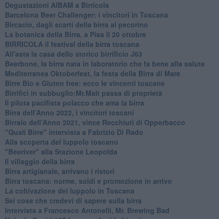
​Degustazioni AIBAM a Birricola
​Barcelona Beer Challenger: i vincitori in Toscana
Bircacio, dagli scarti della birra al pecorino
​La botanica della Birra, a Pisa il 20 ottobre
BIRRICOLA il festival della birra toscana
​All'asta la casa dello storico birrificio J63
Beerbone, la birra nata in laboratorio che fa bene alla salute
Mediterranea Oktoberfest, la festa della Birra di Mare
​Birre Bio e Gluten free: ecco le vincenti toscane
​Birrifici in subbuglio:Mr.Malt passa di proprietà
​Il pilota pacifista polacco che ama la birra
​Birra dell’Anno 2022, i vincitori toscani
Birraio dell’Anno 2021, vince Recchiuti di Opperbacco
"Quali Birre" intervista a Fabrizio Di Rado
​Alla scoperta del luppolo toscano
"Beeriver" alla Stazione Leopolda
Il villaggio della birra
Birra artigianale, arrivano i ristori
Birra toscana: norme, soldi e promozione in arrivo
La coltivazione del luppolo in Toscana
Sei cose che credevi di sapere sulla birra
Intervista a Francesco Antonelli, Mr. Brewing Bad