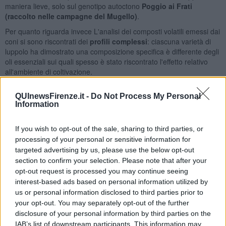
maniera lieve, solo sul genotipo autoctono
Poggio ai Frati
(raccolto nelle campagne del Mugello)
.
Per quanto riguarda invece L'analisi dei composti volatili emessi dai
coni si sono riscontrati dei
profili complessi
: ciascuna varietà di
luppolo ha dimostrato una composizione specifica è differente degli
oli essenziali sui quali spesso è stato riscontrato l'effetto relativo
all'ambiente di coltivazione.
PANEL TEST E CONSUMER TEST
QUInewsFirenze.it -
Do Not Process My Personal
Questo percorso di analisi e selezione ha portato alla realizzazione
Information
di alcune coppie di birre sperimentali, prodotte in due differenti
birrifici - il
Birrificio del Valdarno Superiore
di Pergine Valdarno
If you wish to opt-out of the sale, sharing to third parties, or
(AR), che ospitava l’evento finale del progetto Hops Tuscany, e il
processing of your personal or sensitive information for
Birrificio agricolo bio La Stecciaia
di Rapolano Terme (SI) - con
targeted advertising by us, please use the below opt-out
tre delle varietà di luppolo che avevano espresso le caratteristiche
section to confirm your selection. Please note that after your
più idonee, qualitativamente e quantitativamente parlando, alla
opt-out request is processed you may continue seeing
produzione: Cascade, Chinook e Poggio ai Frati (la varietà
interest-based ads based on personal information utilized by
selvatica del Mugello).
us or personal information disclosed to third parties prior to
Il diverso ambiente pedoclimatico di coltivazione dei luppoli ha
your opt-out. You may separately opt-out of the further
determinato
caratteristiche valutative differenti
. Per quanto
disclosure of your personal information by third parties on the
riguarda Chinook e Cascade, sono stati rilevati parametri differenti,
IAB’s list of downstream participants. This information may