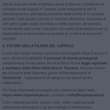
Grazie a questo studio si gettano quindi le basi per considerare la
coltivazione del luppolo in Toscana come integrazione per la
diversificazione o alternativa produttiva delle attività di un’azienda
agricola. Tutto questo non solo in funzione della birra, ma anche di
altri settori quale quello erboristico e della cosmesi, ad esempio,
consentendo così anche il recupero dei residui di lavorazione per la
realizzazione di ammendanti o compost in un’ottica di economia
circolare.
IL FUTURO DELLA FILIERA DEL LUPPOLO
In virtù dei risultati ottenuti i promotori del progetto Hops Tuscany si
sono dichiarati soddisfatti.
Il percorso di ricerca proseguirà
,
probabilmente di pari passo con la scrittura di una
legge regionale
a sostegno della filiera della birra in Toscana
, che pare essere
già all’esame delle istituzioni, grazie all’interessamento di
Unionbirrai
- l’associazione di categoria dei piccoli birrifici
indipendenti.
Chi fosse interessato al progetto può visitare la pagina web:
https://www.hopstuscany.it
o scrivere a
info@hopstuscany.it
.
Tutti i materiali prodotti, inclusi i corsi, i video realizzati sulla
coltivazione del luppolo e sul suo impiego in birrificazione,