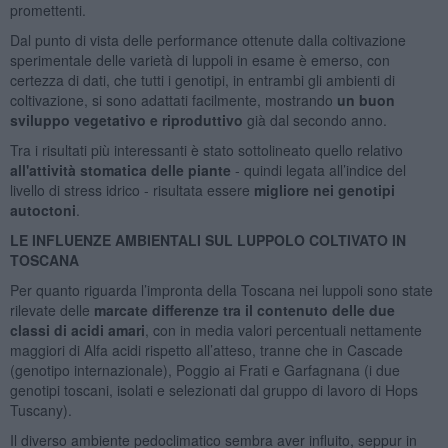
promettenti.
Dal punto di vista delle performance ottenute dalla coltivazione
sperimentale delle varietà di luppoli in esame è emerso, con
certezza di dati, che tutti i genotipi, in entrambi gli ambienti di
coltivazione, si sono adattati facilmente, mostrando
un buon
sviluppo vegetativo e riproduttivo
già dal secondo anno.
Tra i risultati più interessanti è stato sottolineato quello relativo
all'attività stomatica delle piante
- quindi legata all’indice del
livello di stress idrico - risultata essere
migliore nei genotipi
autoctoni
.
LE INFLUENZE AMBIENTALI SUL LUPPOLO COLTIVATO IN
TOSCANA
Per quanto riguarda l’impronta della Toscana nei luppoli sono state
rilevate delle
marcate differenze tra il contenuto delle due
classi di acidi amari
, con in media valori percentuali nettamente
maggiori di Alfa acidi rispetto all’atteso, tranne che in Cascade
(genotipo internazionale), Poggio ai Frati e Garfagnana (i due
genotipi toscani, isolati e selezionati dal gruppo di lavoro di Hops
Tuscany).
Il diverso ambiente pedoclimatico sembra aver influito, seppur in