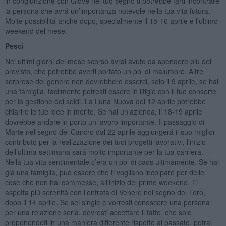
in congiunzione con Giove nel tuo segno ti potrebbe farti incontrare
la persona che avrá un’importanza notevole nella tua vita futura.
Molte possibilitá anche dopo, specialmente il 15-16 aprile e l’ultimo
weekend del mese.
Pesci
Nei ultimi giorni del mese scorso avrai avuto da spendere piú del
previsto, che potrebbe averti portato un po’ di malumore. Altre
sorprese del genere non dovrebbero esserci, solo il 9 aprile, se hai
una famiglia, facilmente potresti essere in litigio con il tuo consorte
per la gestione dei soldi. La Luna Nuova del 12 aprile potrebbe
chiarire le tue idee in merito. Se hai un’azienda, il 18-19 aprile
dovrebbe andare in porto un lavoro importante. Il passaggio di
Marte nel segno del Cancro dal 22 aprile aggiungerá il suo miglior
contributo per la realizzazione dei tuoi progetti lavorativi, l’inizio
dell’ultima settimana sará molto importante per la tua carriera.
Nella tua vita sentimentale c’era un po’ di caos ultimamente. Se hai
giá una famiglia, puó essere che ti vogliano incolpare per delle
cose che non hai commesse, all’inizio del primo weekend. Ti
aspetta piú serenitá con l’entrata di Venere nel segno del Toro,
dopo il 14 aprile. Se sei single e vorresti conoscere una persona
per una relazione seria, dovresti accettare il fatto, che solo
proponendoti in una maniera differente rispetto al passato, potrai