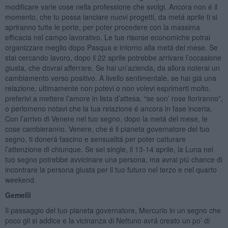
modificare varie cose nella professione che svolgi. Ancora non é il
momento, che tu possa lanciare nuovi progetti, da metá aprile ti si
apriranno tutte le porte, per poter procedere con la massima
efficacia nel campo lavorativo. Le tue risorse economiche potrai
organizzare meglio dopo Pasqua e intorno alla metá del mese. Se
stai cercando lavoro, dopo il 22 aprile potrebbe arrivare l’occasione
giusta, che dovrai afferrare. Se hai un’azienda, da allora noterai un
cambiamento verso positivo. A livello sentimentale, se hai giá una
relazione, ultimamente non potevi o non volevi esprimerti molto,
preferivi a mettere l’amore in lista d’attesa, “se son’ rose fioriranno”,
o perlomeno notavi che la tua relazione é ancora in fase incerta.
Con l’arrivo di Venere nel tuo segno, dopo la metá del mese, le
cose cambieranno. Venere, che é il pianeta governatore del tuo
segno, ti donerá fascino e sensualitá per poter catturare
l’attenzione di chiunque. Se sei single, il 13-14 aprile, la Luna nel
tuo segno potrebbe avvicinare una persona, ma avrai piú chance di
incontrare la persona giusta per il tuo futuro nel terzo e nel quarto
weekend.
Gemelli
Il passaggio del tuo pianeta governatore, Mercurio in un segno che
poco gli si addice e la vicinanza di Nettuno avrá creato un po’ di