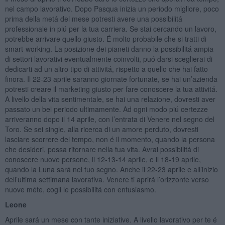
nel campo lavorativo. Dopo Pasqua inizia un periodo migliore, poco
prima della metá del mese potresti avere una possibilitá
professionale in piú per la tua carriera. Se stai cercando un lavoro,
potrebbe arrivare quello giusto. É molto probabile che si tratti di
smart-working. La posizione dei pianeti danno la possibilitá ampia
di settori lavorativi eventualmente coinvolti, puó darsi sceglierai di
dedicarti ad un altro tipo di attivitá, rispetto a quello che hai fatto
finora. Il 22-23 aprile saranno giornate fortunate, se hai un’azienda
potresti creare il marketing giusto per fare conoscere la tua attivitá.
A livello della vita sentimentale, se hai una relazione, dovresti aver
passato un bel periodo ultimamente. Ad ogni modo piú certezze
arriveranno dopo il 14 aprile, con l’entrata di Venere nel segno del
Toro. Se sei single, alla ricerca di un amore perduto, dovresti
lasciare scorrere del tempo, non é il momento, quando la persona
che desideri, possa ritornare nella tua vita. Avrai possibilitá di
conoscere nuove persone, il 12-13-14 aprile, e il 18-19 aprile,
quando la Luna sará nel tuo segno. Anche il 22-23 aprile e all’inizio
dell’ultima settimana lavorativa. Venere ti aprirá l’orizzonte verso
nuove méte, cogli le possibilitá con entusiasmo.
Leone
Aprile sará un mese con tante iniziative. A livello lavorativo per te é