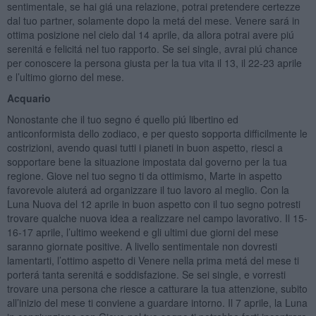
sentimentale, se hai giá una relazione, potrai pretendere certezze
dal tuo partner, solamente dopo la metá del mese. Venere sará in
ottima posizione nel cielo dal 14 aprile, da allora potrai avere piú
serenitá e felicitá nel tuo rapporto. Se sei single, avrai piú chance
per conoscere la persona giusta per la tua vita il 13, il 22-23 aprile
e l’ultimo giorno del mese.
Acquario
Nonostante che il tuo segno é quello piú libertino ed
anticonformista dello zodiaco, e per questo sopporta difficilmente le
costrizioni, avendo quasi tutti i pianeti in buon aspetto, riesci a
sopportare bene la situazione impostata dal governo per la tua
regione. Giove nel tuo segno ti da ottimismo, Marte in aspetto
favorevole aiuterá ad organizzare il tuo lavoro al meglio. Con la
Luna Nuova del 12 aprile in buon aspetto con il tuo segno potresti
trovare qualche nuova idea a realizzare nel campo lavorativo. Il 15-
16-17 aprile, l’ultimo weekend e gli ultimi due giorni del mese
saranno giornate positive. A livello sentimentale non dovresti
lamentarti, l’ottimo aspetto di Venere nella prima metá del mese ti
porterá tanta serenitá e soddisfazione. Se sei single, e vorresti
trovare una persona che riesce a catturare la tua attenzione, subito
all’inizio del mese ti conviene a guardare intorno. Il 7 aprile, la Luna