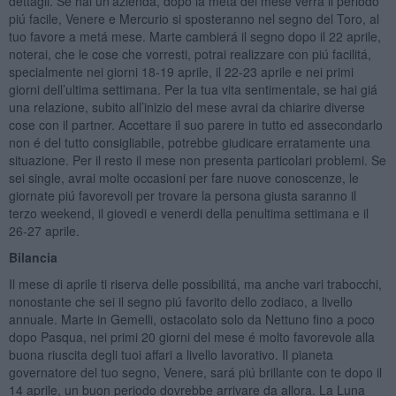
dettagli. Se hai un’azienda, dopo la metá del mese verrá il periodo
piú facile, Venere e Mercurio si sposteranno nel segno del Toro, al
tuo favore a metá mese. Marte cambierá il segno dopo il 22 aprile,
noterai, che le cose che vorresti, potrai realizzare con piú facilitá,
specialmente nei giorni 18-19 aprile, il 22-23 aprile e nei primi
giorni dell’ultima settimana. Per la tua vita sentimentale, se hai giá
una relazione, subito all’inizio del mese avrai da chiarire diverse
cose con il partner. Accettare il suo parere in tutto ed assecondarlo
non é del tutto consigliabile, potrebbe giudicare erratamente una
situazione. Per il resto il mese non presenta particolari problemi. Se
sei single, avrai molte occasioni per fare nuove conoscenze, le
giornate piú favorevoli per trovare la persona giusta saranno il
terzo weekend, il giovedi e venerdi della penultima settimana e il
26-27 aprile.
Bilancia
Il mese di aprile ti riserva delle possibilitá, ma anche vari trabocchi,
nonostante che sei il segno piú favorito dello zodiaco, a livello
annuale. Marte in Gemelli, ostacolato solo da Nettuno fino a poco
dopo Pasqua, nei primi 20 giorni del mese é molto favorevole alla
buona riuscita degli tuoi affari a livello lavorativo. Il pianeta
governatore del tuo segno, Venere, sará piú brillante con te dopo il
14 aprile, un buon periodo dovrebbe arrivare da allora. La Luna