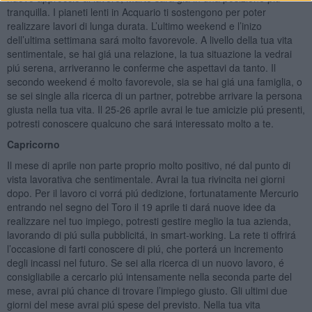
tranquilla. I pianeti lenti in Acquario ti sostengono per poter
realizzare lavori di lunga durata. L’ultimo weekend e l’inizo
dell’ultima settimana sará molto favorevole. A livello della tua vita
sentimentale, se hai giá una relazione, la tua situazione la vedrai
piú serena, arriveranno le conferme che aspettavi da tanto. Il
secondo weekend é molto favorevole, sia se hai giá una famiglia, o
se sei single alla ricerca di un partner, potrebbe arrivare la persona
giusta nella tua vita. Il 25-26 aprile avrai le tue amicizie piú presenti,
potresti conoscere qualcuno che sará interessato molto a te.
Capricorno
Il mese di aprile non parte proprio molto positivo, né dal punto di
vista lavorativa che sentimentale. Avrai la tua rivincita nei giorni
dopo. Per il lavoro ci vorrá piú dedizione, fortunatamente Mercurio
entrando nel segno del Toro il 19 aprile ti dará nuove idee da
realizzare nel tuo impiego, potresti gestire meglio la tua azienda,
lavorando di piú sulla pubblicitá, in smart-working. La rete ti offrirá
l’occasione di farti conoscere di piú, che porterá un incremento
degli incassi nel futuro. Se sei alla ricerca di un nuovo lavoro, é
consigliabile a cercarlo piú intensamente nella seconda parte del
mese, avrai piú chance di trovare l’impiego giusto. Gli ultimi due
giorni del mese avrai piú spese del previsto. Nella tua vita