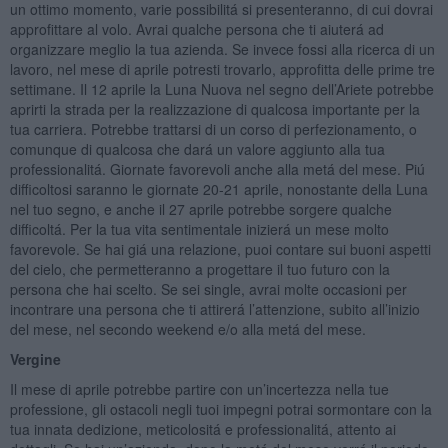
un ottimo momento, varie possibilitá si presenteranno, di cui dovrai
approfittare al volo. Avrai qualche persona che ti aiuterá ad
organizzare meglio la tua azienda. Se invece fossi alla ricerca di un
lavoro, nel mese di aprile potresti trovarlo, approfitta delle prime tre
settimane. Il 12 aprile la Luna Nuova nel segno dell’Ariete potrebbe
aprirti la strada per la realizzazione di qualcosa importante per la
tua carriera. Potrebbe trattarsi di un corso di perfezionamento, o
comunque di qualcosa che dará un valore aggiunto alla tua
professionalitá. Giornate favorevoli anche alla metá del mese. Piú
difficoltosi saranno le giornate 20-21 aprile, nonostante della Luna
nel tuo segno, e anche il 27 aprile potrebbe sorgere qualche
difficoltá. Per la tua vita sentimentale inizierá un mese molto
favorevole. Se hai giá una relazione, puoi contare sui buoni aspetti
del cielo, che permetteranno a progettare il tuo futuro con la
persona che hai scelto. Se sei single, avrai molte occasioni per
incontrare una persona che ti attirerá l’attenzione, subito all’inizio
del mese, nel secondo weekend e/o alla metá del mese.
Vergine
Il mese di aprile potrebbe partire con un’incertezza nella tue
professione, gli ostacoli negli tuoi impegni potrai sormontare con la
tua innata dedizione, meticolositá e professionalitá, attento ai