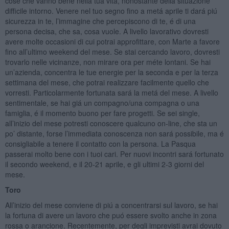
cose che vanno bene nella tua vita, nonostante della situazione
difficile intorno. Venere nel tuo segno fino a metá aprile ti dará piú
sicurezza in te, l’immagine che percepiscono di te, é di una
persona decisa, che sa, cosa vuole. A livello lavorativo dovresti
avere molte occasioni di cui potrai approfittare, con Marte a favore
fino all’ultimo weekend del mese. Se stai cercando lavoro, dovresti
trovarlo nelle vicinanze, non mirare ora per méte lontani. Se hai
un’azienda, concentra le tue energie per la seconda e per la terza
settimana del mese, che potrai realizzare facilmente quello che
vorresti. Particolarmente fortunata sará la metá del mese. A livello
sentimentale, se hai giá un compagno/una compagna o una
famiglia, é il momento buono per fare progetti. Se sei single,
all’inizio del mese potresti conoscere qualcuno on-line, che sta un
po’ distante, forse l’immediata conoscenza non sará possibile, ma é
consigliabile a tenere il contatto con la persona. La Pasqua
passerai molto bene con i tuoi cari. Per nuovi incontri sará fortunato
il secondo weekend, e il 20-21 aprile, e gli ultimi 2-3 giorni del
mese.
Toro
All’inizio del mese conviene di piú a concentrarsi sul lavoro, se hai
la fortuna di avere un lavoro che puó essere svolto anche in zona
rossa o arancione. Recentemente, per degli imprevisti avrai dovuto