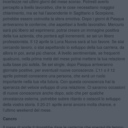
incertezze nei ultimi giorni del mese scorso. Potresti averlo
percepito a livello lavorativo, che le cose necessitano maggior
chiarimento, ma se hai l’ascendente in Sagittario o Scorpione,
potrebbe essere coinvolta la sfera emotiva. Dopo i giorni di Pasqua
arriveranno le conferme, che aspettavi a livello lavorativo. Mercurio
sará piú libero ad esprimersi, potrai creare un immagine positiva
della tua azienda, che porterá agli incrementi, se sei un libero
professionista. Il 12 aprile la Luna Nuova sará al tuo favore. Se stai
cercando lavoro, o stai aspettando lo sviluppo della tua carriera, da
allora in poi, avrai piú chance. A livello sentimentale, se frequenti
qualcuno, nella prima metá del mese potrai mettere la tua relazione
sulla base piú solida. Se sei single, dopo Pasqua arriveranno
giornate positive, per eventuali nuove conoscenze. L’11 o il 12
aprile potresti conoscere una persona, che avrá un ruolo
importante nella tua vita futura. Con questa conoscenza hai la
speranza del veloce sviluppo di una relazione. Ci saranno occasioni
di nuove conoscenze anche dopo, solo che per qualche
circostanza esterna, potrebbe subire ritardo o ostacoli lo sviluppo
della vostra storia. Il 20-21 aprile avrai ancora molta chance, e
l’ultimo weekend del mese.
Cancro
Il mese di aprile ti dovrebbe dare le certezze che speravi da tempo,