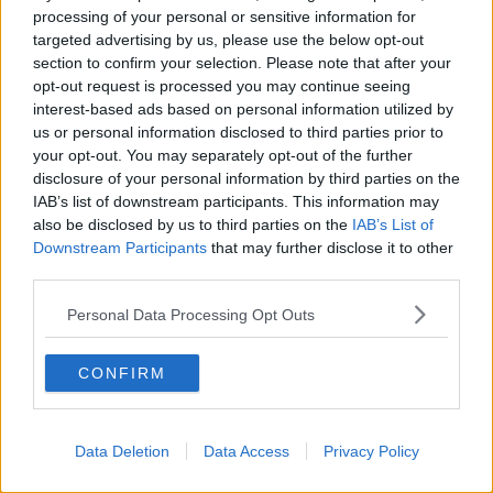
di non dichiarare guerra a tutto il mondo che ti circonda, ma sorvola
processing of your personal or sensitive information for
sulle cose di poco importanza. Nella tua vita sentimentale,
targeted advertising by us, please use the below opt-out
l’incertezza dell’inizio del mese piano piano sparirá. L’inizio del
section to confirm your selection. Please note that after your
secondo weekend sará piú gradevole, ma attenzione di non
opt-out request is processed you may continue seeing
perderti in una situazione ambigua, per lo zampino di Luna-
interest-based ads based on personal information utilized by
Nettuno. Il 13 aprile sará una giornata critica, a rischio di un litigio.
us or personal information disclosed to third parties prior to
L’entrata di Venere nel segno del Toro il 14 aprile ti sará a favore.
your opt-out. You may separately opt-out of the further
Se sei single, la terza domenica del mese potrebbe arrivare la
disclosure of your personal information by third parties on the
persona giusta, con la quale stabilire un rapporto duraturo. Il 22-23
aprile un incontro potrebbe portare solo ad una breve conoscenza.
IAB’s list of downstream participants. This information may
Per la tua eventuale relazione la metá della penultima settimana,
also be disclosed by us to third parties on the
IAB’s List of
come pure il 27 aprile potrebbero essere critici.
Downstream Participants
that may further disclose it to other
third parties.
Sagittario
Nel mese di aprile parti con tanto entusiasmo, prima di tutto a livello
Personal Data Processing Opt Outs
sentimentale dovresti sentire la rinascita, con la posizione
favorevole di Venere nel segno-amico Ariete, fino il 13 aprile. Marte
CONFIRM
é in posizione di sfida, avrai molto da lavorare, o se attualmente
non puoi lavorare per il colore della tua zona, concentrerai le tue
energie, per poter programmare un buon futuro per la tua azienda.
Il 12 aprile la Luna Nuova sará nel segno-amico Ariete, potrebbe
Data Deletion
Data Access
Privacy Policy
aprire nuovi orizzonti. A livello lavorativo dopo il 20 aprile avrai un
nuovo approccio al lavoro, Marte sará giá in una posizione piú