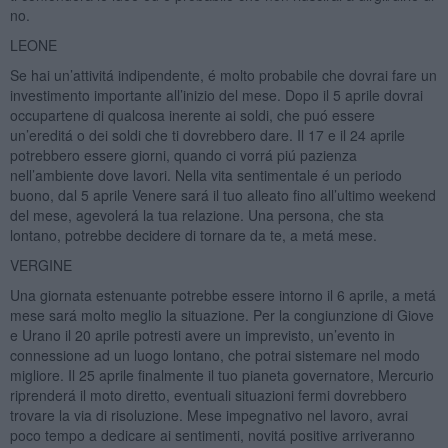
no.
LEONE
Se hai un’attivitá indipendente, é molto probabile che dovrai fare un
investimento importante all’inizio del mese. Dopo il 5 aprile dovrai
occupartene di qualcosa inerente ai soldi, che puó essere
un’ereditá o dei soldi che ti dovrebbero dare. Il 17 e il 24 aprile
potrebbero essere giorni, quando ci vorrá piú pazienza
nell’ambiente dove lavori. Nella vita sentimentale é un periodo
buono, dal 5 aprile Venere sará il tuo alleato fino all’ultimo weekend
del mese, agevolerá la tua relazione. Una persona, che sta
lontano, potrebbe decidere di tornare da te, a metá mese.
VERGINE
Una giornata estenuante potrebbe essere intorno il 6 aprile, a metá
mese sará molto meglio la situazione. Per la congiunzione di Giove
e Urano il 20 aprile potresti avere un imprevisto, un’evento in
connessione ad un luogo lontano, che potrai sistemare nel modo
migliore. Il 25 aprile finalmente il tuo pianeta governatore, Mercurio
riprenderá il moto diretto, eventuali situazioni fermi dovrebbero
trovare la via di risoluzione. Mese impegnativo nel lavoro, avrai
poco tempo a dedicare ai sentimenti, novitá positive arriveranno