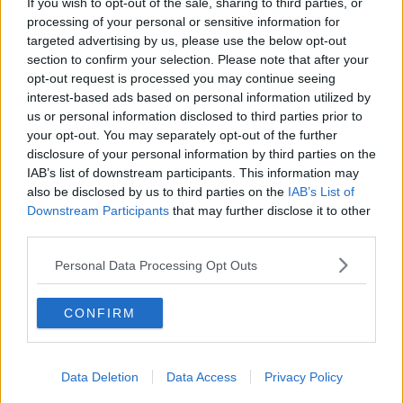
If you wish to opt-out of the sale, sharing to third parties, or
ACQUARIO
processing of your personal or sensitive information for
targeted advertising by us, please use the below opt-out
Aprile sará un mese che ti dará gratificazione in amore, Venere dal
section to confirm your selection. Please note that after your
5 aprile sará il tuo alleato quasi fino a fine mese. Per chi ha giá un
opt-out request is processed you may continue seeing
partner, convive o ha una famiglia, ci dovrebbe essere qualche
interest-based ads based on personal information utilized by
spesa in piú dovuto alla casa, all’abitazione. Se sei single, avrai
us or personal information disclosed to third parties prior to
l’occasione per fare nuove conoscenze, ma c’e anche una buona
probabilitá che torni qualcuno dal passato, poco dopo metá mese e
your opt-out. You may separately opt-out of the further
questo calpesterá ogni tuo progetto futuro che avrai costruito. Per
disclosure of your personal information by third parties on the
la Luna Piena del 24 aprile ci sará un po’ di tensione in piú, ma
IAB’s list of downstream participants. This information may
passerá velocemente.
also be disclosed by us to third parties on the
IAB’s List of
Downstream Participants
that may further disclose it to other
PESCI
third parties.
All’inizio del mese avrai ben 4 pianeti nel tuo segno, é un mese
molto favorevole per la tua realizzazione personale. Dovrai
Personal Data Processing Opt Outs
assumere piú responsabilitá poco prima di metá mese. A te di solito
le costrizioni non ti piacciono, ma questa volta non le sentirai come
CONFIRM
peso. Dalla seconda settimana dovrebbre migliorare la tua
sitazione economica, che ti permetterá di levare uno sfizio dopo
metá mese, che avresti voluto fare da tempo. L’inizio e la fine del
mese dovrebbero essere giornate piú predisposte per l’amore e
Data Deletion
Data Access
Privacy Policy
per la serenitá, se sei single, potrebbe arrivare l’amore proprio in