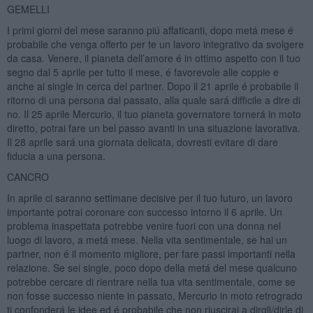
GEMELLI
I primi giorni del mese saranno piú affaticanti, dopo metá mese é
probabile che venga offerto per te un lavoro integrativo da svolgere
da casa. Venere, il pianeta dell’amore é in ottimo aspetto con il tuo
segno dal 5 aprile per tutto il mese, é favorevole alle coppie e
anche ai single in cerca del partner. Dopo il 21 aprile é probabile il
ritorno di una persona dal passato, alla quale sará difficile a dire di
no. Il 25 aprile Mercurio, il tuo pianeta governatore tornerá in moto
diretto, potrai fare un bel passo avanti in una situazione lavorativa.
Il 28 aprile sará una giornata delicata, dovresti evitare di dare
fiducia a una persona.
CANCRO
In aprile ci saranno settimane decisive per il tuo futuro, un lavoro
importante potrai coronare con successo intorno il 6 aprile. Un
problema inaspettata potrebbe venire fuori con una donna nel
luogo di lavoro, a metá mese. Nella vita sentimentale, se hai un
partner, non é il momento migliore, per fare passi importanti nella
relazione. Se sei single, poco dopo della metá del mese qualcuno
potrebbe cercare di rientrare nella tua vita sentimentale, come se
non fosse successo niente in passato, Mercurio in moto retrogrado
ti confonderá le idee ed é probabile che non riuscirai a dirgli/dirle di