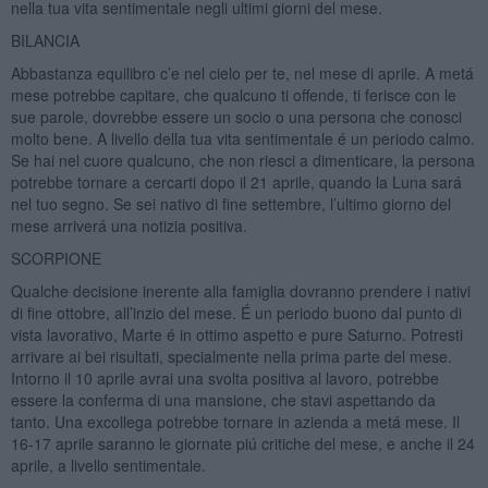
nella tua vita sentimentale negli ultimi giorni del mese.
BILANCIA
Abbastanza equilibro c’e nel cielo per te, nel mese di aprile. A metá
mese potrebbe capitare, che qualcuno ti offende, ti ferisce con le
sue parole, dovrebbe essere un socio o una persona che conosci
molto bene. A livello della tua vita sentimentale é un periodo calmo.
Se hai nel cuore qualcuno, che non riesci a dimenticare, la persona
potrebbe tornare a cercarti dopo il 21 aprile, quando la Luna sará
nel tuo segno. Se sei nativo di fine settembre, l’ultimo giorno del
mese arriverá una notizia positiva.
SCORPIONE
Qualche decisione inerente alla famiglia dovranno prendere i nativi
di fine ottobre, all’inzio del mese. É un periodo buono dal punto di
vista lavorativo, Marte é in ottimo aspetto e pure Saturno. Potresti
arrivare ai bei risultati, specialmente nella prima parte del mese.
Intorno il 10 aprile avrai una svolta positiva al lavoro, potrebbe
essere la conferma di una mansione, che stavi aspettando da
tanto. Una excollega potrebbe tornare in azienda a metá mese. Il
16-17 aprile saranno le giornate piú critiche del mese, e anche il 24
aprile, a livello sentimentale.