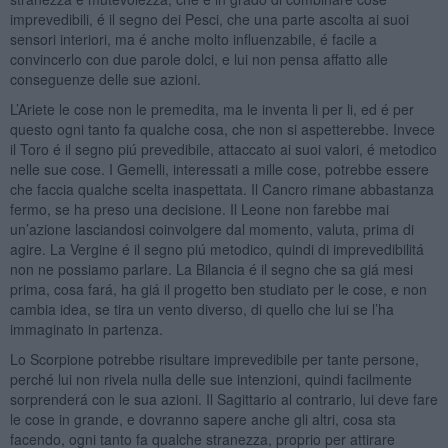
imprevedibili, é il segno dei Pesci, che una parte ascolta ai suoi
sensori interiori, ma é anche molto influenzabile, é facile a
convincerlo con due parole dolci, e lui non pensa affatto alle
conseguenze delle sue azioni.
L’Ariete le cose non le premedita, ma le inventa li per li, ed é per
questo ogni tanto fa qualche cosa, che non si aspetterebbe. Invece
il Toro é il segno piú prevedibile, attaccato ai suoi valori, é metodico
nelle sue cose. I Gemelli, interessati a mille cose, potrebbe essere
che faccia qualche scelta inaspettata. Il Cancro rimane abbastanza
fermo, se ha preso una decisione. Il Leone non farebbe mai
un’azione lasciandosi coinvolgere dal momento, valuta, prima di
agire. La Vergine é il segno piú metodico, quindi di imprevedibilitá
non ne possiamo parlare. La Bilancia é il segno che sa giá mesi
prima, cosa fará, ha giá il progetto ben studiato per le cose, e non
cambia idea, se tira un vento diverso, di quello che lui se l’ha
immaginato in partenza.
Lo Scorpione potrebbe risultare imprevedibile per tante persone,
perché lui non rivela nulla delle sue intenzioni, quindi facilmente
sorprenderá con le sua azioni. Il Sagittario al contrario, lui deve fare
le cose in grande, e dovranno sapere anche gli altri, cosa sta
facendo, ogni tanto fa qualche stranezza, proprio per attirare