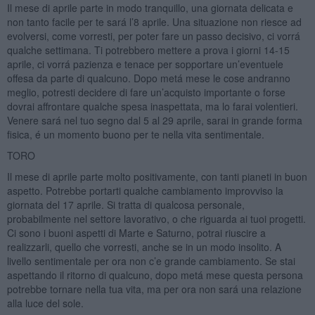
Il mese di aprile parte in modo tranquillo, una giornata delicata e
non tanto facile per te sará l’8 aprile. Una situazione non riesce ad
evolversi, come vorresti, per poter fare un passo decisivo, ci vorrá
qualche settimana. Ti potrebbero mettere a prova i giorni 14-15
aprile, ci vorrá pazienza e tenace per sopportare un’eventuele
offesa da parte di qualcuno. Dopo metá mese le cose andranno
meglio, potresti decidere di fare un’acquisto importante o forse
dovrai affrontare qualche spesa inaspettata, ma lo farai volentieri.
Venere sará nel tuo segno dal 5 al 29 aprile, sarai in grande forma
fisica, é un momento buono per te nella vita sentimentale.
TORO
Il mese di aprile parte molto positivamente, con tanti pianeti in buon
aspetto. Potrebbe portarti qualche cambiamento improvviso la
giornata del 17 aprile. Si tratta di qualcosa personale,
probabilmente nel settore lavorativo, o che riguarda ai tuoi progetti.
Ci sono i buoni aspetti di Marte e Saturno, potrai riuscire a
realizzarli, quello che vorresti, anche se in un modo insolito. A
livello sentimentale per ora non c’e grande cambiamento. Se stai
aspettando il ritorno di qualcuno, dopo metá mese questa persona
potrebbe tornare nella tua vita, ma per ora non sará una relazione
alla luce del sole.