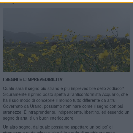
quei giorni.
I SEGNI E L’IMPREVEDIBILITA'
Quale sará il segno piú strano e piú imprevedibile dello zodiaco?
Sicuramente il primo posto spetta all’anticonformista Acquario, che
ha il suo modo di concepire il mondo tutto differente da altrui.
Governato da Urano, possiamo nominare come il segno con piú
stranezze. É intraprendente, indipendente, libertino, ed essendo un
segno di aria, é un buon interlocutore.
Un altro segno, dal quale possiamo aspettare un bel po’ di
stranezza e mutevolezza, che é in grado di combinare cose