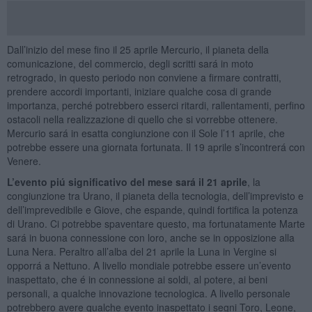
Dall’inizio del mese fino il 25 aprile Mercurio, il pianeta della
comunicazione, del commercio, degli scritti sará in moto
retrogrado, in questo periodo non conviene a firmare contratti,
prendere accordi importanti, iniziare qualche cosa di grande
importanza, perché potrebbero esserci ritardi, rallentamenti, perfino
ostacoli nella realizzazione di quello che si vorrebbe ottenere.
Mercurio sará in esatta congiunzione con il Sole l’11 aprile, che
potrebbe essere una giornata fortunata. Il 19 aprile s’incontrerá con
Venere.
L’evento piú significativo del mese sará il 21 aprile
, la
congiunzione tra Urano, il pianeta della tecnologia, dell’imprevisto e
dell’imprevedibile e Giove, che espande, quindi fortifica la potenza
di Urano. Ci potrebbe spaventare questo, ma fortunatamente Marte
sará in buona connessione con loro, anche se in opposizione alla
Luna Nera. Peraltro all’alba del 21 aprile la Luna in Vergine si
opporrá a Nettuno. A livello mondiale potrebbe essere un’evento
inaspettato, che é in connessione ai soldi, al potere, ai beni
personali, a qualche innovazione tecnologica. A livello personale
potrebbero avere qualche evento inaspettato i segni Toro, Leone,