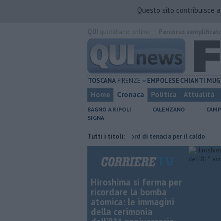
Questo sito contribuisce 
QUI
quotidiano online.
Percorso semplificat
TOSCANA
FIRENZE
EMPOLESE
CHIANTI
MUG
Home
Cronaca
Politica
Attualità
BAGNO A RIPOLI
CALENZANO
CAMP
SIGNA
a Taddeucci
Graticola meteo, record di tenacia per il caldo
Tutti i titoli:
Fipili,
Hiroshima si ferma per
ricordare la bomba
atomica: le immagini
della cerimonia