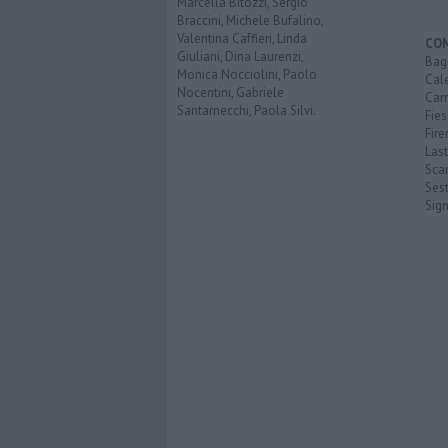
Marcella Bitozzi, Sergio
Braccini, Michele Bufalino,
Valentina Caffieri, Linda
CO
Giuliani, Dina Laurenzi,
Bagn
Monica Nocciolini, Paolo
Cal
Nocentini, Gabriele
Cam
Santarnecchi, Paola Silvi.
Fies
Fire
Last
Scan
Sest
Sig