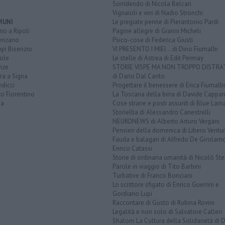
Sorridendo di Nicola Belcari
Vignaioli e vini di Nadio Stronchi
MUNI
Le pregiate penne di Pierantonio Pardi
o a Ripoli
Pagine allegre di Gianni Micheli
enzano
Psico-cose di Federica Giusti
pi Bisenzio
VI PRESENTO I MIEI... di Dino Fiumalbi
ole
Le stelle di Astrea di Edit Permay
nze
STORIE VISPE MA NON TROPPO DISTR
ra a Signa
di Dario Dal Canto
dicci
Progettare il benessere di Erica Fiumalbi
o Fiorentino
La Toscana della birra di Davide Cappan
na
Cose strane e posti assurdi di Blue Lam
Storielba di Alessandro Canestrelli
NEURONEWS di Alberto Arturo Vergani
Pensieri della domenica di Libero Ventur
Fauda e balagan di Alfredo De Girolam
Enrico Catassi
Storie di ordinaria umanità di Nicolò Ste
Parole in viaggio di Tito Barbini
Turbative di Franco Bonciani
Lo scrittore sfigato di Enrico Guerrini e
Gordiano Lupi
Raccontare di Gusto di Rubina Rovini
Legalità e non solo di Salvatore Calleri
Shalom La Cultura della Solidarietà di 