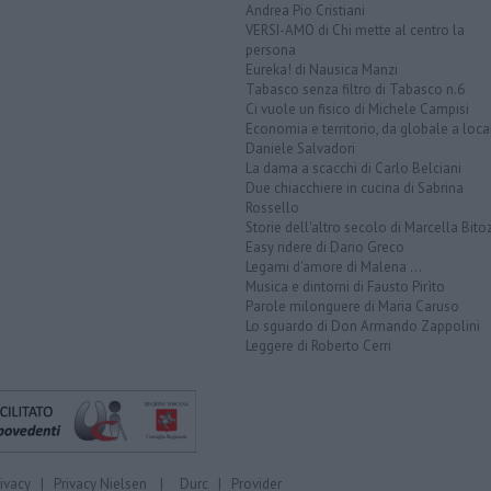
Andrea Pio Cristiani
VERSI-AMO di Chi mette al centro la
persona
Eureka! di Nausica Manzi
Tabasco senza filtro di Tabasco n.6
Ci vuole un fisico di Michele Campisi
Economia e territorio, da globale a loca
Daniele Salvadori
La dama a scacchi di Carlo Belciani
Due chiacchiere in cucina di Sabrina
Rossello
Storie dell'altro secolo di Marcella Bito
Easy ridere di Dario Greco
Legami d'amore di Malena ...
Musica e dintorni di Fausto Pirìto
Parole milonguere di Maria Caruso
Lo sguardo di Don Armando Zappolini
Leggere di Roberto Cerri
rivacy
|
Privacy Nielsen
|
Durc
|
Provider