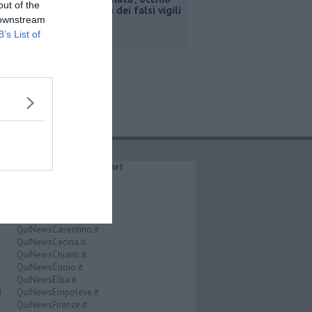
out of the
alla truffa dei falsi vigili
 downstream
B’s List of
IL NETWORK QuiNews.net
QuiNewsAbetone.it
QuiNewsAmiata.it
QuiNewsAnimali.it
QuiNewsArezzo.it
QuiNewsCasentino.it
QuiNewsCecina.it
QuiNewsChianti.it
QuiNewsCuoio.it
QuiNewsElba.it
i
QuiNewsEmpolese.it
QuiNewsFirenze.it