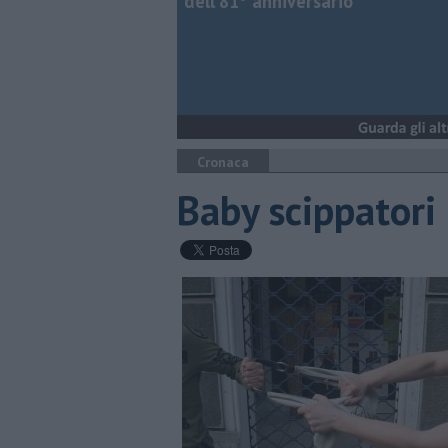
dell’81° anniversario
Cronaca
Baby scippatori