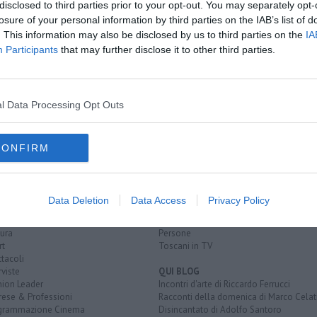
disclosed to third parties prior to your opt-out. You may separately opt-
losure of your personal information by third parties on the IAB’s list of
 dal marito
. This information may also be disclosed by us to third parties on the
IA
Participants
that may further disclose it to other third parties.
l Data Processing Opt Outs
CONFIRM
EGORIE
RUBRICHE
naca
Le notizie di oggi
tica
Più Letti della settimana
Data Deletion
Data Access
Privacy Policy
alità
Più Letti del mese
nomia
Archivio Notizie
ura
Persone
rt
Toscani in TV
tacoli
rviste
QUI BLOG
nion Leader
Incontri d'arte di Riccardo Ferrucci
rese & Professioni
Racconti della domenica di Marco Celat
grammazione Cinema
Disincantato di Adolfo Santoro