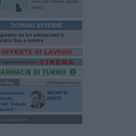
rosso per Firenze. Quanto
durerà
DOMANI AVVENNE
gredito da tre adolescenti e
stato fino a svenire
ui Blog
di Riccardo Ferrucci
INCONTRI
ucca la mostra
D'ARTE
Marcello
selli “Dialoghi
la città"
Condoglianze