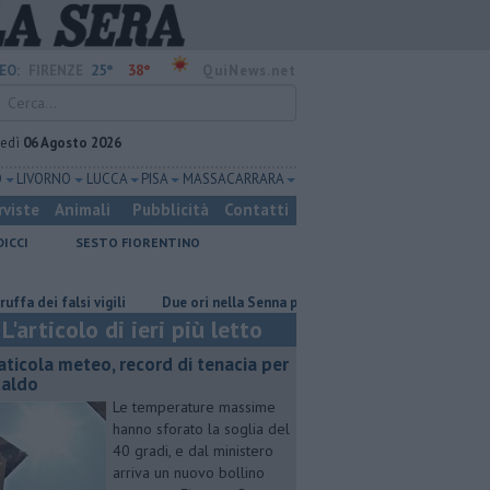
25°
38°
EO:
FIRENZE
QuiNews.net
vedì
06 Agosto 2026
O
LIVORNO
LUCCA
PISA
MASSA CARRARA
rviste
Animali
Pubblicità
Contatti
DICCI
SESTO FIORENTINO
i falsi vigili
Due ori nella Senna per Ginevra Taddeucci
Graticola 
L'articolo di ieri più letto
aticola meteo, record di tenacia per
 caldo
Le temperature massime
hanno sforato la soglia del
40 gradi, e dal ministero
arriva un nuovo bollino