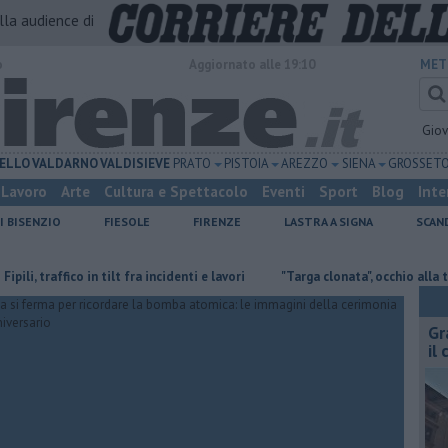
alla audience di
o
Aggiornato alle 19:10
MET
Gio
ELLO
VALDARNO
VALDISIEVE
PRATO
PISTOIA
AREZZO
SIENA
GROSSET
Lavoro
Arte
Cultura e Spettacolo
Eventi
Sport
Blog
Inte
I BISENZIO
FIESOLE
FIRENZE
LASTRA A SIGNA
SCAN
 traffico in tilt fra incidenti e lavori
"Targa clonata", occhio alla truffa de
Gr
il