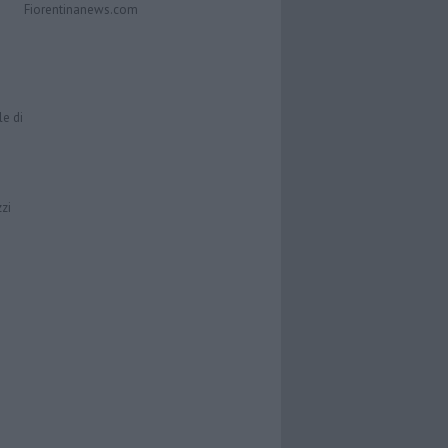
Fiorentinanews.com
le di
zzi