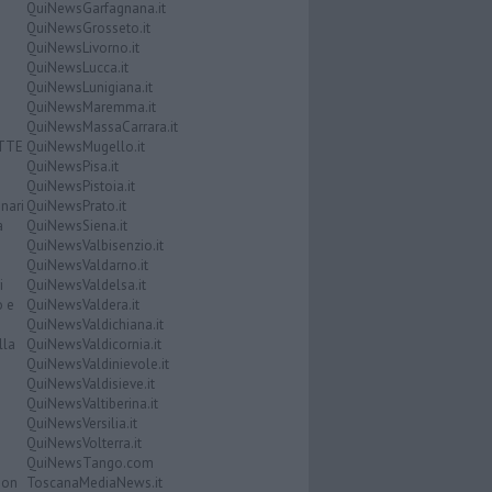
QuiNewsGarfagnana.it
QuiNewsGrosseto.it
QuiNewsLivorno.it
QuiNewsLucca.it
QuiNewsLunigiana.it
QuiNewsMaremma.it
QuiNewsMassaCarrara.it
ATTE
QuiNewsMugello.it
QuiNewsPisa.it
QuiNewsPistoia.it
nari
QuiNewsPrato.it
a
QuiNewsSiena.it
QuiNewsValbisenzio.it
QuiNewsValdarno.it
i
QuiNewsValdelsa.it
o e
QuiNewsValdera.it
QuiNewsValdichiana.it
lla
QuiNewsValdicornia.it
QuiNewsValdinievole.it
QuiNewsValdisieve.it
QuiNewsValtiberina.it
QuiNewsVersilia.it
QuiNewsVolterra.it
QuiNewsTango.com
Don
ToscanaMediaNews.it