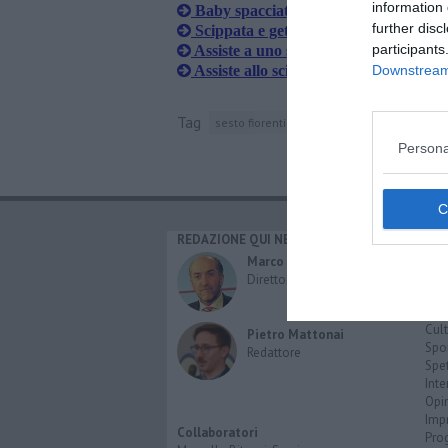
information 
Baby spacciatori a domicilio
further disc
Scippata e gettata a terra a due passi
participants
Assiste a uno scippo e blocca la ladra
Assiste allo scippo e insegue il ladro
Downstream 
Tag
sesto fiorentino
nomadi
firenze
euro
Persona
REDAZIONE QUI NEWS
CAT
Cro
Marco Migli
Poli
Direttore Responsabile
Attu
Eco
Cult
Pietro Mattonai
Spo
Redattore
Spet
Inte
Opi
Imp
Collaboratori
Pro