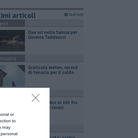
imi articoli
Vedi tutti
port
Due ori nella Senna per
Ginevra Taddeucci
ttualità
Graticola meteo, record
di tenacia per il caldo
ronaca
Fipili, traffico in tilt fra
incidenti e lavori
sonal or
ection to
ou may
ronaca
 personal
"Targa clonata", occhio