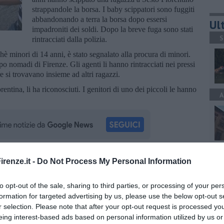
strappandole la borsa. I baby scippatori sono fuggiti
abbandonando a terra la borsa dopo essersi
Ult
impadroniti dei soldi. Dopo la breve fuga sono stati
S
rintracciati dalla polizia.
è minori di 14 anni, è stato segnalato alla procura di minori.
 nomadi di Firenze. Gli agenti li hanno rintracciati nei pressi
 si trovavano insieme ad altri ragazzi.
entina, li ha riconosciuti. I genitori di uno dei piccoli le hanno
A
C
renze.it -
Do Not Process My Personal Information
oscana iscriviti alla
Newsletter QUInews - ToscanaMedia.
amente nella tua casella di posta.
to opt-out of the sale, sharing to third parties, or processing of your per
formation for targeted advertising by us, please use the below opt-out s
r selection. Please note that after your opt-out request is processed y
C
eing interest-based ads based on personal information utilized by us or