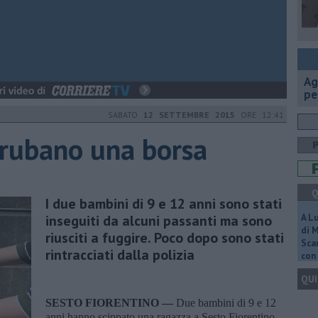
Ag
pe
SABATO
12 SETTEMBRE 2015
ORE 12:41
 rubano una borsa
Q
I due bambini di 9 e 12 anni sono stati
inseguiti da alcuni passanti ma sono
A L
di 
riusciti a fuggire. Poco dopo sono stati
Scar
rintracciati dalla polizia
con 
QUI
SESTO FIORENTINO —
Due bambini di 9 e 12
anni hanno scippato una ragazza a Sesto Fiorentino