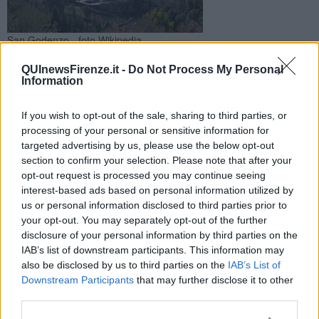
San Godenzo - foto Wikipedia
Il sisma è stato registrato alle 23.18 al confine fra la Toscana e
QUInewsFirenze.it -
Do Not Process My Personal
la Romagna ed epicentro nella montagna fiorentina. Altra
Information
scossa dopo 14 minuti
If you wish to opt-out of the sale, sharing to third parties, or
processing of your personal or sensitive information for
targeted advertising by us, please use the below opt-out
section to confirm your selection. Please note that after your
opt-out request is processed you may continue seeing
SAN GODENZO —
Una forte scossa di terremoto di
magnitudo
interest-based ads based on personal information utilized by
3.3
ha attraversato l'Appennino fra le province di Firenze e Forlì
us or personal information disclosed to third parties prior to
alle 23.18 di ieri, a sei chilometri di profondità nel sottosuolo ed
your opt-out. You may separately opt-out of the further
epicentro a otto chilometri di distanza da San Godenzo, sul
disclosure of your personal information by third parties on the
versante toscano della catena montuosa.
IAB’s list of downstream participants. This information may
Un'altra scossa, di magnitudo 2.3, è stata registrata 14 minuti dopo
also be disclosed by us to third parties on the
IAB’s List of
la mezzanotte nella stessa zona.
Downstream Participants
that may further disclose it to other
third parties.