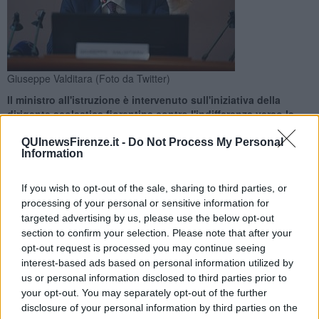
Giuseppe Valditara (Foto da Twitter)
Il ministro all'istruzione è intervenuto sull'iniziativa della
dirigente scolastica fiorentina contro l'indifferenza verso le
violenze
QUInewsFirenze.it -
Do Not Process My Personal
Information
If you wish to opt-out of the sale, sharing to third parties, or
processing of your personal or sensitive information for
ROMA —
"Lettera impropria": così il ministro per l'istruzione
targeted advertising by us, please use the below opt-out
Giuseppe Valditara ha bollato l'iniziativa della preside del liceo
section to confirm your selection. Please note that after your
scientifico Leonardo da Vinci di Firenze Annalisa Savino di scrivere
opt-out request is processed you may continue seeing
agli studenti e alla sua comunità scolastica una
circolare in forma
interest-based ads based on personal information utilized by
di lettera aperta
a seguito dell'aggressione avvenuta il 18
us or personal information disclosed to third parties prior to
Febbraio scorso davanti al liceo Michelangiolo sempre a Firenze.
your opt-out. You may separately opt-out of the further
disclosure of your personal information by third parties on the
Nel testo si invitano gli studenti a non cedere all'indifferenza, con un