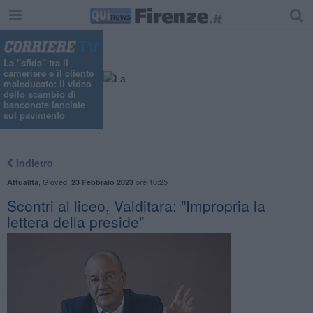
"
La "sfida" tra il
cameriere e il cliente
maleducato: il video
dello scambio di
banconote lanciate
sul pavimento
Indietro
,
Giovedì
ore 10:25
Attualità
23 Febbraio 2023
Scontri al liceo, Valditara: "Impropria la
lettera della preside"