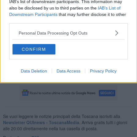
IAB’s list of downstream participants. This information may
richiamo ad Antonio Gramsci. Ebbene: il ministro stamani ai
also be disclosed by us to third parties on the
IAB’s List of
microfoni di Mattino 5 è intervenuto sull'iniziativa della dirigente
scolastica bocciando il messaggio etichettato come improprio.
Downstream Participants
that may further disclose it to other
third parties.
Personal Data Processing Opt Outs
Il ministro ha affermato che il contenuto non troverebbe riscontri
nella realtà e che in Italia non ci sono rischi di autoritarismo,
CONFIRM
definendo la prospettiva ridicola. Ha poi prefigurato la possibilità
dell'assunzione di misure nei confronti della preside fiorentina.
Le sue parole hanno provocato reazioni molto dure da parte di
Data Deletion
Data Access
Privacy Policy
numerosi esponenti politici del centrosinistra.
Se vuoi leggere le notizie principali della Toscana iscriviti alla
Newsletter QUInews - ToscanaMedia.
Arriva gratis tutti i giorni
alle 20:00 direttamente nella tua casella di posta.