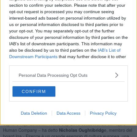
section to confirm your selection. Please note that after your
L’evento è promosso dalla
International Quidditch Association
opt-out request is processed you may continue seeing
(Iqa) in collaborazione con il gruppo fiorentino
Human Company
.
interest-based ads based on personal information utilized by
Dopo un lungo processo di selezione che ha coinvolto Stati Uniti,
us or personal information disclosed to third parties prior to
Regno Unito, Francia, Turchia, Australia e Bergio, l’Italia è stata
your opt-out. You may separately opt-out of the further
scelta quale paese più adatto a ospitare la
Iqa World Cup 2018
.
disclosure of your personal information by third parties on the
Grazie a strutture sportive di alta qualità, il supporto della città di
IAB’s list of downstream participants. This information may
Firenze e il dettagliato piano logistico-organizzativo presentato da
also be disclosed by us to third parties on the
IAB’s List of
Human Company, Iqa opererà con gli organizzatori locali per
Downstream Participants
that may further disclose it to other
garantire il successo del torneo internazionale.
third parties.
Nata nel 2005 in un college di
Middlebury
nel Vermont, il quidditch
ben presto si è evoluto in un vero sport regolamentato in tutte le
Personal Data Processing Opt Outs
sue dinamiche e nel
2010
è approdato in Europa.
Nel nostro paese l’Associazione italiana quidditch è stata fondata
CONFIRM
nel
2013
a
Monza
. Oggi gli azzurri hanno all’attivo tre competizioni:
European Games 2015, IQA World Cup 2016, European Games
2017.
Data Deletion
Data Access
Privacy Policy
“Sono contento che la splendida città di Firenze si sia offerta di
ospitare l’Iqa Quidditch World Cup 2018 collaborando con Iqa e
Human Company – ha detto
Nicholas Oughtibridg
e, membro del
board Iqa - Firenze è un grande esempio di cultura europea, una