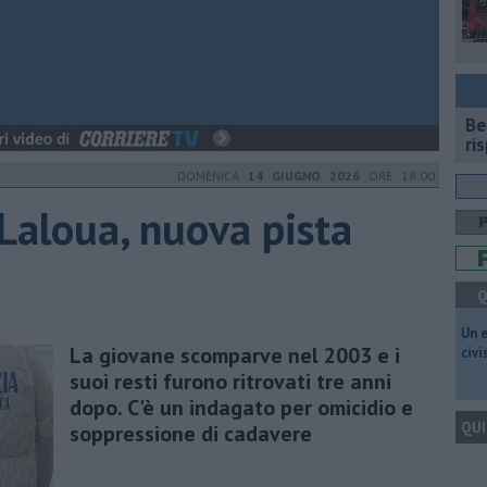
​B
ri
DOMENICA
14 GIUGNO 2026
ORE 18:00
Laloua, nuova pista
Q
​Un 
La giovane scomparve nel 2003 e i
civ
suoi resti furono ritrovati tre anni
dopo. C'è un indagato per omicidio e
QUI
soppressione di cadavere