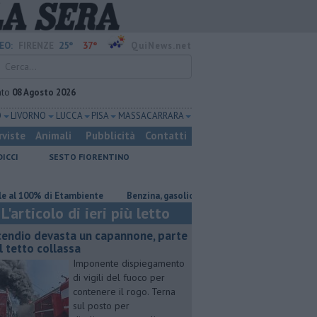
25°
37°
EO:
FIRENZE
QuiNews.net
ato
08 Agosto 2026
O
LIVORNO
LUCCA
PISA
MASSA CARRARA
rviste
Animali
Pubblicità
Contatti
DICCI
SESTO FIORENTINO
00% di Etambiente
​Benzina, gasolio, gpl, ecco dove risparmiare
Ince
L'articolo di ieri più letto
cendio devasta un capannone, parte
l tetto collassa
Imponente dispiegamento
di vigili del fuoco per
contenere il rogo. Terna
sul posto per