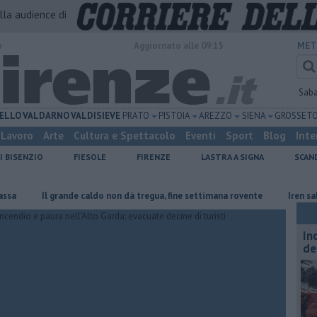
alla audience di
o
Aggiornato alle 09:15
MET
Sab
ELLO
VALDARNO
VALDISIEVE
PRATO
PISTOIA
AREZZO
SIENA
GROSSET
Lavoro
Arte
Cultura e Spettacolo
Eventi
Sport
Blog
Inte
I BISENZIO
FIESOLE
FIRENZE
LASTRA A SIGNA
SCAN
Il grande caldo non dà tregua, fine settimana rovente
Iren sale al 1
In
de