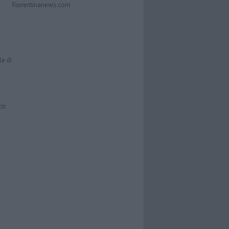
Fiorentinanews.com
le di
zzi