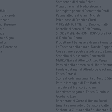
Sorridendo di Nicola Belcari
Vignaioli e vini di Nadio Stronchi
MUNI
Le pregiate penne di Pierantonio Pardi
o a Ripoli
Pagine allegre di Gianni Micheli
enzano
Psico-cose di Federica Giusti
pi Bisenzio
VI PRESENTO I MIEI... di Dino Fiumalbi
ole
Le stelle di Astrea di Edit Permay
nze
STORIE VISPE MA NON TROPPO DISTR
ra a Signa
di Dario Dal Canto
dicci
Progettare il benessere di Erica Fiumalbi
o Fiorentino
La Toscana della birra di Davide Cappan
na
Cose strane e posti assurdi di Blue Lam
Storielba di Alessandro Canestrelli
NEURONEWS di Alberto Arturo Vergani
Pensieri della domenica di Libero Ventur
Fauda e balagan di Alfredo De Girolam
Enrico Catassi
Storie di ordinaria umanità di Nicolò Ste
Parole in viaggio di Tito Barbini
Turbative di Franco Bonciani
Lo scrittore sfigato di Enrico Guerrini e
Gordiano Lupi
Raccontare di Gusto di Rubina Rovini
Legalità e non solo di Salvatore Calleri
Shalom La Cultura della Solidarietà di 