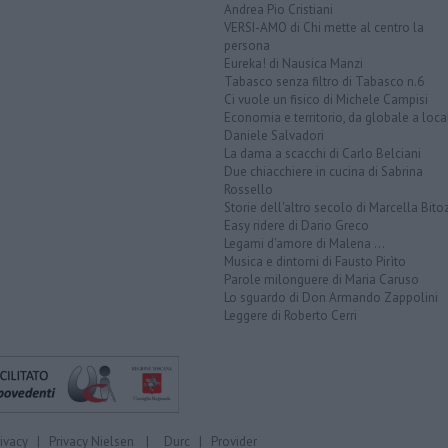
Andrea Pio Cristiani
VERSI-AMO di Chi mette al centro la
persona
Eureka! di Nausica Manzi
Tabasco senza filtro di Tabasco n.6
Ci vuole un fisico di Michele Campisi
Economia e territorio, da globale a loca
Daniele Salvadori
La dama a scacchi di Carlo Belciani
Due chiacchiere in cucina di Sabrina
Rossello
Storie dell'altro secolo di Marcella Bito
Easy ridere di Dario Greco
Legami d'amore di Malena ...
Musica e dintorni di Fausto Pirìto
Parole milonguere di Maria Caruso
Lo sguardo di Don Armando Zappolini
Leggere di Roberto Cerri
rivacy
|
Privacy Nielsen
|
Durc
|
Provider