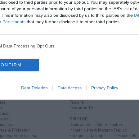
disclosed to third parties prior to your opt-out. You may separately opt-
losure of your personal information by third parties on the IAB’s list of
onna scomparsa
. This information may also be disclosed by us to third parties on the
IA
a 16 anni e 8 mesi
ma da fuoco
Participants
that may further disclose it to other third parties.
l Data Processing Opt Outs
CONFIRM
EGORIE
RUBRICHE
naca
Le notizie di oggi
tica
Più Letti della settimana
Data Deletion
Data Access
Privacy Policy
alità
Più Letti del mese
nomia
Archivio Notizie
ura
Persone
rt
Toscani in TV
tacoli
rviste
QUI BLOG
nion Leader
Disincantato di Adolfo Santoro
rese & Professioni
Incontri d'arte di Riccardo Ferrucci
grammazione Cinema
Racconti della domenica di Marco Celat