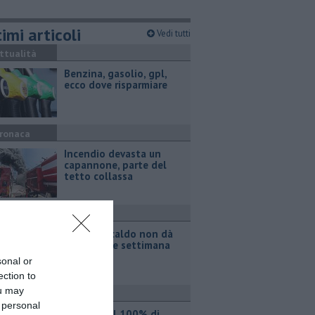
imi articoli
Vedi tutti
ttualità
​Benzina, gasolio, gpl,
ecco dove risparmiare
ronaca
Incendio devasta un
capannone, parte del
tetto collassa
ttualità
Il grande caldo non dà
tregua, fine settimana
rovente
sonal or
ection to
ou may
ttualità
 personal
Iren sale al 100% di