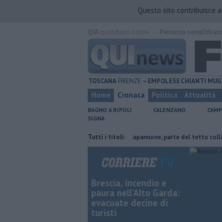
Questo sito contribuisce 
QUI
quotidiano online.
Percorso semplificat
TOSCANA
FIRENZE
EMPOLESE
CHIANTI
MUG
Home
Cronaca
Politica
Attualità
BAGNO A RIPOLI
CALENZANO
CAMP
SIGNA
risparmiare
Incendio devasta un capannone, parte del tetto collassa
Tutti i titoli:
Brescia, incendio e
paura nell'Alto Garda:
evacuate decine di
turisti