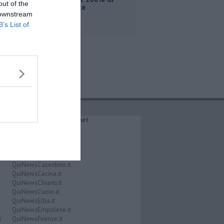
out of the
Etambiente
 downstream
B’s List of
IL NETWORK QuiNews.net
QuiNewsAbetone.it
QuiNewsAmiata.it
QuiNewsAnimali.it
QuiNewsArezzo.it
QuiNewsCasentino.it
QuiNewsCecina.it
QuiNewsChianti.it
QuiNewsCuoio.it
QuiNewsElba.it
QuiNewsEmpolese.it
i
QuiNewsFirenze.it