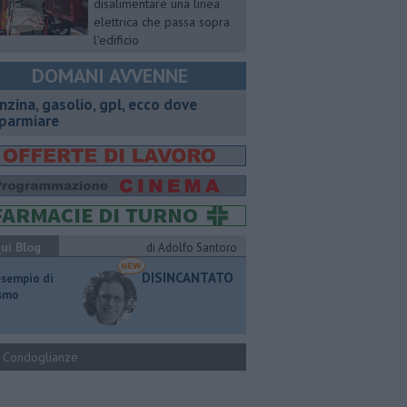
disalimentare una linea
elettrica che passa sopra
l’edificio
DOMANI AVVENNE
enzina, gasolio, gpl, ecco dove
sparmiare
ui Blog
di Adolfo Santoro
DISINCANTATO
esempio di
ismo
Condoglianze