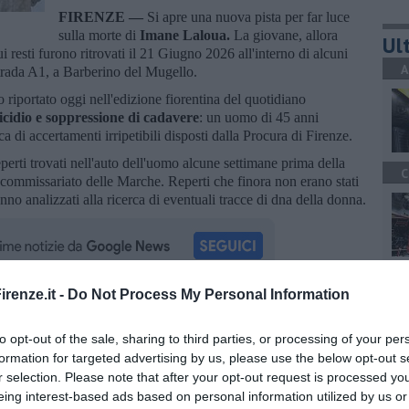
FIRENZE —
Si apre una nuova pista per far luce
sulla morte di
Imane Laloua.
La giovane, allora
Ult
resti furono ritrovati il 21 Giugno 2026 all'interno di alcuni
A
ostrada A1, a Barberino del Mugello.
riportato oggi nell'edizione fiorentina del quotidiano
cidio e soppressione di cadavere
: un uomo di 45 anni
a di accertamenti irripetibili disposti dalla Procura di Firenze.
erti trovati nell'auto dell'uomo alcune settimane prima della
C
un commissariato delle Marche. Reperti che finora non erano stati
ranno analizzati alla ricerca di eventuali tracce di dna della donna.
A
renze.it -
Do Not Process My Personal Information
oscana iscriviti alla
Newsletter QUInews - ToscanaMedia.
amente nella tua casella di posta.
to opt-out of the sale, sharing to third parties, or processing of your per
formation for targeted advertising by us, please use the below opt-out s
r selection. Please note that after your opt-out request is processed y
A
eing interest-based ads based on personal information utilized by us or