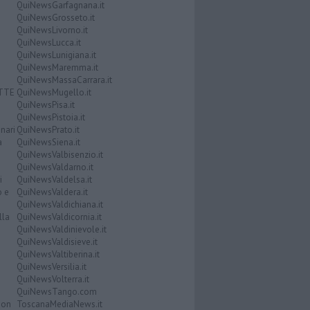
QuiNewsGarfagnana.it
QuiNewsGrosseto.it
QuiNewsLivorno.it
QuiNewsLucca.it
QuiNewsLunigiana.it
QuiNewsMaremma.it
QuiNewsMassaCarrara.it
ATTE
QuiNewsMugello.it
QuiNewsPisa.it
QuiNewsPistoia.it
nari
QuiNewsPrato.it
a
QuiNewsSiena.it
QuiNewsValbisenzio.it
QuiNewsValdarno.it
i
QuiNewsValdelsa.it
o e
QuiNewsValdera.it
QuiNewsValdichiana.it
lla
QuiNewsValdicornia.it
QuiNewsValdinievole.it
QuiNewsValdisieve.it
QuiNewsValtiberina.it
QuiNewsVersilia.it
QuiNewsVolterra.it
QuiNewsTango.com
Don
ToscanaMediaNews.it