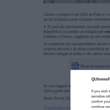
22enne, scomparve nel 2003 da Prato e i cui 
sacchi di plastica nelle vicinanze dell'aut
A 20 anni dal ritrovamento, secondo quanto 
Repubblica
, ci sarebbe un indagato per
omi
residente a Firenze, raggiunto da una notific
Accertamenti che riguarderebbero alcuni rep
scoperta dei resti e da allora custoditi in 
ritenuti collegati al delitto e che adesso sa
QUInewsFi
Se vuoi leggere le notizie principali della T
Arriva gratis tutti i giorni alle 20:00 dirett
If you wish 
sensitive in
Basta cliccare
QUI
confirm you
continue se
Ti potrebbe interessare anche: