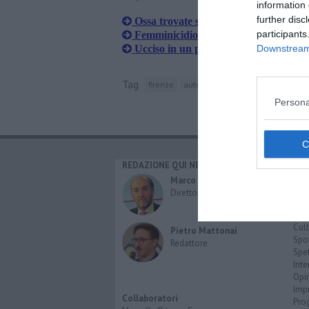
information 
further disc
Ossa trovate sulla A1, sono di una d
participants
Femminicidio a Sant'Ermo, condanna 
Ucciso in un parcheggio a colpi d'ar
Downstream 
Tag
firenze
autostrada del sole
dna
Persona
REDAZIONE QUI NEWS
CAT
Cro
Marco Migli
Poli
Direttore Responsabile
Attu
Eco
Cult
Pietro Mattonai
Spo
Redattore
Spet
Inte
Opi
Imp
Collaboratori
Pro