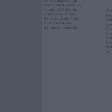
Marcella Bitozzi, Sergio
Braccini, Michele Bufalino,
Valentina Caffieri, Linda
CO
Giuliani, Dina Laurenzi,
Bagn
Monica Nocciolini, Paolo
Cal
Nocentini, Gabriele
Cam
Santarnecchi, Paola Silvi.
Fies
Fire
Last
Scan
Sest
Sig