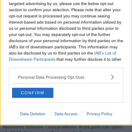
targeted advertising by us, please use the below opt-out
d’acqua e nelle immediate vicinanze sono stati ritrovati diversi
section to confirm your selection. Please note that after your
animali morti
".
opt-out request is processed you may continue seeing
interest-based ads based on personal information utilized by
us or personal information disclosed to third parties prior to
your opt-out. You may separately opt-out of the further
I cittadini hanno già segnalato la situazione a polizia ambientale ed
disclosure of your personal information by third parties on the
Arpat, perché: "La
moria contemporanea di diverse specie
IAB’s list of downstream participants. This information may
animali
fa temere la presenza di sostanze tossiche o inquinanti
also be disclosed by us to third parties on the
IAB’s List of
nelle acque del Mugnone, con potenziali conseguenze anche per la
Downstream Participants
that may further disclose it to other
salute pubblica
".
third parties.
La richiesta è che vengano effettuate un’
analisi urgente delle
acque
e la
bonifica completa dell’area
, così da
Personal Data Processing Opt Outs
ripristinare decoro e sicurezza ambientale.
CONFIRM
Data Deletion
Data Access
Privacy Policy
Se vuoi leggere le notizie principali della Toscana iscriviti alla
Newsletter QUInews - ToscanaMedia.
Arriva gratis tutti i giorni