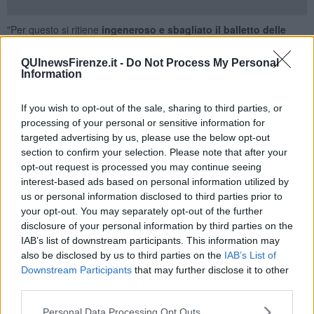
"Per questo si ritiene
ingeneroso e sbagliato il balletto delle
responsabilità
che si è aperto immediatamente dopo l'incidente,
senza un'analisi precisa dell'accaduto - dicono i sindacati -
QUInewsFirenze.it -
Do Not Process My Personal
Richiamiamo tutti i soggetti coinvolti a una maggiore attenzione".
Information
"Al netto delle specifiche dinamiche su cui risulta aperta un’indagine
della procura a cui i sindacati guardano, come sempre, con fiducia
If you wish to opt-out of the sale, sharing to third parties, or
e rispetto - proseguono i sindacati di categoria - il sistema idrico
processing of your personal or sensitive information for
italiano richiede ingenti interventi per superare le criticità
targeted advertising by us, please use the below opt-out
infrastrutturali il cui costo è stimato in diverse decine di miliardi di
section to confirm your selection. Please note that after your
euro per l’intero Paese e in circa
6 miliardi
per la Toscana".
opt-out request is processed you may continue seeing
interest-based ads based on personal information utilized by
"La rete idrica delle grandi città storiche si basa infatti su opere
us or personal information disclosed to third parties prior to
realizzate, in buona parte, nel periodo a cavallo della seconda
guerra mondiale o in quello subito successivo - aggiungono i
your opt-out. You may separately opt-out of the further
sindacati - La tubazione di Lungarno Torrigiani, da 600 dn, rientra
disclosure of your personal information by third parties on the
tra quelle posate da circa
70 anni
. Per questo il tema degli
IAB’s list of downstream participants. This information may
investimenti
assume grande rilevanza e richiama le aziende di
also be disclosed by us to third parties on the
IAB’s List of
gestione e gli enti locali proprietari alla responsabilità di definire le
Downstream Participants
that may further disclose it to other
misure per incrementare il livello degli interventi
senza gravare
third parties.
sulle tariffe applcate ai cittadini
, ad esempio
distribuendo
meno utili
ai soci e dedicandone parte ad investimenti".
Personal Data Processing Opt Outs