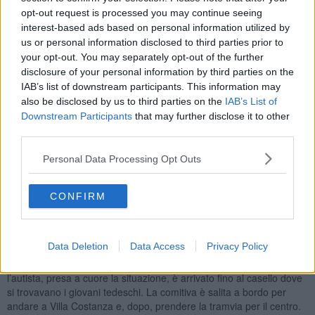
fermi dietro, suonavano il clacson all’impazzata.
opt-out request is processed you may continue seeing
In pochi minuti è giunta sul posto una pattuglia della sottosezione di
interest-based ads based on personal information utilized by
Firenze Nord che ha riscontrato un guasto al radiatore del bus. Con
us or personal information disclosed to third parties prior to
molta cautela i poliziotti e l’autista sono riusciti a spostare il mezzo
your opt-out. You may separately opt-out of the further
sul lato destro del casello, in modo da evitare inutili rischi ai ragazzi
disclosure of your personal information by third parties on the
che nel frattempo si erano tranquillizzati. Poco dopo anche un
IAB’s list of downstream participants. This information may
meccanico ha constatato che l’avaria non poteva essere riparata e
also be disclosed by us to third parties on the
IAB’s List of
l’autista, a quel punto, ha riferito alla pattuglia che la gita era
Downstream Participants
that may further disclose it to other
saltata, poiché occorreva attendere l’arrivo dalla Germania di un
third parties.
pullman di riserva.
Personal Data Processing Opt Outs
CONFIRM
Appresa la novità gli studenti si sono dichiarati molto dispiaciuti di
non poter visitare Firenze e allora i poliziotti hanno avuto un’idea:
trovare un pullman vuoto sulla A 1 e dirottarlo a Firenze sud per
dare un passaggio ai ragazzi appiedati.
Data Deletion
Data Access
Privacy Policy
Il bus è stato trovato presso l’area di servizio Bisenzio ovest e
l’autista, presa a cuore la situazione, è arrivato fino al casello dove
si trovavano i giovani tedeschi. La comitiva è salita a bordo per
andare a Villa Costanza e, dopo, prendere la tramvia per il centro.