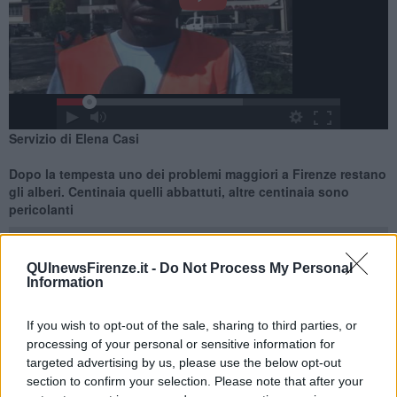
Servizio di Elena Casi
​Dopo la tempesta uno dei problemi maggiori a Firenze restano
gli alberi. Centinaia quelli abbattuti, altre centinaia sono
pericolanti
QUInewsFirenze.it -
Do Not Process My Personal
Information
FIRENZE —
Dopo la
tempesta
di sabato 1 agosto uno dei
If you wish to opt-out of the sale, sharing to third parties, or
problemi maggiori a
Firenze
restano gli
alberi
.
Centinaia quelli
processing of your personal or sensitive information for
abbattuti, altre centinaia sono pericolanti.
Per questo, tra i tanti
targeted advertising by us, please use the below opt-out
provvedimenti presi dal Comune
, c'è quello della
chiusura di
section to confirm your selection. Please note that after your
diversi di questi polmoni verdi cittadini.
Tra questi
restano