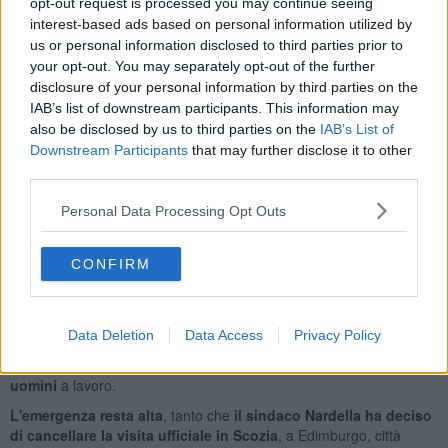
opt-out request is processed you may continue seeing
sbarrati il parco dell'Anconella e dell'Albereta, nonché il vasto
interest-based ads based on personal information utilized by
giardino pubblico di Piazza Elia Dalla Costa.
us or personal information disclosed to third parties prior to
Intanto
è stato riaperto il primo tratto di Lungarno Colombo, da
your opt-out. You may separately opt-out of the further
via de Sanctis a Via Minghetti.
Una delle zone più colpite dalla
disclosure of your personal information by third parties on the
tromba d'aria dove sono caduti il 90% degli alberi.
IAB’s list of downstream participants. This information may
also be disclosed by us to third parties on the
IAB’s List of
Downstream Participants
that may further disclose it to other
third parties.
A ripulire l'area anche una trentina di migranti ospiti a Firenze. Li
Personal Data Processing Opt Outs
hanno ribattezzati
gli angeli del fango 2.0,
tra questi
c'è Samyr
che viene dalla
Nigeria
: "Siamo qui per dare una mano - ha
spiegato Samyr - perché abbiamo visto i danni provocati dalla
CONFIRM
tempesta. Firenze ci ha aiutati e noi adesso vogliamo ricambiare
con il nostro aiuto".
La macchina
dell'emergenza
continua a pieno ritmo
. I
vigili del
Data Deletion
Data Access
Privacy Policy
fuoco
lavorano senza sosta per evadere le centinaia di richieste di
intervento, oggi gli
interventi sono stati circa 500 con 170
uomini
a lavoro.
L'emergenza resta alta
, tanto che
il sindaco Nardella ha deciso
di cancellare la visita ufficiale in Scozia
, a Edimburgo, città