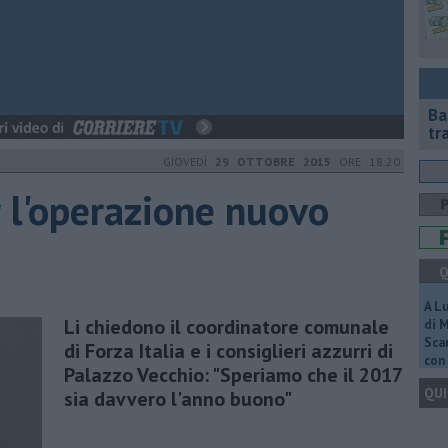
Ba
tr
GIOVEDÌ
29 OTTOBRE 2015
ORE 18:20
r l'operazione nuovo
Q
A L
Li chiedono il coordinatore comunale
di 
Scar
di Forza Italia e i consiglieri azzurri di
con 
Palazzo Vecchio: "Speriamo che il 2017
QUI
sia davvero l'anno buono"