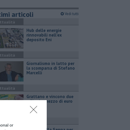
imi articoli
Vedi tutti
ttualità
Hub delle energie
rinnovabili nell'ex
deposito Eni
ttualità
Giornalismo in lutto per
la scomparsa di Stefano
Marcelli
ttualità
Grattano e vincono due
milioni e mezzo di euro
port
sonal or
Due ori nella Senna per