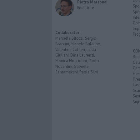
Cult
Pietro Mattonai
Spo
Redattore
Spet
Inte
Opi
Imp
Collaboratori
Pro
Marcella Bitozzi, Sergio
Braccini, Michele Bufalino,
Valentina Caffieri, Linda
CO
Giuliani, Dina Laurenzi,
Bagn
Monica Nocciolini, Paolo
Cal
Nocentini, Gabriele
Cam
Santarnecchi, Paola Silvi.
Fies
Fire
Last
Scan
Sest
Sig