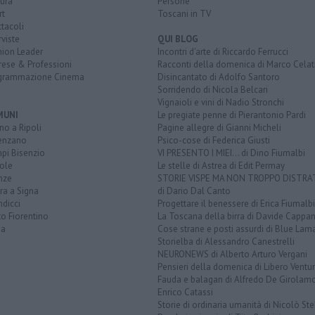
ura
Persone
rt
Toscani in TV
tacoli
rviste
QUI BLOG
nion Leader
Incontri d'arte di Riccardo Ferrucci
rese & Professioni
Racconti della domenica di Marco Celat
grammazione Cinema
Disincantato di Adolfo Santoro
Sorridendo di Nicola Belcari
Vignaioli e vini di Nadio Stronchi
MUNI
Le pregiate penne di Pierantonio Pardi
o a Ripoli
Pagine allegre di Gianni Micheli
enzano
Psico-cose di Federica Giusti
pi Bisenzio
VI PRESENTO I MIEI... di Dino Fiumalbi
ole
Le stelle di Astrea di Edit Permay
nze
STORIE VISPE MA NON TROPPO DISTR
ra a Signa
di Dario Dal Canto
dicci
Progettare il benessere di Erica Fiumalbi
o Fiorentino
La Toscana della birra di Davide Cappan
na
Cose strane e posti assurdi di Blue Lam
Storielba di Alessandro Canestrelli
NEURONEWS di Alberto Arturo Vergani
Pensieri della domenica di Libero Ventur
Fauda e balagan di Alfredo De Girolam
Enrico Catassi
Storie di ordinaria umanità di Nicolò Ste