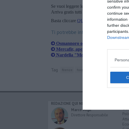
sensitive in
Se vuoi leggere le notizie principali della T
confirm you
Arriva gratis tutti i giorni alle 20:00 dirett
continue se
information 
Basta cliccare
QUI
further disc
Ti potrebbe interessare anche:
participants
Downstream 
Osmannoro o Quaracchi, la Mercafir 
Mercafir, aperte le buste ma nessuna 
Nardella "Mercafir e nuovo stadio, 
Persona
Tag
firenze
forza italia
palazzo vecchio
fi
REDAZIONE QUI NEWS
CAT
Cro
Marco Migli
Poli
Direttore Responsabile
Attu
Eco