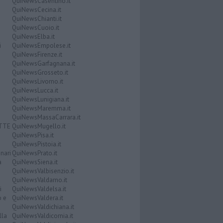
QuiNewsCasentino.it
QuiNewsCecina.it
QuiNewsChianti.it
QuiNewsCuoio.it
QuiNewsElba.it
i
QuiNewsEmpolese.it
QuiNewsFirenze.it
QuiNewsGarfagnana.it
QuiNewsGrosseto.it
QuiNewsLivorno.it
QuiNewsLucca.it
QuiNewsLunigiana.it
QuiNewsMaremma.it
QuiNewsMassaCarrara.it
ATTE
QuiNewsMugello.it
QuiNewsPisa.it
QuiNewsPistoia.it
nari
QuiNewsPrato.it
a
QuiNewsSiena.it
QuiNewsValbisenzio.it
QuiNewsValdarno.it
i
QuiNewsValdelsa.it
o e
QuiNewsValdera.it
QuiNewsValdichiana.it
lla
QuiNewsValdicornia.it