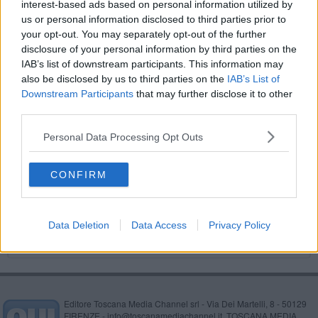
interest-based ads based on personal information utilized by
Pitti Filati, il fascino della materia
us or personal information disclosed to third parties prior to
your opt-out. You may separately opt-out of the further
Maturità 2023, il calendario ufficiale degli esami
disclosure of your personal information by third parties on the
IAB’s list of downstream participants. This information may
Maturità 2024, ecco le materie per il secondo
also be disclosed by us to third parties on the
IAB’s List of
scritto
Downstream Participants
that may further disclose it to other
Fabbrica Europa, arte e musica in movimento
third parties.
Personal Data Processing Opt Outs
Firenze capitale della musica elettronica
Capodanno in piazza, tutti gli eventi a Firenze
CONFIRM
​Festa techno nel bosco, 19 denunce per
invasione
Data Deletion
Data Access
Privacy Policy
Editore Toscana Media Channel srl - Via Dei Martelli, 8 - 50129
FIRENZE - info@toscanamediachannel.it. TOSCANA MEDIA