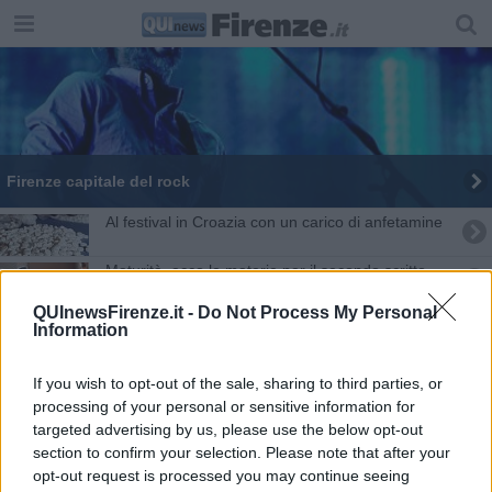
​Firenze capitale del rock
Al festival in Croazia con un carico di anfetamine
Maturità, ecco le materie per il secondo scritto
QUInewsFirenze.it -
Do Not Process My Personal
Siccità, sonde e satelliti per salvare i raccolti
Information
La musica elettronica di sei dj per il Meyer
If you wish to opt-out of the sale, sharing to third parties, or
processing of your personal or sensitive information for
​Al via il restauro della Sala degli Elementi
targeted advertising by us, please use the below opt-out
section to confirm your selection. Please note that after your
Droghe e lame alla festa techno, poliziotto in
opt-out request is processed you may continue seeing
ospedale