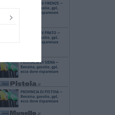
PROVINCIA DI FIRENZE — ​
Benzina, gasolio, gpl,
ecco dove risparmiare
PROVINCIA DI PRATO — ​
Benzina, gasolio, gpl,
ecco dove risparmiare
PROVINCIA DI SIENA — ​
Benzina, gasolio, gpl,
ecco dove risparmiare
PROVINCIA DI PISTOIA — ​
Benzina, gasolio, gpl,
ecco dove risparmiare