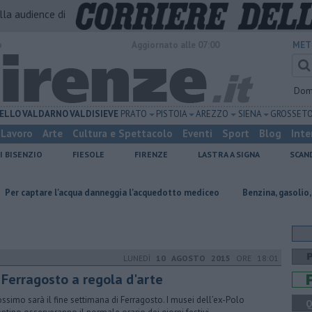
alla audience di
o
Aggiornato alle 07:00
MET
Dom
ELLO
VALDARNO
VALDISIEVE
PRATO
PISTOIA
AREZZO
SIENA
GROSSET
Lavoro
Arte
Cultura e Spettacolo
Eventi
Sport
Blog
Inte
I BISENZIO
FIESOLE
FIRENZE
LASTRA A SIGNA
SCAN
e l'acqua danneggia l'acquedotto mediceo
​Benzina, gasolio, gpl, ecco d
LUNEDÌ
10 AGOSTO 2015
ORE 18:01
 Ferragosto a regola d'arte
rossimo sarà il fine settimana di Ferragosto. I musei dell’ex-Polo
Q