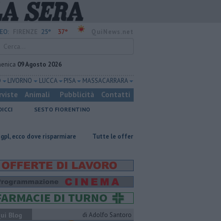
25°
37°
EO:
FIRENZE
QuiNews.net
enica
09 Agosto 2026
O
LIVORNO
LUCCA
PISA
MASSA CARRARA
rviste
Animali
Pubblicità
Contatti
DICCI
SESTO FIORENTINO
ove risparmiare
​Tutte le offerte di lavoro in provincia di Firenze
M
ui Blog
di Adolfo Santoro