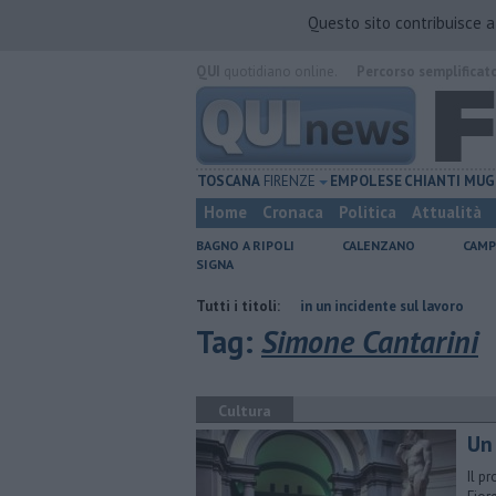
Questo sito contribuisce 
QUI
quotidiano online.
Percorso semplificat
TOSCANA
FIRENZE
EMPOLESE
CHIANTI
MUG
Home
Cronaca
Politica
Attualità
BAGNO A RIPOLI
CALENZANO
CAMP
SIGNA
ia di Firenze
Muore a 61 anni in un incidente sul lavoro
Tutti i titoli:
Per captar
Tag:
Simone Cantarini
Cultura
Un
Il p