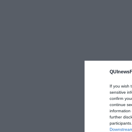
QUInewsFi
If you wish 
sensitive in
confirm you
continue se
information 
further disc
participants
Downstream 