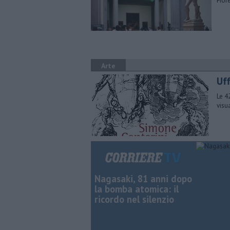
Fior
Arte
Uff
Le 4
visu
Nagasaki, 81 anni dopo
la bomba atomica: il
ricordo nel silenzio