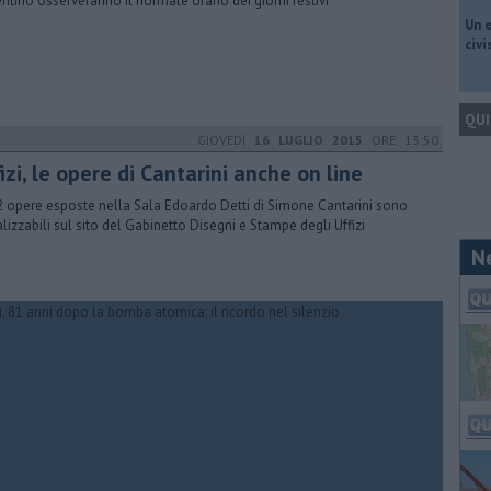
entino osserveranno il normale orario dei giorni festivi
​Un 
civ
QUI
GIOVEDÌ
16 LUGLIO 2015
ORE 13:50
izi, le opere di Cantarini anche on line
2 opere esposte nella Sala Edoardo Detti di Simone Cantarini sono
alizzabili sul sito del Gabinetto Disegni e Stampe degli Uffizi
N