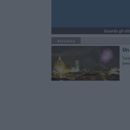
Attualità
Un
Sarà
pien