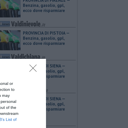
PROVINCIA DI FIRENZE — ​
Benzina, gasolio, gpl,
ecco dove risparmiare
PROVINCIA DI PISTOIA — ​
Benzina, gasolio, gpl,
ecco dove risparmiare
PROVINCIA DI SIENA — ​
Benzina, gasolio, gpl,
ecco dove risparmiare
sonal or
ection to
ou may
PROVINCIA DI SIENA — ​
 personal
Benzina, gasolio, gpl,
out of the
ecco dove risparmiare
 downstream
B’s List of