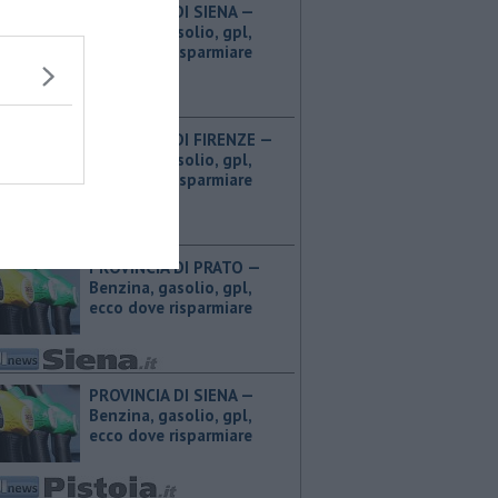
PROVINCIA DI SIENA — ​
Benzina, gasolio, gpl,
ecco dove risparmiare
PROVINCIA DI FIRENZE — ​
Benzina, gasolio, gpl,
ecco dove risparmiare
PROVINCIA DI PRATO — ​
Benzina, gasolio, gpl,
ecco dove risparmiare
PROVINCIA DI SIENA — ​
Benzina, gasolio, gpl,
ecco dove risparmiare