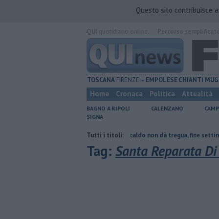
Questo sito contribuisce 
QUI
quotidiano online.
Percorso semplificat
TOSCANA
FIRENZE
EMPOLESE
CHIANTI
MUG
Home
Cronaca
Politica
Attualità
BAGNO A RIPOLI
CALENZANO
CAMP
SIGNA
del tetto collassa
Il grande caldo non dà tregua, fine settimana rovent
Tutti i titoli:
Tag:
Santa Reparata Di