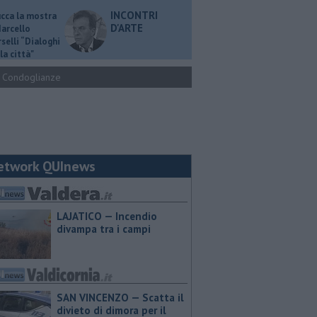
INCONTRI
ucca la mostra
D'ARTE
Marcello
selli “Dialoghi
la città"
Condoglianze
etwork QUInews
LAJATICO — Incendio
divampa tra i campi
SAN VINCENZO — Scatta il
divieto di dimora per il