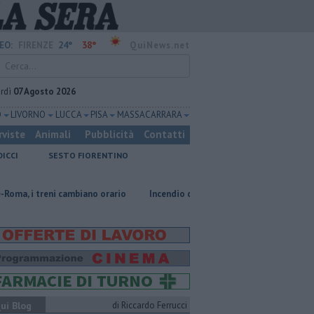
24°
38°
EO:
FIRENZE
QuiNews.net
rdì
07 Agosto 2026
O
LIVORNO
LUCCA
PISA
MASSA CARRARA
rviste
Animali
Pubblicità
Contatti
DICCI
SESTO FIORENTINO
eni cambiano orario
Incendio devasta un capannone, parte del tetto coll
ui Blog
di Riccardo Ferrucci