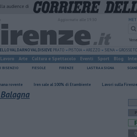
alla audience di
o
Aggiornato alle 19:30
MET
Vene
ELLO
VALDARNO
VALDISIEVE
PRATO
PISTOIA
AREZZO
SIENA
GROSSET
Lavoro
Arte
Cultura e Spettacolo
Eventi
Sport
Blog
Inte
I BISENZIO
FIESOLE
FIRENZE
LASTRA A SIGNA
SCAN
e
Iren sale al 100% di Etambiente
Lavori sulla Firenze-Roma, i tr
 Balagna
Q