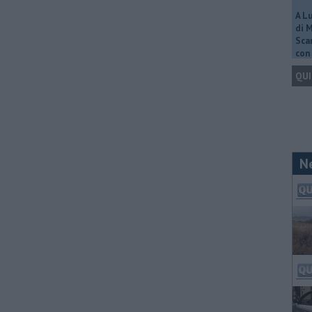
A L
di 
Scar
con 
QUI
N