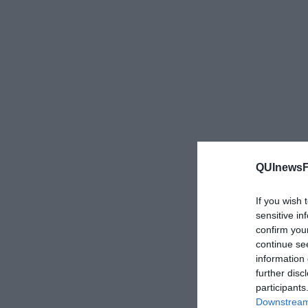
QUInewsFi
If you wish 
sensitive in
confirm you
continue se
information 
further disc
participants
Downstream 