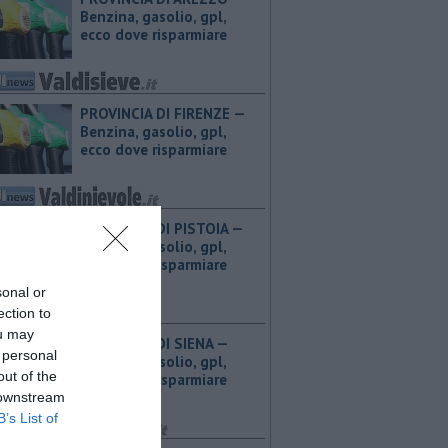
Benzina, gasolio, gpl,
ecco dove risparmiare
PROVINCIA DI FIRENZE — ​
Benzina, gasolio, gpl,
ecco dove risparmiare
PROVINCIA DI PISTOIA — ​
Benzina, gasolio, gpl,
ecco dove risparmiare
sonal or
ection to
ou may
PROVINCIA DI SIENA — ​
 personal
Benzina, gasolio, gpl,
out of the
ecco dove risparmiare
 downstream
B’s List of