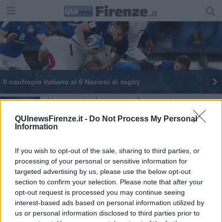
Il naufragio italiano al 6 Nazioni di rugby
L'estate settembrina non molla ancora la presa
QUInewsFirenze.it -
Do Not Process My Personal
Ponte del 25 Aprile col meteo fra alti e bassi
Information
E' Ottobrata, clima più estivo che autunnale
If you wish to opt-out of the sale, sharing to third parties, or
processing of your personal or sensitive information for
Crollo in cantiere, tre vittime, operai feriti e
targeted advertising by us, please use the below opt-out
dispersi
section to confirm your selection. Please note that after your
Sole e clima mite aspettando il caldo di Minosse
opt-out request is processed you may continue seeing
interest-based ads based on personal information utilized by
Pasqua con sole e nuvole, Pasquetta con la
us or personal information disclosed to third parties prior to
pioggia