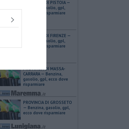
PROVINCIA DI PISTOIA — ​
Benzina, gasolio, gpl,
ecco dove risparmiare
PROVINCIA DI FIRENZE — ​
Benzina, gasolio, gpl,
ecco dove risparmiare
PROVINCIA DI MASSA-
CARRARA — ​Benzina,
gasolio, gpl, ecco dove
risparmiare
PROVINCIA DI GROSSETO
— ​Benzina, gasolio, gpl,
ecco dove risparmiare