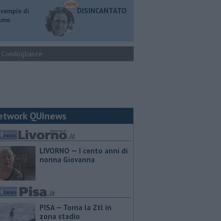
DISINCANTATO
esempio di
ismo
Condoglianze
etwork QUInews
LIVORNO — I cento anni di
nonna Giovanna
PISA — Torna la Ztl in
zona stadio