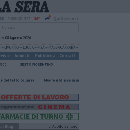
24°
36°
EO:
FIRENZE
QuiNews.net
ato
08 Agosto 2026
O
LIVORNO
LUCCA
PISA
MASSA CARRARA
rviste
Animali
Pubblicità
Contatti
DICCI
SESTO FIORENTINO
collassa
Muore a 61 anni in un incidente sul lavoro
Per captare l'
ui Blog
di Adolfo Santoro