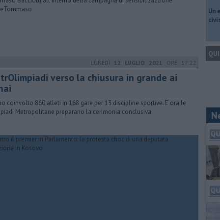
aso Bacciotti all'interno della campagna di sensibilizazzione
jeTommaso
​Un 
civ
QUI
LUNEDÌ
12 LUGLIO 2021
ORE 17:22
trOlimpiadi verso la chiusura in grande ai
nai
o coinvolto 860 atleti in 168 gare per 13 discipline sportive. E ora le
piadi Metropolitane preparano la cerimonia conclusiva
N