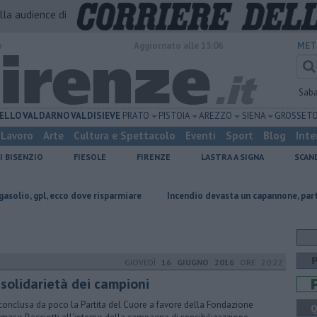
alla audience di
o
Aggiornato alle 15:06
MET
Sab
ELLO
VALDARNO
VALDISIEVE
PRATO
PISTOIA
AREZZO
SIENA
GROSSET
Lavoro
Arte
Cultura e Spettacolo
Eventi
Sport
Blog
Inte
I BISENZIO
FIESOLE
FIRENZE
LASTRA A SIGNA
SCAN
, ecco dove risparmiare
Incendio devasta un capannone, parte del tetto 
GIOVEDÌ
16 GIUGNO 2016
ORE 20:22
 solidarietà dei campioni
 conclusa da poco la Partita del Cuore a favore della Fondazione
Q