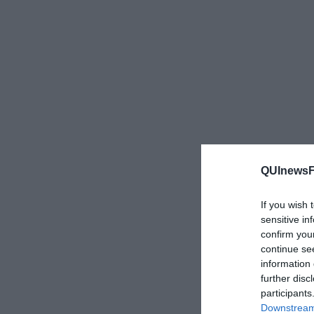
QUInewsFi
If you wish 
sensitive in
confirm you
continue se
information 
further disc
participants
Downstream 