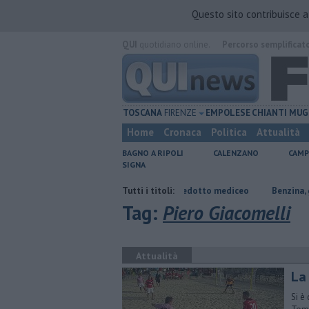
Questo sito contribuisce 
QUI
quotidiano online.
Percorso semplificat
TOSCANA
FIRENZE
EMPOLESE
CHIANTI
MUG
Home
Cronaca
Politica
Attualità
BAGNO A RIPOLI
CALENZANO
CAMP
SIGNA
 captare l'acqua danneggia l'acquedotto mediceo
Tutti i titoli:
​Benzina, gasolio, gpl
Tag:
Piero Giacomelli
Attualità
La
Si è