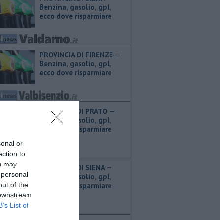
Benzina, gasolio, gpl,
ecco dove risparmiare
PROVINCIA DI FIRENZE — ​
Benzina, gasolio, gpl,
ecco dove risparmiare
PROVINCIA DI PRATO — ​
Benzina, gasolio, gpl,
ecco dove risparmiare
sonal or
ection to
ou may
PROVINCIA DI SIENA — ​
 personal
Benzina, gasolio, gpl,
out of the
ecco dove risparmiare
 downstream
B’s List of