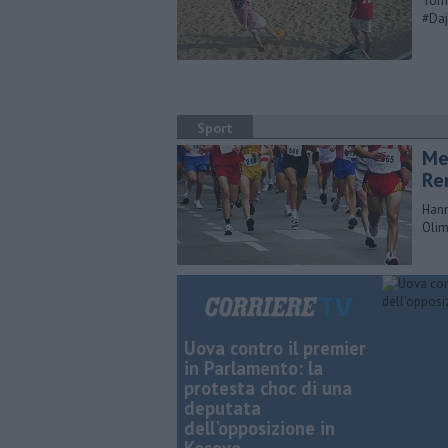
Tomm
#Da
Sport
Me
Re
Hann
Olim
Uova contro il premier
in Parlamento: la
protesta choc di una
deputata
dell'opposizione in