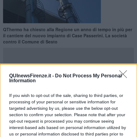
QThermo ha chiesto alla Regione un anno di tempo in più per
il cantiere del nuovo impianto di Case Passerini. La società
contro il Comune di Sesto
QUInewsFirenze.it -
Do Not Process My Personal
SESTO FIORENTINO —
La proroga riguarda la validità
Information
dell'autorizzazione unica all'
avvio dei cantieri
. Senza la
concessione di tempo in più per cominciare i lavori, spiega la
If you wish to opt-out of the sale, sharing to third parties, or
società incaricata di costruire l'impianto, l'autorizzazione
processing of your personal or sensitive information for
scadrebbe.
targeted advertising by us, please use the below opt-out
Le ragioni della richiesta stanno nel "ritardo all'inizio dell'intervento
section to confirm your selection. Please note that after your
di costruzione dell'impianto causato dal teatro messo in piedi dal
opt-out request is processed you may continue seeing
Comune di Sesto Fiorentino", ha spiegato il presidente del cda di
interest-based ads based on personal information utilized by
QThermo Giorgio Moretti.
us or personal information disclosed to third parties prior to