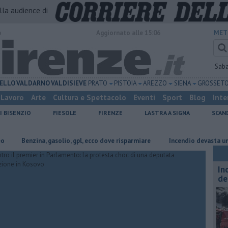
alla audience di
o
Aggiornato alle 15:06
MET
Sab
ELLO
VALDARNO
VALDISIEVE
PRATO
PISTOIA
AREZZO
SIENA
GROSSET
Lavoro
Arte
Cultura e Spettacolo
Eventi
Sport
Blog
Inte
I BISENZIO
FIESOLE
FIRENZE
LASTRA A SIGNA
SCAN
Benzina, gasolio, gpl, ecco dove risparmiare
Incendio devasta un capanno
In
de