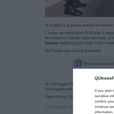
di Scandicci, la polizia stradale ha intimato
L'uomo, un marocchino di 49 anni, è appar
far scattare il controllo della macchina: all
hashish
suddivisi in più buste. Dalla vendi
Per l'uomo sono scattate le manette.
QUInewsFi
Se vuoi leggere le notizie principali della T
Arriva gratis tutti i giorni alle 20:00 dirett
If you wish 
sensitive in
Basta cliccare
QUI
confirm you
Ti potrebbe interessare anche:
continue se
information 