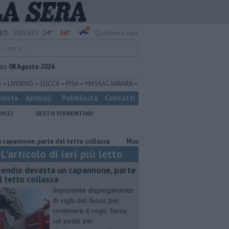
24°
36°
EO:
FIRENZE
QuiNews.net
ato
08 Agosto 2026
O
LIVORNO
LUCCA
PISA
MASSA CARRARA
rviste
Animali
Pubblicità
Contatti
DICCI
SESTO FIORENTINO
ne, parte del tetto collassa
Muore a 61 anni in un incidente sul lavoro
L'articolo di ieri più letto
cendio devasta un capannone, parte
l tetto collassa
Imponente dispiegamento
di vigili del fuoco per
contenere il rogo. Terna
sul posto per