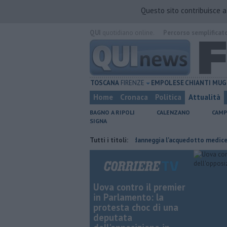
Questo sito contribuisce 
QUI
quotidiano online.
Percorso semplificat
TOSCANA
FIRENZE
EMPOLESE
CHIANTI
MUG
Home
Cronaca
Politica
Attualità
BAGNO A RIPOLI
CALENZANO
CAMP
SIGNA
e sul lavoro
Per captare l'acqua danneggia l'acquedotto mediceo
Tutti i titoli:
​
Uova contro il premier
in Parlamento: la
protesta choc di una
deputata