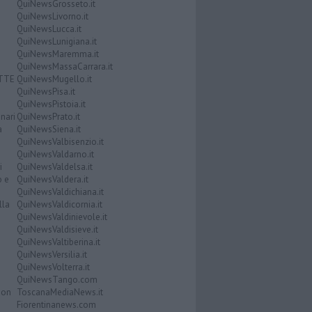
QuiNewsGrosseto.it
QuiNewsLivorno.it
QuiNewsLucca.it
QuiNewsLunigiana.it
QuiNewsMaremma.it
QuiNewsMassaCarrara.it
ATTE
QuiNewsMugello.it
QuiNewsPisa.it
QuiNewsPistoia.it
nari
QuiNewsPrato.it
a
QuiNewsSiena.it
QuiNewsValbisenzio.it
QuiNewsValdarno.it
i
QuiNewsValdelsa.it
o e
QuiNewsValdera.it
QuiNewsValdichiana.it
lla
QuiNewsValdicornia.it
QuiNewsValdinievole.it
QuiNewsValdisieve.it
QuiNewsValtiberina.it
QuiNewsVersilia.it
QuiNewsVolterra.it
QuiNewsTango.com
Don
ToscanaMediaNews.it
Fiorentinanews.com