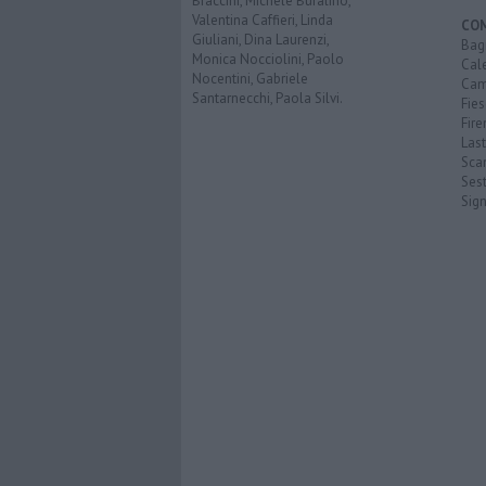
Braccini, Michele Bufalino,
Valentina Caffieri, Linda
CO
Giuliani, Dina Laurenzi,
Bagn
Monica Nocciolini, Paolo
Cal
Nocentini, Gabriele
Cam
Santarnecchi, Paola Silvi.
Fies
Fire
Last
Scan
Sest
Sig