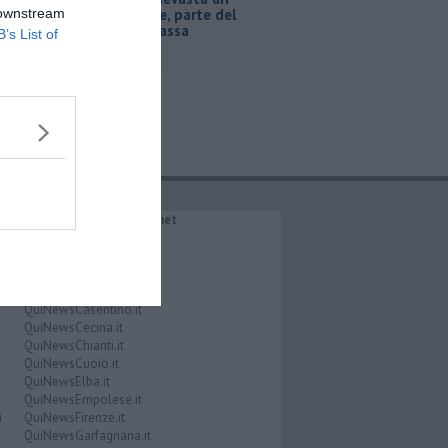
 downstream
capannone, parte del
tetto collassa
B’s List of
IL NETWORK QuiNews.net
QuiNewsAbetone.it
QuiNewsAmiata.it
QuiNewsAnimali.it
QuiNewsArezzo.it
QuiNewsCasentino.it
QuiNewsCecina.it
QuiNewsChianti.it
QuiNewsCuoio.it
QuiNewsElba.it
QuiNewsEmpolese.it
i
QuiNewsFirenze.it
QuiNewsGarfagnana.it