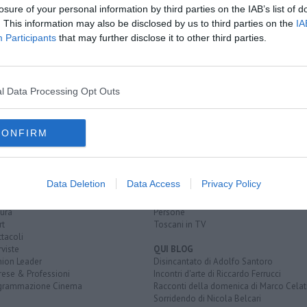
ta
losure of your personal information by third parties on the IAB’s list of
r la droga
. This information may also be disclosed by us to third parties on the
IA
ta
Participants
that may further disclose it to other third parties.
adale
automobile
euro
fiat panda
autostrada
l Data Processing Opt Outs
CONFIRM
EGORIE
RUBRICHE
naca
Le notizie di oggi
tica
Più Letti della settimana
Data Deletion
Data Access
Privacy Policy
alità
Più Letti del mese
nomia
Archivio Notizie
ura
Persone
rt
Toscani in TV
tacoli
rviste
QUI BLOG
nion Leader
Disincantato di Adolfo Santoro
rese & Professioni
Incontri d'arte di Riccardo Ferrucci
grammazione Cinema
Racconti della domenica di Marco Celat
Sorridendo di Nicola Belcari