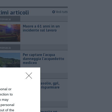
imi articoli
Vedi tutti
ronaca
Muore a 61 anni in un
incidente sul lavoro
ronaca
Per captare l'acqua
danneggia l'acquedotto
mediceo
ttualità
​Benzina, gasolio, gpl,
ecco dove risparmiare
sonal or
ection to
ou may
ronaca
 personal
out of the
Incendio devasta un