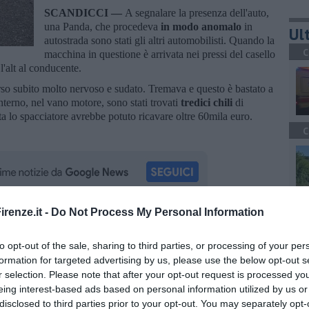
SCANDICCI —
A segnalare la presenza dell'auto,
una Panda, che procedeva
in modo anomalo
in
Ult
autostrada sono stati gli altri automobilisti. Quando la
C
macchina in questione è arrivata nei pressi del casello
 l'alt al conducente.
so subito molto nervoso e sudato. Tremava e questo è bastato a
'interno, nel vano motore, sono stati trovati
tredici chili
di
ta lo spacciatore avrebbe potuto ricavare oltre 60mila euro.
C
A
renze.it -
Do Not Process My Personal Information
oscana iscriviti alla
Newsletter QUInews - ToscanaMedia.
amente nella tua casella di posta.
to opt-out of the sale, sharing to third parties, or processing of your per
formation for targeted advertising by us, please use the below opt-out s
r selection. Please note that after your opt-out request is processed y
C
eing interest-based ads based on personal information utilized by us or
disclosed to third parties prior to your opt-out. You may separately opt-