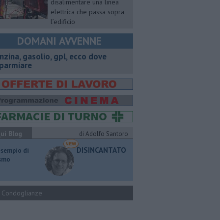
disalimentare una linea
elettrica che passa sopra
l’edificio
DOMANI AVVENNE
enzina, gasolio, gpl, ecco dove
sparmiare
ui Blog
di Adolfo Santoro
DISINCANTATO
esempio di
ismo
Condoglianze