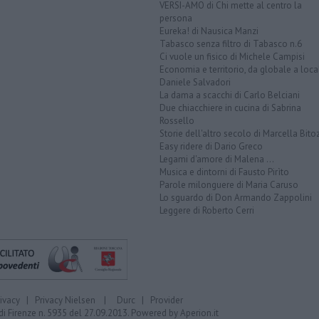
VERSI-AMO di Chi mette al centro la
persona
Eureka! di Nausica Manzi
Tabasco senza filtro di Tabasco n.6
Ci vuole un fisico di Michele Campisi
Economia e territorio, da globale a loca
Daniele Salvadori
La dama a scacchi di Carlo Belciani
Due chiacchiere in cucina di Sabrina
Rossello
Storie dell'altro secolo di Marcella Bito
Easy ridere di Dario Greco
Legami d'amore di Malena ...
Musica e dintorni di Fausto Pirìto
Parole milonguere di Maria Caruso
Lo sguardo di Don Armando Zappolini
Leggere di Roberto Cerri
rivacy
|
Privacy Nielsen
|
Durc
|
Provider
di Firenze n. 5935 del 27.09.2013. Powered by
Aperion.it