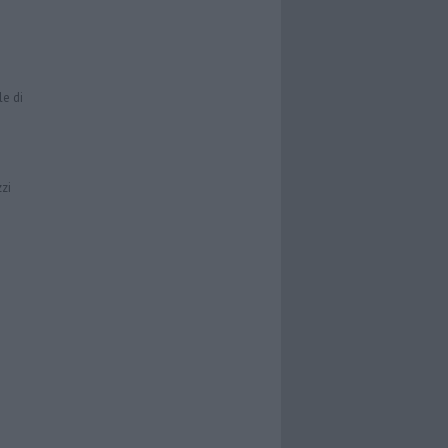
le di
zzi