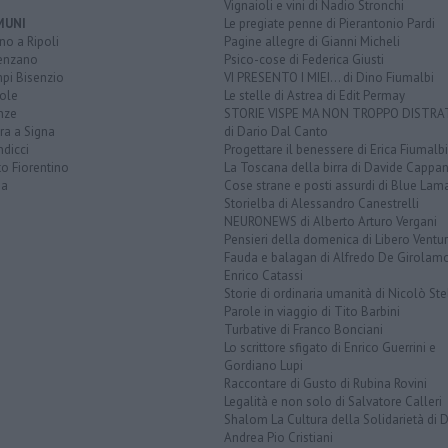
Vignaioli e vini di Nadio Stronchi
MUNI
Le pregiate penne di Pierantonio Pardi
o a Ripoli
Pagine allegre di Gianni Micheli
enzano
Psico-cose di Federica Giusti
pi Bisenzio
VI PRESENTO I MIEI... di Dino Fiumalbi
ole
Le stelle di Astrea di Edit Permay
nze
STORIE VISPE MA NON TROPPO DISTR
ra a Signa
di Dario Dal Canto
dicci
Progettare il benessere di Erica Fiumalbi
o Fiorentino
La Toscana della birra di Davide Cappan
na
Cose strane e posti assurdi di Blue Lam
Storielba di Alessandro Canestrelli
NEURONEWS di Alberto Arturo Vergani
Pensieri della domenica di Libero Ventur
Fauda e balagan di Alfredo De Girolam
Enrico Catassi
Storie di ordinaria umanità di Nicolò Ste
Parole in viaggio di Tito Barbini
Turbative di Franco Bonciani
Lo scrittore sfigato di Enrico Guerrini e
Gordiano Lupi
Raccontare di Gusto di Rubina Rovini
Legalità e non solo di Salvatore Calleri
Shalom La Cultura della Solidarietà di 
Andrea Pio Cristiani