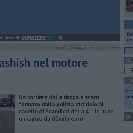
​B
ri
MARTEDÌ
20 MARZO 2018
ORE 10:36
 hashish nel motore
Q
​Un 
Un corriere della droga è stato
civ
fermato dalla polizia stradale al
casello di Scandicci della A1. In auto
QUI
un carico da 60mila euro