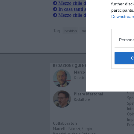
Mezzo chilo di coca nel frigo della dit
further disc
In casa tanti soldi e un laboratorio pe
participants
Mezzo chilo di coca nel frigo della dit
Downstream 
Tag
hashish
motore
scandicci
polizia str
Persona
REDAZIONE QUI NEWS
CAT
Cro
Marco Migli
Poli
Direttore Responsabile
Attu
Eco
Cult
Pietro Mattonai
Spo
Redattore
Spet
Inte
Opi
Imp
Collaboratori
Pro
Marcella Bitozzi, Sergio