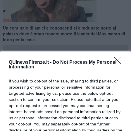
Un centinaio di amici e conoscenti si è radunato sotto al
palazzo dove è stato trovato morto il leader del Movimento di
lotta per la casa
QUInewsFirenze.it -
Do Not Process My Personal
Information
FIRENZE —
Dai primi accertamenti sul corpo di
Lorenzo
If you wish to opt-out of the sale, sharing to third parties, or
Bargellini
, trovato senza vita domenica pomeriggio nella sua casa
processing of your personal or sensitive information for
di via Reginaldo Giuliani, le cause della morte risulterebbero
targeted advertising by us, please use the below opt-out
naturali. La procura di Firenze ha comunque disposto l'autopsia,
section to confirm your selection. Please note that after your
come sempre in circostanze come queste.
opt-out request is processed you may continue seeing
Intanto, sin dai primi istanti dopo la diffusione della notizia della
interest-based ads based on personal information utilized by
morte del leader del Movimento di lotta per la casa, sono stati in
us or personal information disclosed to third parties prior to
tanti ad arrivare sotto all'edificio dove abitava Bargellini, Si è trattato
your opt-out. You may separately opt-out of the further
di conoscenti, amici e cittadini. Alcuni, a quanto pare, sapevano che
disclosure of your personal information by third parties on the