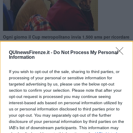
Ogni giorno il Cup metropolitano invia 1.500 sms per ricordare
ai cittadini gli appuntamenti per visite specialistiche e
indagini diagnostiche
QUInewsFirenze.it -
Do Not Process My Personal
Information
If you wish to opt-out of the sale, sharing to third parties, or
processing of your personal or sensitive information for
targeted advertising by us, please use the below opt-out
FIRENZE —
Ti sei dimenticato l’appuntamento? Te lo ricorda la
section to confirm your selection. Please note that after your
Azienda Usl Toscana centro inviandoti sul cellulare un messaggio
opt-out request is processed you may continue seeing
con la data della prenotazione e i numeri da chiamare nel caso si
interest-based ads based on personal information utilized by
renda necessaria una disdetta.
us or personal information disclosed to third parties prior to
Il servizio, attivo da un anno, prima riguardava solo una cinquantina
your opt-out. You may separately opt-out of the further
di prestazioni effettuate in una decina di presidi territoriali ed
disclosure of your personal information by third parties on the
ospedalieri
.
Poi è stato esteso alle prenotazioni nell'ospedale della
IAB’s list of downstream participants. This information may
SS.Annunziata di Ponte a Niccheri ed entro giugno sarà ampliato a