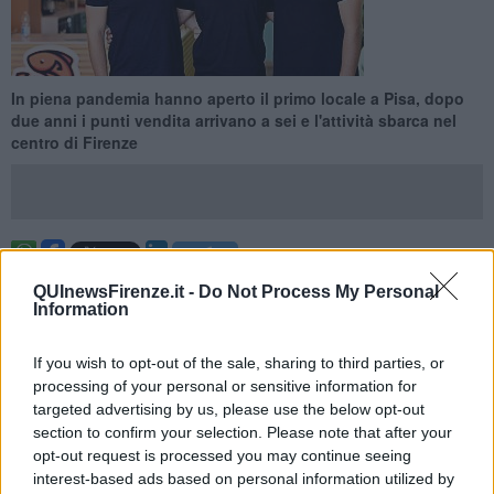
In piena pandemia hanno aperto il primo locale a Pisa, dopo
due anni i punti vendita arrivano a sei e l'attività sbarca nel
centro di Firenze
FIRENZE —
Giovani under 30 hanno aperto il primo punto
QUInewsFirenze.it -
Do Not Process My Personal
vendita PokèFlash a Giugno 2020 a Pisa in piena
Information
pandemia, Alessandro Sbrana, Marco Caramuscio e Claudio
Donnarumma sbarcano adesso nel centro di Firenze e
cercano
If you wish to opt-out of the sale, sharing to third parties, or
personale
.
processing of your personal or sensitive information for
Il nuovo locale sarà davanti alla Stazione di Santa Maria Novella tra
targeted advertising by us, please use the below opt-out
Mcdonald e Burger King, in piazza della stazione 11.
section to confirm your selection. Please note that after your
L’inaugurazione è prevista venerdì 18 Novembre 2022.
opt-out request is processed you may continue seeing
interest-based ads based on personal information utilized by