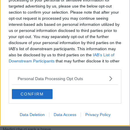
processing of your personal or sensitive information for
completato questo grandioso progetto iniziato già da alcuni anni e
targeted advertising by us, please use the below opt-out
che ora vede andare a posto l’ultimo tassello. Al posto di un
section to confirm your selection. Please note that after your
contenitore vuoto avremo un palazzo polifunzionale dedicato
opt-out request is processed you may continue seeing
all’arte, alla musica, alla cultura e alla formazione completamente
interest-based ads based on personal information utilized by
riqualificato sia all’esterno che all’interno pronto ad accogliere
us or personal information disclosed to third parties prior to
visitatori e fiorentini per progetti e iniziative di qualità”.
your opt-out. You may separately opt-out of the further
disclosure of your personal information by third parties on the
IAB’s list of downstream participants. This information may
also be disclosed by us to third parties on the
IAB’s List of
Il progetto, coordinato dal servizio Belle Arti e Fabbrica di Palazzo
Downstream Participants
that may further disclose it to other
Vecchio, prevede il restauro delle facciate e coperture di piazza
third parties.
San Firenze, via dell'Anguillara, via Filippina e borgo de' Greci.
Personal Data Processing Opt Outs
In programma anche l'adeguamento normativo e funzionale e la
riqualificazione degli impianti condominiali, la bonifica e
l'adeguamento funzionale interno del piano seminterrato,
CONFIRM
l'adeguamento funzionale dei locali del secondo e terzo piano non
assegnati.
Interventi fondamentali per le nuove funzioni all’interno del
Data Deletion
Data Access
Privacy Policy
complesso della Fondazione Zeffirelli con archivio e museo e
l'Andrea Bocelli Foundation già insediate, l’Istituto Lorenzo de’
Medici che ci sarà a breve.