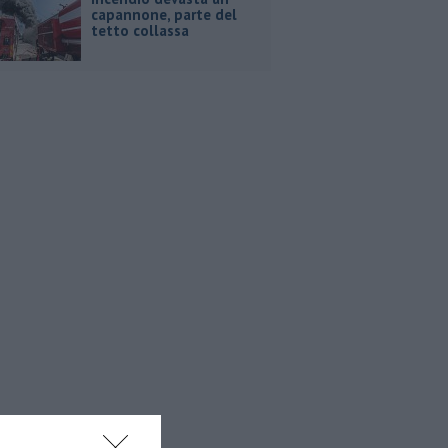
capannone, parte del
tetto collassa