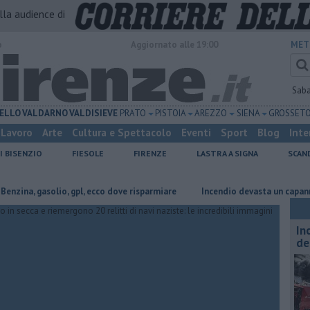
alla audience di
o
Aggiornato alle 19:00
MET
Sab
ELLO
VALDARNO
VALDISIEVE
PRATO
PISTOIA
AREZZO
SIENA
GROSSET
Lavoro
Arte
Cultura e Spettacolo
Eventi
Sport
Blog
Inte
I BISENZIO
FIESOLE
FIRENZE
LASTRA A SIGNA
SCAN
asolio, gpl, ecco dove risparmiare
Incendio devasta un capannone, parte
In
de