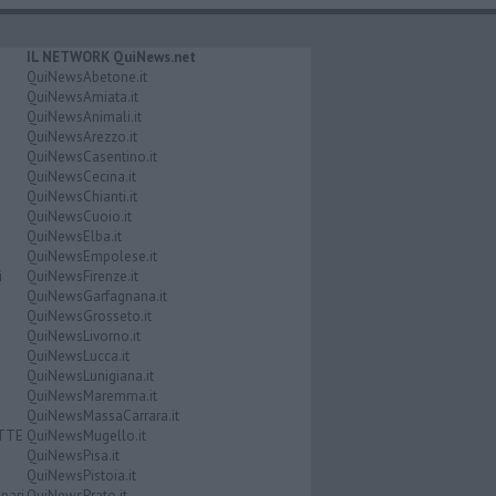
IL NETWORK QuiNews.net
QuiNewsAbetone.it
QuiNewsAmiata.it
QuiNewsAnimali.it
QuiNewsArezzo.it
QuiNewsCasentino.it
QuiNewsCecina.it
QuiNewsChianti.it
QuiNewsCuoio.it
QuiNewsElba.it
QuiNewsEmpolese.it
i
QuiNewsFirenze.it
QuiNewsGarfagnana.it
QuiNewsGrosseto.it
QuiNewsLivorno.it
QuiNewsLucca.it
QuiNewsLunigiana.it
QuiNewsMaremma.it
QuiNewsMassaCarrara.it
ATTE
QuiNewsMugello.it
QuiNewsPisa.it
QuiNewsPistoia.it
nari
QuiNewsPrato.it