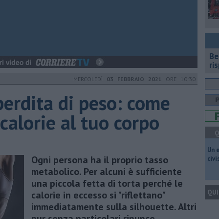
​B
ri
MERCOLEDÌ
03 FEBBRAIO 2021
ORE 10:30
erdita di peso: come
 calorie al tuo corpo
Q
​Un 
Ogni persona ha il proprio tasso
civ
metabolico. Per alcuni è sufficiente
una piccola fetta di torta perché le
QUI
calorie in eccesso si "riflettano"
immediatamente sulla silhouette. Altri
pur senza particolari rinunce