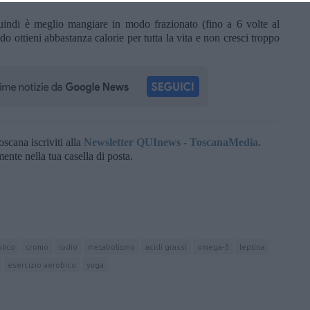
quindi è meglio mangiare in modo frazionato (fino a 6 volte al
o ottieni abbastanza calorie per tutta la vita e non cresci troppo
oscana iscriviti alla
Newsletter QUInews - ToscanaMedia.
amente nella tua casella di posta.
olico
cromo
iodio
metabolismo
acidi grassi
omega-3
leptina
esercizio aerobico
yoga