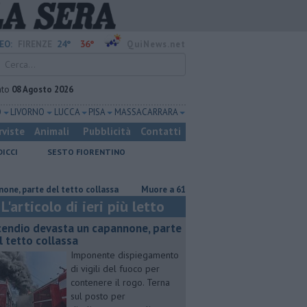
24°
36°
EO:
FIRENZE
QuiNews.net
ato
08 Agosto 2026
O
LIVORNO
LUCCA
PISA
MASSA CARRARA
rviste
Animali
Pubblicità
Contatti
DICCI
SESTO FIORENTINO
 del tetto collassa
Muore a 61 anni in un incidente sul lavoro
Per 
L'articolo di ieri più letto
cendio devasta un capannone, parte
l tetto collassa
Imponente dispiegamento
di vigili del fuoco per
contenere il rogo. Terna
sul posto per