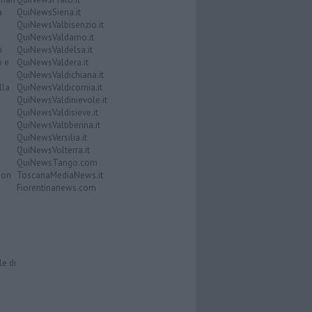
a
QuiNewsSiena.it
QuiNewsValbisenzio.it
QuiNewsValdarno.it
i
QuiNewsValdelsa.it
o e
QuiNewsValdera.it
QuiNewsValdichiana.it
lla
QuiNewsValdicornia.it
QuiNewsValdinievole.it
QuiNewsValdisieve.it
QuiNewsValtiberina.it
QuiNewsVersilia.it
QuiNewsVolterra.it
QuiNewsTango.com
Don
ToscanaMediaNews.it
Fiorentinanews.com
le di