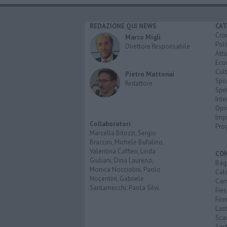
REDAZIONE QUI NEWS
CAT
Cro
Marco Migli
Poli
Direttore Responsabile
Attu
Eco
Cult
Pietro Mattonai
Spo
Redattore
Spet
Inte
Opi
Imp
Collaboratori
Pro
Marcella Bitozzi, Sergio
Braccini, Michele Bufalino,
Valentina Caffieri, Linda
CO
Giuliani, Dina Laurenzi,
Bagn
Monica Nocciolini, Paolo
Cal
Nocentini, Gabriele
Cam
Santarnecchi, Paola Silvi.
Fies
Fire
Last
Scan
Sest