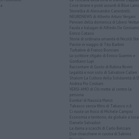
na
Cose strane e posti assurdi di Blue Lam
Storielba di Alessandro Canestrelli
NEURONEWS di Alberto Arturo Vergani
Pensieri della domenica di Libero Ventur
Fauda e balagan di Alfredo De Girolam
Enrico Catassi
Storie di ordinaria umanità di Nicolò Ste
Parole in viaggio di Tito Barbini
Turbative di Franco Bonciani
Lo scrittore sfigato di Enrico Guerrini e
Gordiano Lupi
Raccontare di Gusto di Rubina Rovini
Legalità e non solo di Salvatore Calleri
Shalom La Cultura della Solidarietà di 
Andrea Pio Cristiani
VERSI-AMO di Chi mette al centro la
persona
Eureka! di Nausica Manzi
Tabasco senza filtro di Tabasco n.6
Ci vuole un fisico di Michele Campisi
Economia e territorio, da globale a loca
Daniele Salvadori
La dama a scacchi di Carlo Belciani
Due chiacchiere in cucina di Sabrina