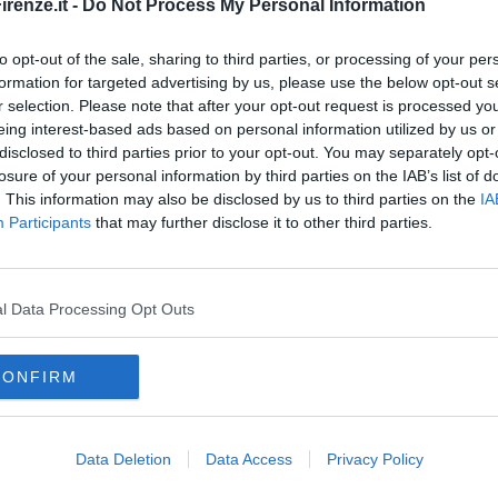
renze.it -
Do Not Process My Personal Information
to opt-out of the sale, sharing to third parties, or processing of your per
formation for targeted advertising by us, please use the below opt-out s
r selection. Please note that after your opt-out request is processed y
eing interest-based ads based on personal information utilized by us or
disclosed to third parties prior to your opt-out. You may separately opt-
 trovare tutti i tipi di trattamenti: creme, maschere, gel, cerotti,
losure of your personal information by third parties on the IAB’s list of
t/brand/24451/
. This information may also be disclosed by us to third parties on the
IA
ta
Participants
that may further disclose it to other third parties.
i molto lentamente, quindi il corpo non richiederà energia per
a rapida digestione, provochiamo aumenti dei livelli di insulina,
rasso.
l Data Processing Opt Outs
e ore di lavoro in palestra o esercizio aerobico per sudare. Questo
 (nuoto,
yoga
, fitness), anche camminare, aiuta a disperdere un
CONFIRM
 che l'effetto maggiore è dato dalle classi a intervalli, quando i
sonno porta ad un aumento di peso. Durante il riposo notturno,
Data Deletion
Data Access
Privacy Policy
tere i grassi.