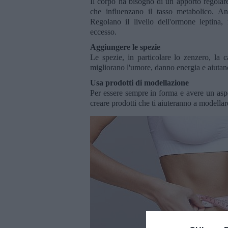
Il corpo ha bisogno di un apporto regolare
che influenzano il tasso metabolico. An
Regolano il livello dell'ormone leptina,
eccesso.
Aggiungere le spezie
Le spezie, in particolare lo zenzero, la c
migliorano l'umore, danno energia e aiutan
Usa prodotti di modellazione
Per essere sempre in forma e avere un asp
creare prodotti che ti aiuteranno a modellare