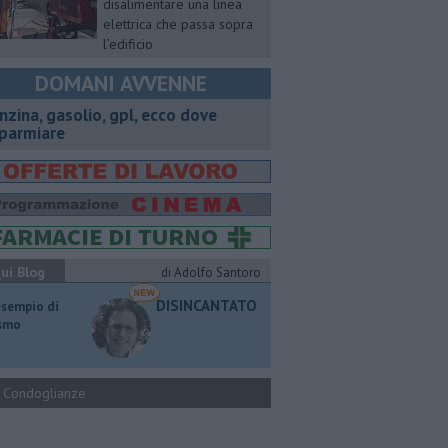
disalimentare una linea
elettrica che passa sopra
l’edificio
DOMANI AVVENNE
enzina, gasolio, gpl, ecco dove
sparmiare
ui Blog
di Adolfo Santoro
DISINCANTATO
esempio di
ismo
Condoglianze