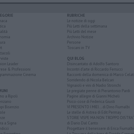
EGORIE
RUBRICHE
naca
Le notizie di oggi
tica
Più Letti della settimana
alità
Più Letti del mese
nomia
Archivio Notizie
ura
Persone
rt
Toscani in TV
tacoli
rviste
QUI BLOG
nion Leader
Disincantato di Adolfo Santoro
rese & Professioni
Incontri d'arte di Riccardo Ferrucci
grammazione Cinema
Racconti della domenica di Marco Celat
Sorridendo di Nicola Belcari
Vignaioli e vini di Nadio Stronchi
MUNI
Le pregiate penne di Pierantonio Pardi
o a Ripoli
Pagine allegre di Gianni Micheli
enzano
Psico-cose di Federica Giusti
pi Bisenzio
VI PRESENTO I MIEI... di Dino Fiumalbi
ole
Le stelle di Astrea di Edit Permay
nze
STORIE VISPE MA NON TROPPO DISTR
ra a Signa
di Dario Dal Canto
dicci
Progettare il benessere di Erica Fiumalbi
o Fiorentino
La Toscana della birra di Davide Cappan