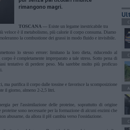
rimangono magri.
Ult
C
TOSCANA —
Esiste un legame inestricabile tra
più veloce è il metabolismo, più calorie il corpo consuma. Diamo
moleranno la combustione dei grassi in modo fluido e invisibile.
mettono lo stesso errore: limitano la loro dieta, riducendo al
C
l corpo è completamente impreparato a tale stress. Sotto pena di
asi tentativo di perdere peso. Ma sarebbe molto più proficuo
i.
i, ma purifica il corpo dalle tossine e favorisce la scomposizione
A
te il giorno, almeno 2-2,5 litri.
rgia per l'assimilazione delle proteine, soprattutto di origine
le proteine sono necessarie per la formazione di alcuni enzimi che
non abusarne, da allora il pH cambia verso l'ossidazione.
C