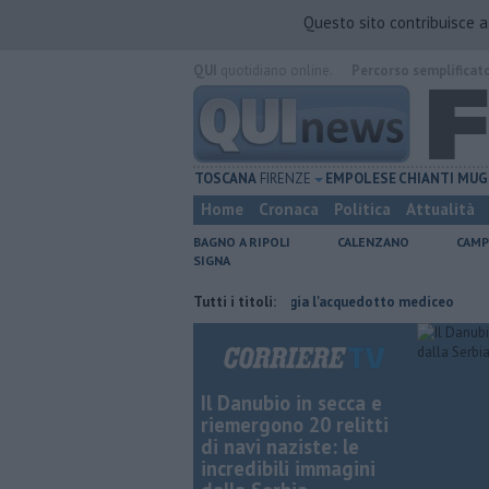
Questo sito contribuisce 
QUI
quotidiano online.
Percorso semplificat
TOSCANA
FIRENZE
EMPOLESE
CHIANTI
MUG
Home
Cronaca
Politica
Attualità
BAGNO A RIPOLI
CALENZANO
CAMP
SIGNA
ro
Per captare l'acqua danneggia l'acquedotto mediceo
Tutti i titoli:
​Benzina, g
Il Danubio in secca e
riemergono 20 relitti
di navi naziste: le
incredibili immagini