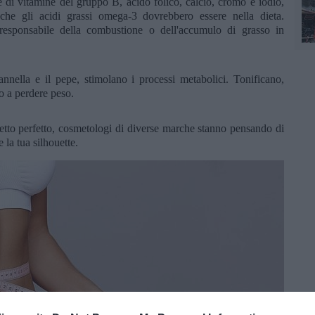
 di vitamine del gruppo B, acido folico, calcio, cromo e iodio,
che gli acidi grassi omega-3 dovrebbero essere nella dieta.
 responsabile della combustione o dell'accumulo di grasso in
annella e il pepe, stimolano i processi metabolici. Tonificano,
o a perdere peso.
etto perfetto, cosmetologi di diverse marche stanno pensando di
 la tua silhouette.