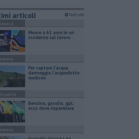
imi articoli
Vedi tutti
ronaca
Muore a 61 anni in un
incidente sul lavoro
ronaca
Per captare l'acqua
danneggia l'acquedotto
mediceo
ttualità
​Benzina, gasolio, gpl,
ecco dove risparmiare
ronaca
Incendio devasta un