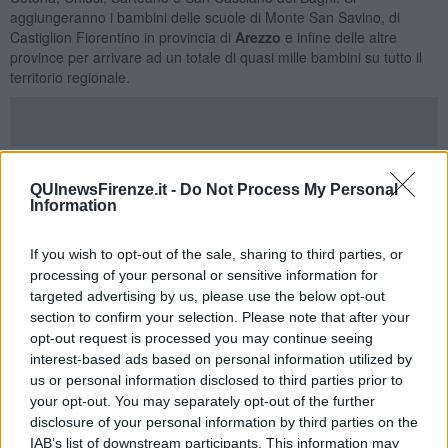
aggiungeranno i bambini delle scuole di Monte San Savino, di
Castiglion Fiorentino in provincia di
Arezzo
e infine delle altre
province per arrivare ad un totale di quasi mille bambini su tutto il
territorio regionale.
L'iniziativa è stata presentata in consiglio regionale dal presidente
della Commissione sanità
Stefano Scaramelli
. "L'iniziativa è
QUInewsFirenze.it -
Do Not Process My Personal
lodevole - ha detto Scaramelli - Già dalla prossima legge sanitaria
Information
vogliamo capovolgere l'impianto normativo, i bambini dovranno
avere il massimo delle attenzioni e delle risorse. La sfida è quella di
If you wish to opt-out of the sale, sharing to third parties, or
spostare l'1% delle risorse che spendiamo per il fine vita
(l'80%
processing of your personal or sensitive information for
delle risorse del bilancio regionale è destinato agli ultimi due anni di
targeted advertising by us, please use the below opt-out
vita)
sulle cure per i più piccoli
".
section to confirm your selection. Please note that after your
Lawrence Faulkner
, coordinatore scientifico di Cure2Children ha
opt-out request is processed you may continue seeing
ricordato l’appuntamento del prossimo aprile 2016 a Firenze dove
interest-based ads based on personal information utilized by
si incontreranno professionisti e studiosi del settore da tutto il
us or personal information disclosed to third parties prior to
mondo. “ Dobbiamo esplorare cosa può essere fatto – ha detto
your opt-out. You may separately opt-out of the further
Faulkner - per massimizzare la cura di questi pazienti e
disclosure of your personal information by third parties on the
promuovere progetti che aiutino a curare questa malattia”.
IAB’s list of downstream participants. This information may