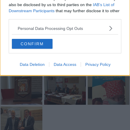
also be disclosed by us to third parties on the
IAB’s List of
Downstream Participants
that may further disclose it to other
third parties.
Personal Data Processing Opt Outs
Se vuoi leggere le notizie principali della Toscana iscriviti alla
Newsletter QUInews - ToscanaMedia.
Arriva gratis tutti i giorni
CONFIRM
alle 20:00 direttamente nella tua casella di posta.
Basta cliccare
QUI
Data Deletion
Data Access
Privacy Policy
Fotogallery