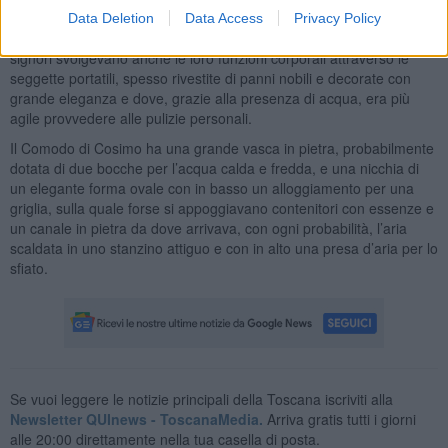
sistema idraulico in grado di scaldare l’acqua e creare vapore.
Data Deletion
Data Access
Privacy Policy
Un luogo solitamente defilato e ritirato dove con ogni probabilità i
signori svolgevano anche le loro funzioni corporali attraverso le
seggette portatili, spesso rivestite di panni nobili e decorate con
grande eleganza e dove, grazie alla presenza di acqua, era più
agile provvedere alle pulizie personali.
Il Comodo di Cosimo ha una grande vasca in pietra, probabilmente
dotata di due bocche per l’acqua calda e fredda, e una nicchia di
un elegante forma ovale con in basso un alloggiamento per una
griglia, sulla quale forse si appoggiavano contenitori con essenze e
un canale in pietra da dove arrivava, con ogni probabilità, l’aria
scaldata in uno stanzino attiguo e con in alto una presa d’aria per lo
sfiato.
Se vuoi leggere le notizie principali della Toscana iscriviti alla
Newsletter QUInews - ToscanaMedia.
Arriva gratis tutti i giorni
alle 20:00 direttamente nella tua casella di posta.