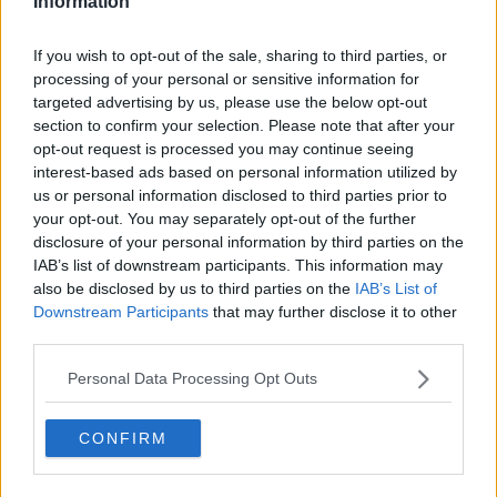
Information
Il restauro è inserito nel programma FLIC “Florence I Care” con il
If you wish to opt-out of the sale, sharing to third parties, or
quale il Comune di Firenze offre a coloro che vogliono diventare
processing of your personal or sensitive information for
suoi partner l’opportunità di “prendersi cura” della città. I lavori di
targeted advertising by us, please use the below opt-out
restauro, progettati e diretti a cura del
Servizio Belle Arti del
section to confirm your selection. Please note that after your
Comune di Firenze
, saranno realizzati dagli esperti restauratori
opt-out request is processed you may continue seeing
della fiorentina Dini Restauri. La conclusione dei lavori è prevista
per novembre 2017.
interest-based ads based on personal information utilized by
us or personal information disclosed to third parties prior to
L’ambiente, situato vicino alla Sala dei Duecento sotto la scala
your opt-out. You may separately opt-out of the further
piana che collegava il quartiere di Cosimo con quello della
disclosure of your personal information by third parties on the
duchessa Eleonora, è stato interamente decorato da Marco da
IAB’s list of downstream participants. This information may
Faenza con grottesche e stucchi già utilizzati nelle altre sale e con
also be disclosed by us to third parties on the
IAB’s List of
scene prese dalla storia di Eros e Psiche di Apuleio, storie che gli
Downstream Participants
that may further disclose it to other
studiosi vogliono far risalire al matrimonio di Francesco I de Medici,
third parties.
figlio di Cosimo, e Giovanna d’Austria avvenuto nel dicembre del
1565.
Personal Data Processing Opt Outs
Il Comodo ha tutte le caratteristiche della stufa rinascimentale. Le
stufe o stanze-stufe erano ambienti di gran moda nel Rinascimento
e ogni palazzo importante era dotato di questo ambiente, che oggi
CONFIRM
definiremmo un luogo legato al benessere privato con una vera e
propria sauna dove oltre alla vasca da bagno fissa vi era un