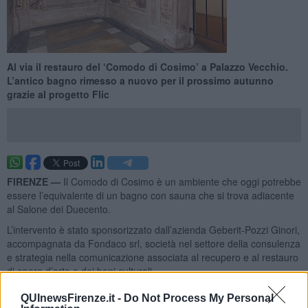
​Al via il restauro del ‘Comodo di Cosimo’ a Palazzo Vecchio.
L’antico bagno rimesso a nuovo per il prossimo autunno
grazie al progetto Flic
FIRENZE —
Il Comodo di Cosimo è un ambiente che oggi potrebbe
essere l’equivalente di un bagno con sauna che si trova adiacente
al Salone dei Duecento.
L’intervento è stato sponsorizzato dall’azienda Geberit-Pozzi Ginori,
accompagnata da Fondaco srl, società nel settore della consulenza
e strategia nella comunicazione associata al recupero e al restauro
di opere d’arte e dei beni culturali.
QUInewsFirenze.it -
Do Not Process My Personal