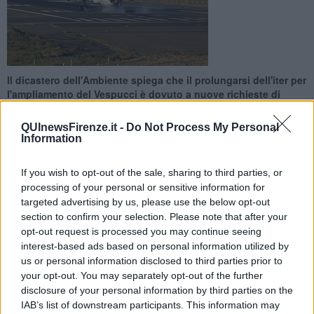
Il dicastero dell'Ambiente spiega che il prolungarsi dell'iter per
l'ampliamento del Vespucci è dovuto a nuove richieste di
verifica di Enac
QUInewsFirenze.it -
Do Not Process My Personal
Information
If you wish to opt-out of the sale, sharing to third parties, or
processing of your personal or sensitive information for
FIRENZE —
Da Roma si batte un colpo sulla vicenda
targeted advertising by us, please use the below opt-out
dell'
ampliamento dello scalo fiorentino
che, da quando a
section to confirm your selection. Please note that after your
dicembre è arrivato il parere favorevole della commissione
opt-out request is processed you may continue seeing
ministeriale sulla procedura di Via al masterplan, era rimasta nel
interest-based ads based on personal information utilized by
silenzio. Il prolungarsi dell'iter di valutazione d'impatto ambientale,
us or personal information disclosed to third parties prior to
spiega il ministero dell'Ambiente, "è dovuto ad attività tecniche di
your opt-out. You may separately opt-out of the further
verifica aggiuntive
poste in essere sulla base di una richiesta
disclosure of your personal information by third parties on the
pervenuta dall'Ente nazionale per l'Aviazione Civile".
IAB’s list of downstream participants. This information may