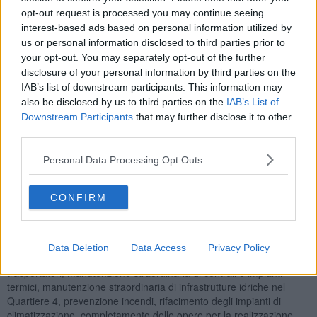
elettorale Cappelle del Commiato, all’Istituto dei ciechi, al nuovo
opt-out request is processed you may continue seeing
archivio di via Luca Giordano e numerosi altri immobili.
interest-based ads based on personal information utilized by
us or personal information disclosed to third parties prior to
your opt-out. You may separately opt-out of the further
disclosure of your personal information by third parties on the
L'assessore ai Lavori pubblici Alessia Bettini ha spiegato “Gli
IAB’s list of downstream participants. This information may
immobili comunali saranno protagonisti di una transizione verso
also be disclosed by us to third parties on the
IAB’s List of
l’efficienza e l’impatto zero una grande stagione di interventi di
Downstream Participants
that may further disclose it to other
ammodernamento, manutenzione straordinaria, messa in sicurezza
third parties.
non solo per gli edifici monumentali ma anche per quelli di servizio
come magazzini, depositi e sedi comunali. Un volano per la città a
Personal Data Processing Opt Outs
livello di economia sostenibile, evoluzione degli edifici e del sistema
energetico e di spinta al cambiamento anche nelle abitudini e nei
consumi”.
CONFIRM
La fase di ammodernamento comprende interventi di restauro di
coperture e facciate, messa in sicurezza ed efficientamento
energetico, completamento della bonifica dell’amianto,
Data Deletion
Data Access
Privacy Policy
realizzazione e adeguamento di impianti elettromeccanici
trasportatori, manutenzione straordinaria di centrali e impianti
termici, manutenzione straordinaria di infrastrutture idriche nel
Quartiere 4, prevenzione incendi, rifacimento degli impianti di
climatizzazione, completamento delle opere per la realizzazione