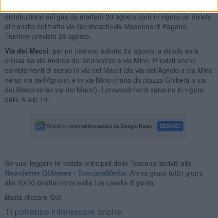
Via del Perugino
: per lavori relativi a un nuovo allaccio alla rete di
distribuzione del gas da martedì 20 agosto sarà in vigore un divieto
di transito nel tratto via Gentileschi-via Madonna di Pagano.
Termine previsto 26 agosto.
Via dei Macci
: per un trasloco sabato 24 agosto la strada sarà
chiusa da via Andrea del Verrocchio a via Mino. Previsti anche
cambiamenti di senso in via dei Macci (da via dell’Agnolo a via Mino
verso via dell’Agnolo) e in via Mino (tratto da piazza Ghiberti a via
dei Macci verso via dei Macci). I provvedimenti saranno in vigore
dalle 6 alle 14.
Se vuoi leggere le notizie principali della Toscana iscriviti alla
Newsletter QUInews - ToscanaMedia.
Arriva gratis tutti i giorni
alle 20:00 direttamente nella tua casella di posta.
Basta cliccare
QUI
Ti potrebbe interessare anche: