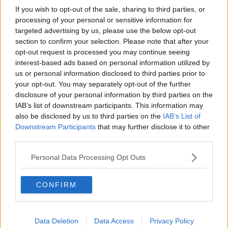
all’illuminazione pubblica. Fino al 31 agosto il tratto da Costa
If you wish to opt-out of the sale, sharing to third parties, or
Scarupuccia a piazza Santa Maria Soprarno sarà chiuso. Divieto di
processing of your personal or sensitive information for
transito anche in via del Canneto da Costa dei Magnoli a Costa
targeted advertising by us, please use the below opt-out
Scarpuccia.
section to confirm your selection. Please note that after your
Borgo San Lorenzo
: inizieranno lunedì 19 agosto i lavori relativi
opt-out request is processed you may continue seeing
alla posa di fibre ottiche con l’istituzione di un divieto di transito nel
interest-based ads based on personal information utilized by
tratto compreso fra i numeri civici 9 e 5. Termine previsto 23
us or personal information disclosed to third parties prior to
agosto.
your opt-out. You may separately opt-out of the further
Via Sestese
: anche in questo caso si tratta di posa di cavi in fibra
disclosure of your personal information by third parties on the
ottica. Da lunedì 19 agosto nel tratto tra via Crocetta e via Collodi
IAB’s list of downstream participants. This information may
sarà chiusa la corsia preferenziale. L’intervento si concluderà il 30
also be disclosed by us to third parties on the
IAB’s List of
agosto.
Downstream Participants
that may further disclose it to other
third parties.
Via dei Pepi
: per lavori edili lunedì 19 agosto in orario 7.30-19.30
sarà chiuso il tratto da via dei Pilastri a via di Mezzo.
Personal Data Processing Opt Outs
Via Arte della Lana
: lunedì 19 agosto è in programma un trasloco.
Dalle 7.30 alle 12 previsti divieti di transito nel tratto via dei
Lamberti-via Porta Rossa.
CONFIRM
Via Lambertesca
: sempre lunedì 19 agosto e sempre per trasloco
dalle 14 alle 18 sarà chiuso il tratto compreso fra via dei Georgofili
e via Por Santa Maria.
Data Deletion
Data Access
Privacy Policy