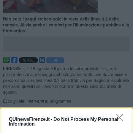
Non solo i saggi archeologici in vista della linea 3.2 della
tramvia. Al via anche i cantieri per l'illuminazione pubblica e la
fibra ottica
FIRENZE —
Il 19 agosto è il giorno in cui è previsto l'inizio, in
piazza Beccaria, dei saggi archeologici nel tratto che dovrà essere
percorso dalla nuova linea 3.2 della tramvia per Bagno a Ripoli. Ma
non sono questi i soli lavori in ponte in questa seconda metà di
agosto.
Ecco gli altri interventi in programma.
QUInewsFirenze.it -
Do Not Process My Personal
Information
Costa dei Magnoli
: inizieranno lunedì 19 agosto i lavori relativi