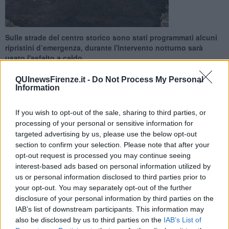
Sulle strade del centro storico sono stati programmati alcuni
ripristini d’emergenza, durante l'intervento notturno sarà
usato l'asfalto a caldo
QUInewsFirenze.it -
Do Not Process My Personal
Information
If you wish to opt-out of the sale, sharing to third parties, or
FIRENZE —
La direzione Mobilità del Comune di Firenze ha reso
processing of your personal or sensitive information for
noto che da questa sera è in programma una serie di ripristini
targeted advertising by us, please use the below opt-out
puntuali della pavimentazione stradale in Borgo Ognissanti e via
section to confirm your selection. Please note that after your
della Vigna Nuova. Si tratta di interventi effettuati con asfalto a
opt-out request is processed you may continue seeing
caldo dal Global Service con chiusure a tratti delle strade
interest-based ads based on personal information utilized by
interessate in orario dalle 21 alle 5 e 30.
us or personal information disclosed to third parties prior to
your opt-out. You may separately opt-out of the further
Si parte stasera in Borgo Ognissanti nel tratto piazza Ognissanti-via
disclosure of your personal information by third parties on the
Il Prato; previsti anche divieti di sosta e di transito in via Melegnano
e via Maso Finiguerra e sensi unici in piazza Ognissanti (da Borgo
IAB’s list of downstream participants. This information may
Ognissanti a lungarno Vespucci verso quest’ultimo) e in via
also be disclosed by us to third parties on the
IAB’s List of