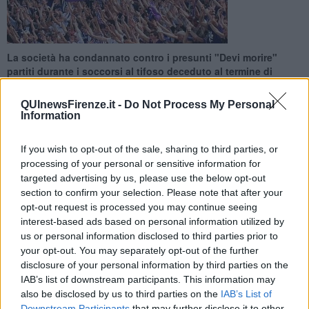
La società ha condannato contro i presunti "Devi morire"
partiti durante i soccorsi al tifoso deceduto al termine di
Cagliari-Fiorentina
QUInewsFirenze.it -
Do Not Process My Personal
Information
If you wish to opt-out of the sale, sharing to third parties, or
processing of your personal or sensitive information for
FIRENZE —
La Fiorentina ha espresso il proprio
cordoglio
per la
targeted advertising by us, please use the below opt-out
morte di Daniele Atzori, 45 anni, deceduto al termine della partita
section to confirm your selection. Please note that after your
vinta in casa dal Cagliari e ha condannato i presunti cori partiti
opt-out request is processed you may continue seeing
contro di lui dagli spalti dei viola. Secondo quanto denunciato da
interest-based ads based on personal information utilized by
alcuni sostenitori della squadra di casa, infatti, sarebbero stati
us or personal information disclosed to third parties prior to
intonati dei "Devi morire" contro l'uomo che si era accasciato per un
your opt-out. You may separately opt-out of the further
malore.
disclosure of your personal information by third parties on the
"La Fiorentina - si legge nella nota della società viola - è vicina ai
IAB’s list of downstream participants. This information may
famigliari e a tutti i tifosi cagliaritani per la tragica scomparsa di
also be disclosed by us to third parties on the
IAB’s List of
Daniele Atzori, avvenuta ieri al termine della partita contro il
Downstream Participants
that may further disclose it to other