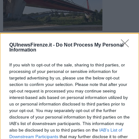
Gli agenti della polizia hanno intercettato uno scambio di
sostanza stupefacente lungo la sponda dell'Arno sul versante
QUInewsFirenze.it -
Do Not Process My Personal
del parco delle Cascine
Information
If you wish to opt-out of the sale, sharing to third parties, or
processing of your personal or sensitive information for
targeted advertising by us, please use the below opt-out
section to confirm your selection. Please note that after your
FIRENZE —
Durante i servizi di contrasto allo spaccio nel parco
opt-out request is processed you may continue seeing
delle Cascine, i poliziotti hanno notato sulla passerella del Ponte
interest-based ads based on personal information utilized by
all’Indiano un marocchino di 35 anni in bicicletta, già noto per reati
us or personal information disclosed to third parties prior to
di spaccio.
your opt-out. You may separately opt-out of the further
Lo straniero si è diretto verso una strada sterrata dove ad
disclosure of your personal information by third parties on the
attenderlo c’era un uomo alla guida di un furgone al quale ha
IAB’s list of downstream participants. This information may
consegnato un involucro in cambio di contanti. I due sono stati
also be disclosed by us to third parties on the
IAB’s List of
fermati e controllati dagli agenti che hanno trovato nei bermuda del
Downstream Participants
that may further disclose it to other