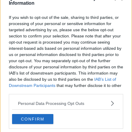
Information
If you wish to opt-out of the sale, sharing to third parties, or
processing of your personal or sensitive information for
Divieto di sosta permanente
in via Antonio Magliabechi; corso dei
targeted advertising by us, please use the below opt-out
Tintori; borgo Santa Croce; via dei Benci; borgo dei Greci, nel tratto
section to confirm your selection. Please note that after your
compreso tra via dei Bentaccordi e piazza Santa Croce; via
dell’Anguillara, nel tratto compreso tra via dei Bentaccordi e piazza
opt-out request is processed you may continue seeing
Santa Croce; via Torta, nel tratto compreso tra via Isola delle
interest-based ads based on personal information utilized by
Stinche e piazza Santa Croce; via Giuseppe Verdi, nel tratto
us or personal information disclosed to third parties prior to
compreso tra piazza Santa Croce e via dei Lavatoi; via Giovanni Da
your opt-out. You may separately opt-out of the further
Verrazzano; via dei Pepi, nel tratto compreso tra via Ghibellina e
disclosure of your personal information by third parties on the
piazza Santa Croce; largo Piero Bargellini; via dei Lavatoi.
IAB’s list of downstream participants. This information may
also be disclosed by us to third parties on the
IAB’s List of
Sempre domani, dalle 15 alle 20,
divieto di transito a tutti i
Downstream Participants
that may further disclose it to other
veicoli
in via Antonio Magliabechi, nel tratto compreso tra borgo
third parties.
Santa Croce e corso dei Tintori; borgo Santa Croce; via dei Benci;
borgo dei Greci, nel tratto compreso tra via dei Bentaccordi e
Personal Data Processing Opt Outs
piazza Santa Croce; via dell’Anguillara, nel tratto compreso tra via
dei Bentaccordi e piazza Santa Croce; via Torta, nel tratto
compreso tra via Isola delle Stinche e piazza Santa Croce; via
CONFIRM
Giuseppe Verdi, nel tratto compreso tra piazza Santa Croce e via
dei Lavatoi; via Giovanni Da Verrazzano nel tratto compreso tra via