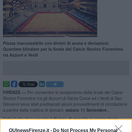
Piazza inaccessibile con divieti di sosta e deviazioni.
Quartiere blindato per la finale del Calcio Storico Fiorentino
tra Azzurri e Verdi
FIRENZE —
Per consentire lo svolgimento della finale del Calcio
Storico Fiorentino tra gli Azzurri di Santa Croce ed i Verdi di San
Giovanni sono stati predisposti alcuni provvedimenti di circolazione
a partire dalla mattina di domani,
sabato 11 Settembre
..
Dalle 9 alle 20 è previsto il
divieto di transito
in piazza Santa
Croce e via Magliabechi nel tratto piazza Santa Croce - Borgo
Santa Croce.
QUInewsFirenze.it -
Do Not Process My Personal