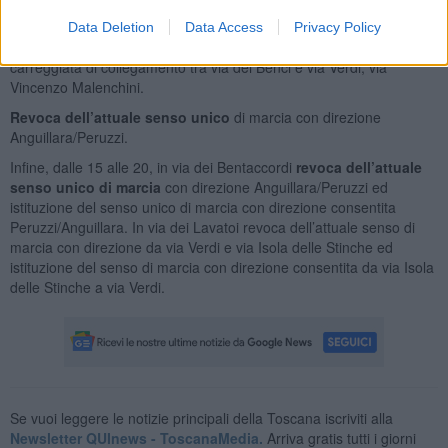
del Fico e piazza Santa Croce; via dei Pepi, nel tratto compreso tra
via del Fico e piazza Santa Croce; largo Piero Bargellini, nel tratto
Data Deletion
Data Access
Privacy Policy
compreso tra piazza Santa Croce e via delle Pinzochere; la
carreggiata di collegamento tra via dei Benci e via Verdi; via
Vincenzo Malenchini.
Revoca dell’attuale senso unico
di marcia con direzione
Anguillara/Peruzzi.
Infine, dalle 15 alle 20, in via dei Bentaccordi
revoca dell’attuale
senso unico di marcia
con direzione Anguillara/Peruzzi ed
istituzione del senso unico di marcia con direzione consentita
Peruzzi/Anguillara. In via dei Lavatoi revoca dell’attuale senso di
marcia con direzione da via Verdi e via Isola delle Stinche ed
istituzione del senso di marcia con direzione consentita da via Isola
delle Stinche a via Verdi.
Se vuoi leggere le notizie principali della Toscana iscriviti alla
Newsletter QUInews - ToscanaMedia.
Arriva gratis tutti i giorni