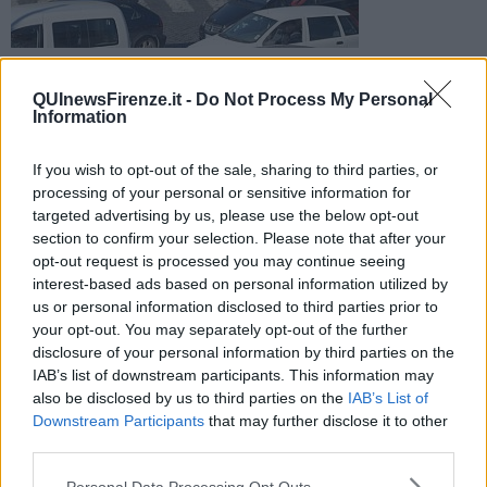
Vertice tra gli assessori alla mobilità di Firenze e Scandicci per
rendere più fluida la viabilità tra il viadotto e Ponte a Greve
QUInewsFirenze.it -
Do Not Process My Personal
Information
If you wish to opt-out of the sale, sharing to third parties, or
processing of your personal or sensitive information for
targeted advertising by us, please use the below opt-out
FIRENZE —
Nello specifico, la riunione tra i rappresentanti
section to confirm your selection. Please note that after your
istituzionali dei due Comuni, Firenze e Scandicci, si è concentrata
opt-out request is processed you may continue seeing
sui percorsi di collegamento tra il
Galluzzo
e il
Viadotto
interest-based ads based on personal information utilized by
dell’Indiano
, con i passaggi nel territorio di Scandicci attraverso i
us or personal information disclosed to third parties prior to
quartieri di San Giusto e Le Bagnese e lungo le direttrici Ponte a
your opt-out. You may separately opt-out of the further
Greve, Pisana e via Baccio da Montelupo. Palazzo Vecchio si è
disclosure of your personal information by third parties on the
impegnato ad affidare l’incarico per studiare soluzioni che rendano
IAB’s list of downstream participants. This information may
il traffico più sostenibile.
also be disclosed by us to third parties on the
IAB’s List of
Quello preso in considerazione è l’ultimo tratto di viabilità ancora
Downstream Participants
that may further disclose it to other
senza una ipotesi risolutiva lungo il percorso Galluzzo-Indiano dopo
third parties.
la realizzazione delle rotatorie di via Minervini e via Bugiardini.
Personal Data Processing Opt Outs