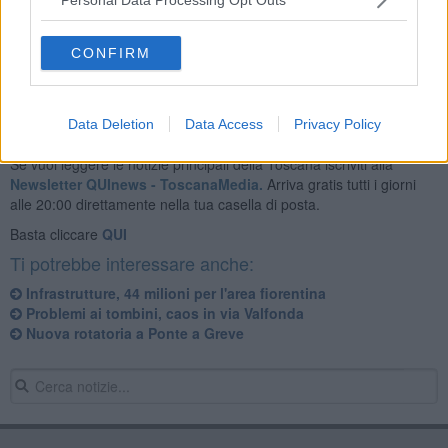
CONFIRM
Data Deletion
Data Access
Privacy Policy
Se vuoi leggere le notizie principali della Toscana iscriviti alla
Newsletter QUInews - ToscanaMedia.
Arriva gratis tutti i giorni
alle 20:00 direttamente nella tua casella di posta.
Basta cliccare
QUI
Ti potrebbe interessare anche:
Infrastrutture, 44 milioni per l'area fiorentina
Problemi ai tombini, caos in via Valfonda
Nuova rotatoria a Ponte a Greve