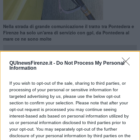
Nella strada di grande comunicazione il tratto tra Pontedera e
Firenze ha solo un'area di servizio con gpl, da Pontedera al
mare ce ne sono molte
QUInewsFirenze.it -
Do Not Process My Personal
Information
FIRENZE —
"
Ok non metto gpl a questo, lo metto al prossimo
If you wish to opt-out of the sale, sharing to third parties, or
distributore
" è il pensiero che negli ultimi anni avranno fatto molti
processing of your personal or sensitive information for
automobilisti che superano l'area di servizio tra Ponsacco e
targeted advertising by us, please use the below opt-out
Pontedera in direzione Firenze.
section to confirm your selection. Please note that after your
Purtroppo per loro però da Pontedera a Firenze non ci sono
opt-out request is processed you may continue seeing
distributori che erogano gpl
, mentre da Firenze a Pontedera c'è
interest-based ads based on personal information utilized by
un solo punto in cui si può mettere il gas, nell'area di servizio tra
us or personal information disclosed to third parties prior to
Lastra a Signa e Ginestra Fiorentina. Il gpl era in vendita anche
your opt-out. You may separately opt-out of the further
nella stazione di servizio di San Miniato (direzione mare) che è
disclosure of your personal information by third parties on the
chiusa da diverso tempo.