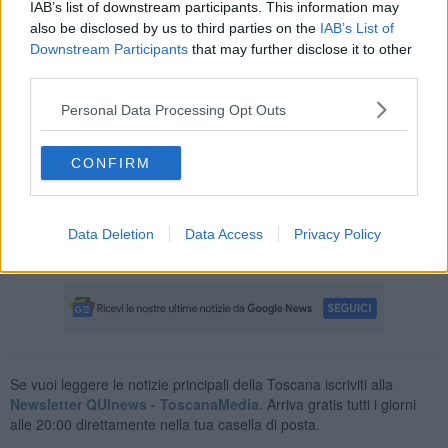
IAB’s list of downstream participants. This information may
also be disclosed by us to third parties on the
IAB’s List of
Downstream Participants
that may further disclose it to other
third parties.
Invece
, nel tratto che va da Pontedera a Pisa e da Pontedera a
Livorno, ci sono
diverse aree
di servizio che
hanno anche il gpl,
Personal Data Processing Opt Outs
sia in direzione mare che in quella opposta.
La Fipili è lunga poco meno di cento chilometri
ed è stata
CONFIRM
completata a metà degli anni 90 con il tratto che porta fino a
Livorno. Il primissimo tratto, inaugurato nel 1970, è quello tra
Montelupo ed Empoli. Il tratto Firenze Pisa venne completato prima
dei mondiali del 1990 per favorire il traffico tra l'aeroporto pisano e
Data Deletion
Data Access
Privacy Policy
lo stadio Franchi, sede ospitante di alcune partite.
Se vuoi leggere le notizie principali della Toscana iscriviti alla
Newsletter QUInews - ToscanaMedia.
Arriva gratis tutti i giorni
alle 20:00 direttamente nella tua casella di posta.