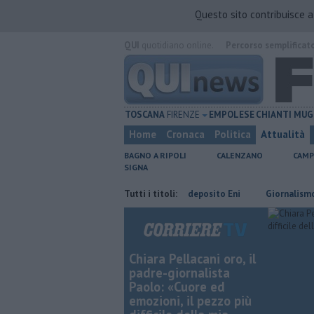
Questo sito contribuisce 
QUI
quotidiano online.
Percorso semplificat
TOSCANA
FIRENZE
EMPOLESE
CHIANTI
MUG
Home
Cronaca
Politica
Attualità
BAGNO A RIPOLI
CALENZANO
CAMP
SIGNA
Hub delle energie rinnovabili nell'ex deposito Eni
Tutti i titoli:
Giornalismo in lutt
Chiara Pellacani oro, il
padre-giornalista
Paolo: «Cuore ed
emozioni, il pezzo più