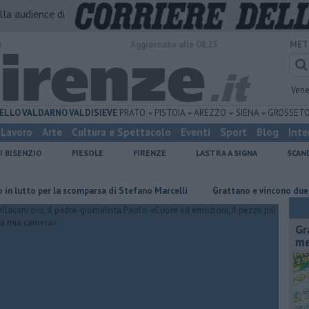
alla audience di
o
Aggiornato alle 08:25
MET
Vene
ELLO
VALDARNO
VALDISIEVE
PRATO
PISTOIA
AREZZO
SIENA
GROSSET
Lavoro
Arte
Cultura e Spettacolo
Eventi
Sport
Blog
Inte
I BISENZIO
FIESOLE
FIRENZE
LASTRA A SIGNA
SCAN
o per la scomparsa di Stefano Marcelli
Grattano e vincono due milioni
Gr
me