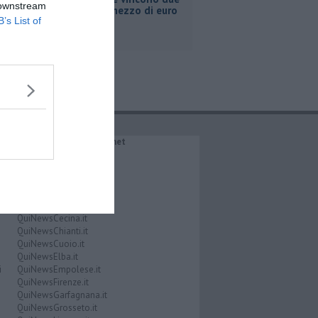
 downstream
milioni e mezzo di euro
B’s List of
IL NETWORK QuiNews.net
QuiNewsAbetone.it
QuiNewsAmiata.it
QuiNewsAnimali.it
QuiNewsArezzo.it
QuiNewsCasentino.it
QuiNewsCecina.it
QuiNewsChianti.it
QuiNewsCuoio.it
QuiNewsElba.it
i
QuiNewsEmpolese.it
QuiNewsFirenze.it
QuiNewsGarfagnana.it
QuiNewsGrosseto.it