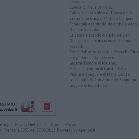
persona
Eureka! di Nausica Manzi
Tabasco senza filtro di Tabasco n.6
Ci vuole un fisico di Michele Campisi
Economia e territorio, da globale a loca
Daniele Salvadori
La dama a scacchi di Carlo Belciani
Due chiacchiere in cucina di Sabrina
Rossello
Storie dell'altro secolo di Marcella Bito
Easy ridere di Dario Greco
Legami d'amore di Malena ...
Musica e dintorni di Fausto Pirìto
Parole milonguere di Maria Caruso
Lo sguardo di Don Armando Zappolini
Leggere di Roberto Cerri
rivacy
|
Privacy Nielsen
|
Durc
|
Provider
di Firenze n. 5935 del 27.09.2013. Powered by
Aperion.it