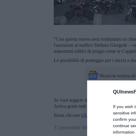
“Con questa nuova area restituiamo ai citta
l'assessore al traffico Stefano Giorgetti – 
importanti edifici di pregio come le Cappel
Le possibilità di posteggio per i mezzi a du
QUInewsFi
Se vuoi leggere le notizie principali della T
Arriva gratis tutti i giorni alle 20:00 dirett
If you wish 
sensitive in
Basta cliccare
QUI
confirm you
continue se
Ti potrebbe interessare anche:
information 