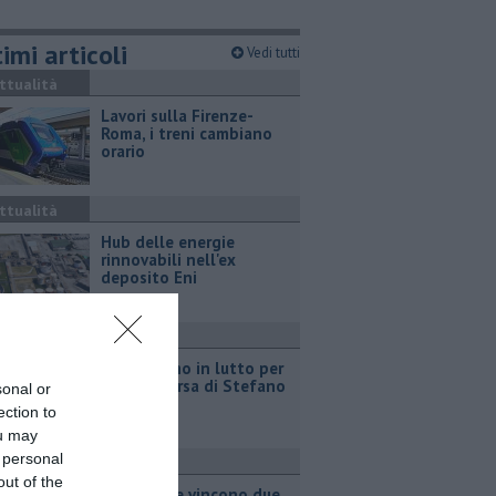
imi articoli
Vedi tutti
ttualità
Lavori sulla Firenze-
Roma, i treni cambiano
orario
ttualità
Hub delle energie
rinnovabili nell'ex
deposito Eni
ttualità
Giornalismo in lutto per
la scomparsa di Stefano
sonal or
Marcelli
ection to
ou may
 personal
ttualità
out of the
Grattano e vincono due