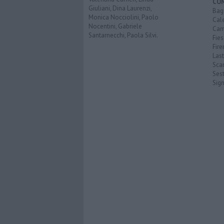
CO
Giuliani, Dina Laurenzi,
Bagn
Monica Nocciolini, Paolo
Cal
Nocentini, Gabriele
Cam
Santarnecchi, Paola Silvi.
Fies
Fire
Last
Scan
Sest
Sig