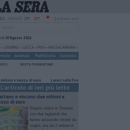
25°
37°
EO:
FIRENZE
QuiNews.net
rdì
07 Agosto 2026
O
LIVORNO
LUCCA
PISA
MASSA CARRARA
rviste
Animali
Pubblicità
Contatti
DICCI
SESTO FIORENTINO
 e mezzo di euro
Lavori sulla Firenze-Roma, i treni cambiano orario
L'articolo di ieri più letto
attano e vincono due milioni e
zzo di euro
Doppio colpo in Toscana
con due tagliandi che
hanno assicurato vincite da
sogno, una da 2 milioni e