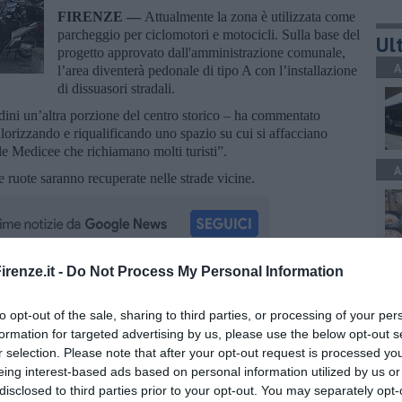
FIRENZE —
Attualmente la zona è utilizzata come
parcheggio per ciclomotori e motocicli. Sulla base del
Ult
progetto approvato dall'amministrazione comunale,
A
l’area diventerà pedonale di tipo A con l’installazione
di dissuasori stradali.
dini un’altra porzione del centro storico – ha commentato
valorizzando e riqualificando uno spazio su cui si affacciano
le Medicee che richiamano molti turisti”.
A
e ruote saranno recuperate nelle strade vicine.
renze.it -
Do Not Process My Personal Information
A
oscana iscriviti alla
Newsletter QUInews - ToscanaMedia.
amente nella tua casella di posta.
to opt-out of the sale, sharing to third parties, or processing of your per
formation for targeted advertising by us, please use the below opt-out s
r selection. Please note that after your opt-out request is processed y
eing interest-based ads based on personal information utilized by us or
A
disclosed to third parties prior to your opt-out. You may separately opt-