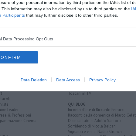
losure of your personal information by third parties on the IAB’s list of
lità
. This information may also be disclosed by us to third parties on the
IA
po
Participants
that may further disclose it to other third parties.
pelle medicee
l Data Processing Opt Outs
CONFIRM
EGORIE
RUBRICHE
naca
Le notizie di oggi
tica
Più Letti della settimana
alità
Più Letti del mese
Data Deletion
Data Access
Privacy Policy
nomia
Archivio Notizie
ura
Persone
rt
Toscani in TV
tacoli
rviste
QUI BLOG
nion Leader
Incontri d'arte di Riccardo Ferrucci
rese & Professioni
Racconti della domenica di Marco Celat
grammazione Cinema
Disincantato di Adolfo Santoro
Sorridendo di Nicola Belcari
Vignaioli e vini di Nadio Stronchi