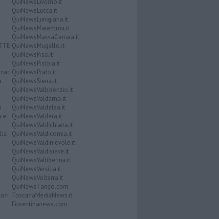
QuiNewsLivorno.it
QuiNewsLucca.it
QuiNewsLunigiana.it
QuiNewsMaremma.it
QuiNewsMassaCarrara.it
ATTE
QuiNewsMugello.it
QuiNewsPisa.it
QuiNewsPistoia.it
nari
QuiNewsPrato.it
a
QuiNewsSiena.it
QuiNewsValbisenzio.it
QuiNewsValdarno.it
i
QuiNewsValdelsa.it
o e
QuiNewsValdera.it
QuiNewsValdichiana.it
lla
QuiNewsValdicornia.it
QuiNewsValdinievole.it
QuiNewsValdisieve.it
QuiNewsValtiberina.it
QuiNewsVersilia.it
QuiNewsVolterra.it
QuiNewsTango.com
Don
ToscanaMediaNews.it
Fiorentinanews.com