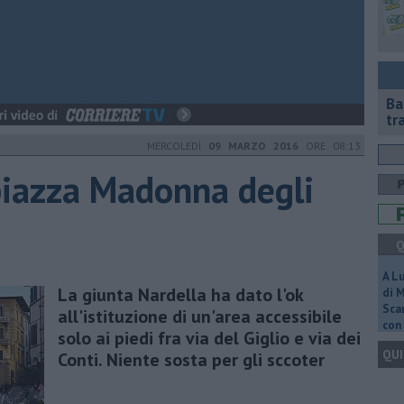
Ba
tr
MERCOLEDÌ
09 MARZO 2016
ORE 08:13
piazza Madonna degli
Q
A L
La giunta Nardella ha dato l'ok
di 
Scar
all'istituzione di un'area accessibile
con 
solo ai piedi fra via del Giglio e via dei
QUI
Conti. Niente sosta per gli sccoter