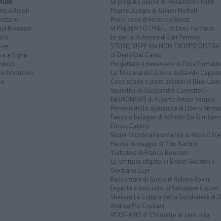
MUNI
Le pregiate penne di Pierantonio Pardi
o a Ripoli
Pagine allegre di Gianni Micheli
enzano
Psico-cose di Federica Giusti
pi Bisenzio
VI PRESENTO I MIEI... di Dino Fiumalbi
ole
Le stelle di Astrea di Edit Permay
nze
STORIE VISPE MA NON TROPPO DISTR
ra a Signa
di Dario Dal Canto
dicci
Progettare il benessere di Erica Fiumalbi
o Fiorentino
La Toscana della birra di Davide Cappan
na
Cose strane e posti assurdi di Blue Lam
Storielba di Alessandro Canestrelli
NEURONEWS di Alberto Arturo Vergani
Pensieri della domenica di Libero Ventur
Fauda e balagan di Alfredo De Girolam
Enrico Catassi
Storie di ordinaria umanità di Nicolò Ste
Parole in viaggio di Tito Barbini
Turbative di Franco Bonciani
Lo scrittore sfigato di Enrico Guerrini e
Gordiano Lupi
Raccontare di Gusto di Rubina Rovini
Legalità e non solo di Salvatore Calleri
Shalom La Cultura della Solidarietà di 
Andrea Pio Cristiani
VERSI-AMO di Chi mette al centro la