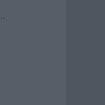
le di
zzi