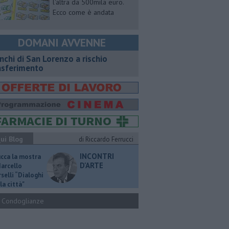
l'altra da 500mila euro.
Ecco come è andata
DOMANI AVVENNE
nchi di San Lorenzo a rischio
asferimento
ui Blog
di Riccardo Ferrucci
INCONTRI
ucca la mostra
D'ARTE
Marcello
selli “Dialoghi
la città"
Condoglianze