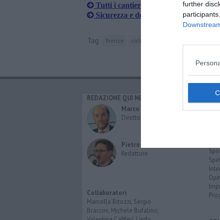
further disc
Tutti i cantieri al via e i cambi di viabi
participants
Sicurezza e degrado, comitati in cam
Downstream 
Tag
firenze
ciclomotore
motocicletta
cap
Persona
REDAZIONE QUI NEWS
CAT
Cro
Marco Migli
Poli
Direttore Responsabile
Attu
Eco
Cult
Pietro Mattonai
Spo
Redattore
Spet
Inte
Opi
Imp
Collaboratori
Pro
Marcella Bitozzi, Sergio
Braccini, Michele Bufalino,
Valentina Caffieri, Linda