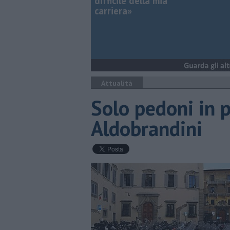
difficile della mia
carriera»
Attualità
Solo pedoni in 
Aldobrandini