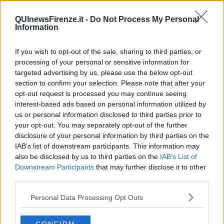
I proprietari si sono svegliati ma il malvivente è riuscito a
QUInewsFirenze.it -
Do Not Process My Personal
Information
rubare soldi e un telefono cellulare. Il fatto è avvenuto in zona
Peretola
If you wish to opt-out of the sale, sharing to third parties, or
processing of your personal or sensitive information for
targeted advertising by us, please use the below opt-out
section to confirm your selection. Please note that after your
opt-out request is processed you may continue seeing
FIRENZE —
Un ladro è entrato in una casa in via Primo Settembre,
interest-based ads based on personal information utilized by
zona Peretola. Probabilmente per entrare ha usato un
us or personal information disclosed to third parties prior to
passepartout.
your opt-out. You may separately opt-out of the further
disclosure of your personal information by third parties on the
Il malvivente è riuscito a rubare un telefono e circa 300 euro. I
IAB’s list of downstream participants. This information may
proprietari si sono svegliati e lo hanno messo in fuga. Sul furto
indaga la polizia.
also be disclosed by us to third parties on the
IAB’s List of
Downstream Participants
that may further disclose it to other
third parties.
Personal Data Processing Opt Outs