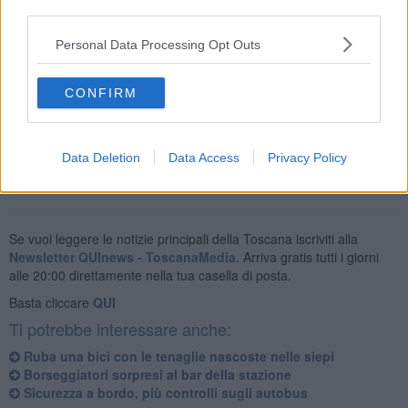
third parties.
Personal Data Processing Opt Outs
Nel marzo del 2005 in occasione del secondo anniversario della
morte del Sovrintendente Capo della Polizia di Stato si era tenuta a
Firenze la cerimonia di intitolazione della Caserma della Polizia
CONFIRM
Ferroviaria di Porta al Prato con un monumento commemorativo
realizzato dallo scultore Paolo Bacchis.
Data Deletion
Data Access
Privacy Policy
Se vuoi leggere le notizie principali della Toscana iscriviti alla
Newsletter QUInews - ToscanaMedia.
Arriva gratis tutti i giorni
alle 20:00 direttamente nella tua casella di posta.
Basta cliccare
QUI
Ti potrebbe interessare anche:
Ruba una bici con le tenaglie nascoste nelle siepi
Borseggiatori sorpresi al bar della stazione
Sicurezza a bordo, più controlli sugli autobus