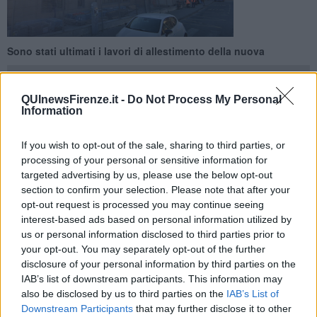
Sono stati ultimati i lavori di allestimento della nuova
QUInewsFirenze.it -
Do Not Process My Personal
Information
FIRENZE —
E' fissata per Mercoledì 11 dicembre in via Renato
If you wish to opt-out of the sale, sharing to third parties, or
Fantoni l'inaugurazione della nuova caserma Emanuele Petri, alla
processing of your personal or sensitive information for
presenza del Capo della Polizia e direttore generale della pubblica
targeted advertising by us, please use the below opt-out
sicurezza, Prefetto Franco Gabrielli. Il presidente del Consiglio
section to confirm your selection. Please note that after your
comunale Luca Milani rappresenterà l'amministrazione comunale.
opt-out request is processed you may continue seeing
La cerimonia sarà presieduta dal dirigente del compartimento di
interest-based ads based on personal information utilized by
polizia ferroviaria di Firenze Francesca Monaldi.
us or personal information disclosed to third parties prior to
Emanuele Petri
è l'agente della Polfer rimasto ucciso dalle Brigate
your opt-out. You may separately opt-out of the further
Rosse il 2 marzo del 2003 durante un servizio di scorta viaggiatori
disclosure of your personal information by third parties on the
sul treno Roma - Firenze ed è stato insignito della medaglia d'oro al
IAB’s list of downstream participants. This information may
valore civile alla memoria.
also be disclosed by us to third parties on the
IAB’s List of
Downstream Participants
that may further disclose it to other