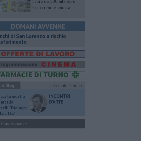
l'altra da 500mila euro.
Ecco come è andata
DOMANI AVVENNE
nchi di San Lorenzo a rischio
asferimento
ui Blog
di Riccardo Ferrucci
INCONTRI
ucca la mostra
D'ARTE
Marcello
selli “Dialoghi
la città"
Condoglianze