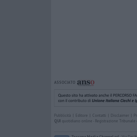
ASSOCIATO
Pubblicità
|
Editore
|
Contatti
|
Disclaimer
|
P
QUI
quotidiano online - Registrazione Tribunale 
Toscana Media Channel srl
- Via Dei 