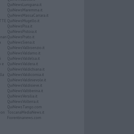
QuiNewsLunigiana.it
QuiNewsMaremma.it
QuiNewsMassaCarrara.it
ATTE
QuiNewsMugello.it
QuiNewsPisa.it
QuiNewsPistoia.it
nari
QuiNewsPrato.it
a
QuiNewsSiena.it
QuiNewsValbisenzio.it
QuiNewsValdarno.it
i
QuiNewsValdelsa.it
o e
QuiNewsValdera.it
QuiNewsValdichiana.it
lla
QuiNewsValdicornia.it
QuiNewsValdinievole.it
QuiNewsValdisieve.it
QuiNewsValtiberina.it
QuiNewsVersilia.it
QuiNewsVolterra.it
QuiNewsTango.com
Don
ToscanaMediaNews.it
Fiorentinanews.com