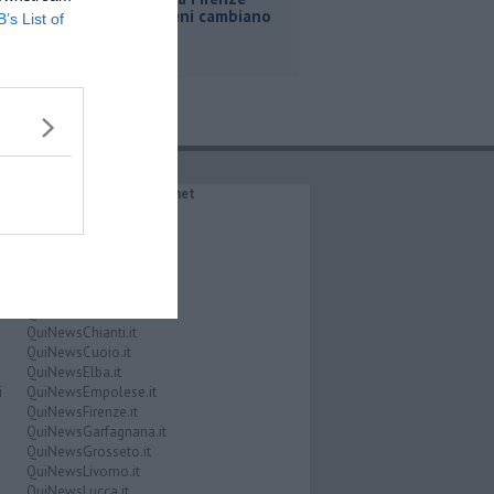
Roma, i treni cambiano
B’s List of
orario
IL NETWORK QuiNews.net
QuiNewsAbetone.it
QuiNewsAmiata.it
QuiNewsAnimali.it
QuiNewsArezzo.it
QuiNewsCasentino.it
QuiNewsCecina.it
QuiNewsChianti.it
QuiNewsCuoio.it
QuiNewsElba.it
i
QuiNewsEmpolese.it
QuiNewsFirenze.it
QuiNewsGarfagnana.it
QuiNewsGrosseto.it
QuiNewsLivorno.it
QuiNewsLucca.it