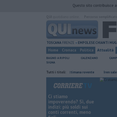
Questo sito contribuisce 
QUI
quotidiano online.
Percorso semplificat
TOSCANA
FIRENZE
EMPOLESE
CHIANTI
MUG
Home
Cronaca
Politica
Attualità
BAGNO A RIPOLI
CALENZANO
CAMP
SIGNA
Il grande caldo non dà tregua, fine settimana rovente
Tutti i titoli:
Iren sale al 10
Ci stiamo
impoverendo? Sì, due
indizi: più soldi sui
conti correnti, meno