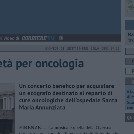
Ba
tr
GIOVEDÌ
01 SETTEMBRE 2016
ORE 17:32
età per oncologia
Q
Un concerto benefico per acquistare
un ecografo destinato al reparto di
A L
di 
cure oncologiche dell'ospedale Santa
Scar
Maria Annunziata
con 
QUI
FIRENZE —
La
musica
è quella della Oversea
Orchestra, una squadra di musicisti tutti fiorentini che