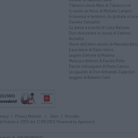
Tabasco senza filtro di Tabasco n.6
Ci vuole un fisico di Michele Campisi
Economia e territorio, da globale a loca
Daniele Salvadori
La dama a scacchi di Carlo Belciani
Due chiacchiere in cucina di Sabrina
Rossello
Storie dell'altro secolo di Marcella Bito
Easy ridere di Dario Greco
Legami d'amore di Malena ...
Musica e dintorni di Fausto Pirìto
Parole milonguere di Maria Caruso
Lo sguardo di Don Armando Zappolini
Leggere di Roberto Cerri
rivacy
|
Privacy Nielsen
|
Durc
|
Provider
di Firenze n. 5935 del 27.09.2013. Powered by
Aperion.it
Martelli, 8 - 50129 FIRENZE