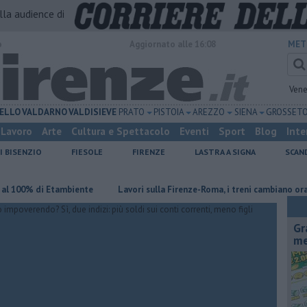
alla audience di
o
Aggiornato alle 16:08
MET
Vene
ELLO
VALDARNO
VALDISIEVE
PRATO
PISTOIA
AREZZO
SIENA
GROSSET
Lavoro
Arte
Cultura e Spettacolo
Eventi
Sport
Blog
Inte
I BISENZIO
FIESOLE
FIRENZE
LASTRA A SIGNA
SCAN
0% di Etambiente
Lavori sulla Firenze-Roma, i treni cambiano orario
Gr
me