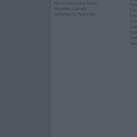
Monica Nocciolini, Paolo
Cal
Nocentini, Gabriele
Cam
Santarnecchi, Paola Silvi.
Fies
Fire
Last
Scan
Sest
Sig