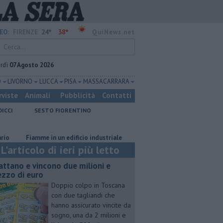
24°
38°
EO:
FIRENZE
QuiNews.net
rdì
07 Agosto 2026
O
LIVORNO
LUCCA
PISA
MASSA CARRARA
rviste
Animali
Pubblicità
Contatti
DICCI
SESTO FIORENTINO
Fiamme in un edificio industriale
Il grande caldo non dà tregua, fine
L'articolo di ieri più letto
attano e vincono due milioni e
zzo di euro
Doppio colpo in Toscana
con due tagliandi che
hanno assicurato vincite da
sogno, una da 2 milioni e