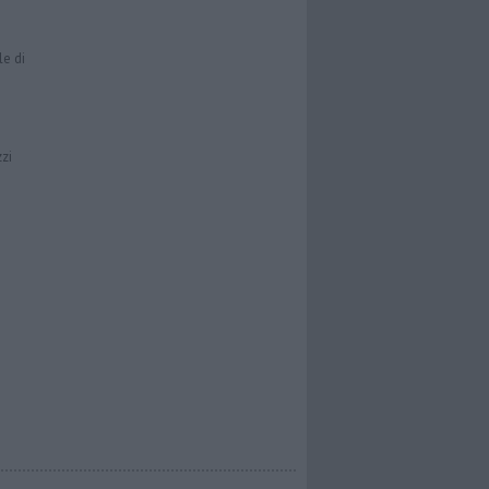
le di
zzi