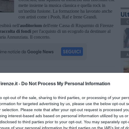
mette insieme la musica classica e quella rock in
un'inedita fusione. La formazione ha lavorato anche
Ult
con artisti come i Pooh, Raf e Irene Grandi.
C
sibirà nell'
auditorium
dell'ente Cassa di Risparmio di Firenze
raccolta di fondi
per l'acquisto di un ecografo da destinare al
ria Annunziata. Il concerto.
A
oscana iscriviti alla
Newsletter QUInews - ToscanaMedia.
amente nella tua casella di posta.
renze.it -
Do Not Process My Personal Information
A
to opt-out of the sale, sharing to third parties, or processing of your per
formation for targeted advertising by us, please use the below opt-out s
r selection. Please note that after your opt-out request is processed y
dere
eing interest-based ads based on personal information utilized by us or
A
disclosed to third parties prior to your opt-out. You may separately opt-
losure of your personal information by third parties on the IAB’s list of