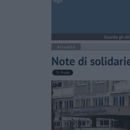
figli
Attualità
Note di solidari