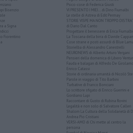
enzano
Psico-cose di Federica Giusti
pi Bisenzio
VI PRESENTO I MIEI... di Dino Fiumalbi
ole
Le stelle di Astrea di Edit Permay
nze
STORIE VISPE MA NON TROPPO DISTR
ra a Signa
di Dario Dal Canto
dicci
Progettare il benessere di Erica Fiumalbi
o Fiorentino
La Toscana della birra di Davide Cappan
na
Cose strane e posti assurdi di Blue Lam
Storielba di Alessandro Canestrelli
NEURONEWS di Alberto Arturo Vergani
Pensieri della domenica di Libero Ventur
Fauda e balagan di Alfredo De Girolam
Enrico Catassi
Storie di ordinaria umanità di Nicolò Ste
Parole in viaggio di Tito Barbini
Turbative di Franco Bonciani
Lo scrittore sfigato di Enrico Guerrini e
Gordiano Lupi
Raccontare di Gusto di Rubina Rovini
Legalità e non solo di Salvatore Calleri
Shalom La Cultura della Solidarietà di 
Andrea Pio Cristiani
VERSI-AMO di Chi mette al centro la
persona
Eureka! di Nausica Manzi