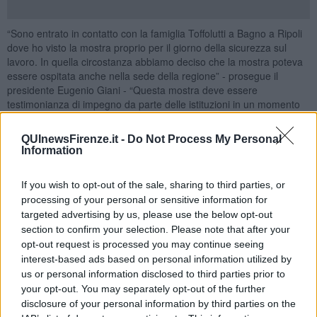
“Sono entrato in contatto con la famiglia Toffolutti a Bagno a Ripoli
dove ho visto la mostra proprio per il giorno della sicurezza sul
lavoro. In quella circostanza abbiamo deciso che la mostra poteva
essere ospitata anche nella sede della regione” - prosegue il
presidente Eugenio Giani - “Questa mostra deve essere
testimonianza di impegno da parte delle istituzioni in un momento
di aumento esponenziale delle morti sul lavoro, uno dei temi su cui
le istituzioni devono lavorare e creare sinergia tra di loro”
QUInewsFirenze.it -
Do Not Process My Personal
Information
“La nostra associazione è stata fondata nel 1998 poco dopo la
morte di mio figlio rimasto stritolato da un ingranaggio, non
abbiamo potuto vederlo. È nata per stimolare l'opinione
If you wish to opt-out of the sale, sharing to third parties, or
pubblica” ha detto la presidente dell'associazione Valeria Parrini
processing of your personal or sensitive information for
Toffolutti
targeted advertising by us, please use the below opt-out
section to confirm your selection. Please note that after your
“La Mostra è stata realizzata nel 2009 con l’obiettivo di creare un
pugno nello stomaco contro l'indifferenza. Questa è la sua 106°
opt-out request is processed you may continue seeing
installazione e continuerà il suo viaggio” - prosegue la presidente -
interest-based ads based on personal information utilized by
“Ringrazio per l’accoglienza in una sede così prestigiosa sia per la
us or personal information disclosed to third parties prior to
cornice che per la sostanza. È importante che la mostra crei
your opt-out. You may separately opt-out of the further
sensibilizzazione. Sarà fondamentale riuscire a portare anche
disclosure of your personal information by third parties on the
qualche classe delle scuole. Questa mostra è solo uno degli