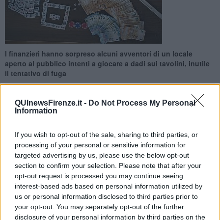
I finanzieri hanno sorpreso alcuni avventori di un locale
aperto al pubblico intenti a giocare a dadi sui tavolini, inutile
il tentativo di fuga
QUInewsFirenze.it -
Do Not Process My Personal
Information
If you wish to opt-out of the sale, sharing to third parties, or
FIRENZE —
Nei giorni scorsi, i militari del Comando Provinciale
della Guardia di Finanza di Firenze hanno scoperto una bisca
processing of your personal or sensitive information for
clandestina all'interno di un bar sito nel quartiere fiorentino di
targeted advertising by us, please use the below opt-out
Quaracchi. Uno strano assembramento di persone, intravisto nel
section to confirm your selection. Please note that after your
retro del bar, ha indotto i militari ad avvicinarsi e a scoprire diverse
opt-out request is processed you may continue seeing
persone intente a giocare a Mahjong su tre tavoli.
interest-based ads based on personal information utilized by
us or personal information disclosed to third parties prior to
Le Fiamme Gialle della Compagnia Pronto Impiego di Firenze
your opt-out. You may separately opt-out of the further
hanno denunciato alla Procura della Repubblica presso il Tribunale
disclosure of your personal information by third parties on the
di Firenze otto cittadini cinesi sorpresi a puntare del denaro e il