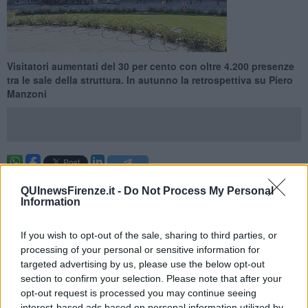
Visitatori aumentati del 30 per cento con oltre 4.200 presenze
tra le sale della struttura. In autunno la retrospettiva su Piero
Manzoni
FIRENZE —
Estate positiva per il
Museo Novecento
di piazza
QUInewsFirenze.it -
Do Not Process My Personal
Santa Maria Novella che a luglio ha registrato un notevole
Information
incremento di visitatori: le stime parlano di un
+30 per cento
con
4.200 visitatori paganti a cui si aggiungono i circa 500 interventi alle
inaugurazioni, ai dibattiti e agli eventi speciali. A luglio 2017, si
If you wish to opt-out of the sale, sharing to third parties, or
legge in una nota del museo, gli ingressi erano stati 3.200. Un
processing of your personal or sensitive information for
risultato migliore, spiega il comunicato, si era avuto solo nel luglio
targeted advertising by us, please use the below opt-out
2014 dopo l'inaugurazione.
section to confirm your selection. Please note that after your
opt-out request is processed you may continue seeing
Intanto si guarda all'autunno e agli eventi in programma a partire
interest-based ads based on personal information utilized by