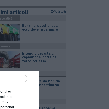
imi articoli
Vedi tutti
ttualità
​Benzina, gasolio, gpl,
ecco dove risparmiare
ronaca
Incendio devasta un
capannone, parte del
tetto collassa
ttualità
Il grande caldo non dà
tregua, fine settimana
rovente
sonal or
ection to
ttualità
ou may
 personal
Iren sale al 100% di