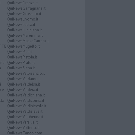
i
QuiNewsFirenze.it
QuiNewsGarfagnana.it
QuiNewsGrosseto.it
QuiNewsLivorno.it
QuiNewsLucca.it
QuiNewsLunigiana.it
QuiNewsMaremma.it
QuiNewsMassaCarrara.it
ATTE
QuiNewsMugello.it
QuiNewsPisa.it
QuiNewsPistoia.it
nari
QuiNewsPrato.it
a
QuiNewsSiena.it
QuiNewsValbisenzio.it
QuiNewsValdarno.it
i
QuiNewsValdelsa.it
o e
QuiNewsValdera.it
QuiNewsValdichiana.it
lla
QuiNewsValdicornia.it
QuiNewsValdinievole.it
QuiNewsValdisieve.it
QuiNewsValtiberina.it
QuiNewsVersilia.it
QuiNewsVolterra.it
QuiNewsTango.com