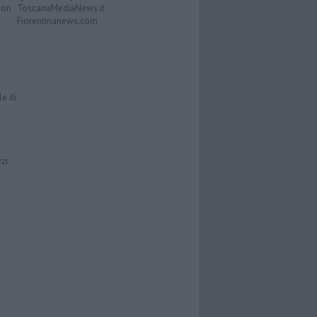
Don
ToscanaMediaNews.it
Fiorentinanews.com
le di
zzi