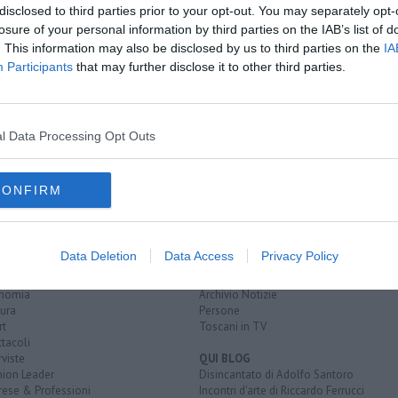
disclosed to third parties prior to your opt-out. You may separately opt-
losure of your personal information by third parties on the IAB’s list of
chirurgico
. This information may also be disclosed by us to third parties on the
IA
due milioni
Participants
that may further disclose it to other third parties.
edaliero-universitaria careggi
carabinieri
autopsia
l Data Processing Opt Outs
CONFIRM
EGORIE
RUBRICHE
naca
Le notizie di oggi
Data Deletion
Data Access
Privacy Policy
tica
Più Letti della settimana
alità
Più Letti del mese
nomia
Archivio Notizie
ura
Persone
rt
Toscani in TV
tacoli
rviste
QUI BLOG
nion Leader
Disincantato di Adolfo Santoro
rese & Professioni
Incontri d'arte di Riccardo Ferrucci