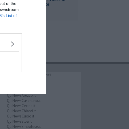
out of the
Etambiente
 downstream
B’s List of
IL NETWORK QuiNews.net
QuiNewsAbetone.it
QuiNewsAmiata.it
QuiNewsAnimali.it
QuiNewsArezzo.it
QuiNewsCasentino.it
QuiNewsCecina.it
QuiNewsChianti.it
QuiNewsCuoio.it
QuiNewsElba.it
QuiNewsEmpolese.it