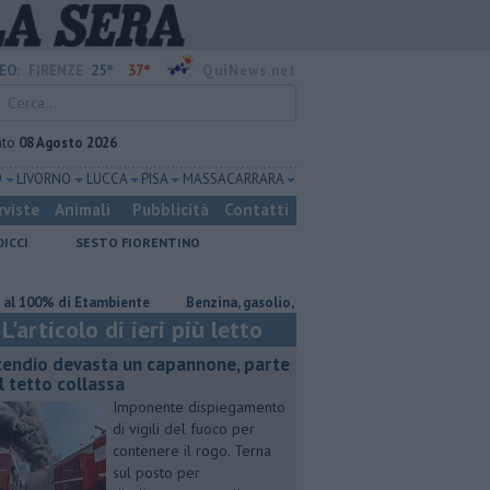
25°
37°
EO:
FIRENZE
QuiNews.net
ato
08 Agosto 2026
O
LIVORNO
LUCCA
PISA
MASSA CARRARA
rviste
Animali
Pubblicità
Contatti
DICCI
SESTO FIORENTINO
0% di Etambiente
​Benzina, gasolio, gpl, ecco dove risparmiare
Incen
L'articolo di ieri più letto
cendio devasta un capannone, parte
l tetto collassa
Imponente dispiegamento
di vigili del fuoco per
contenere il rogo. Terna
sul posto per