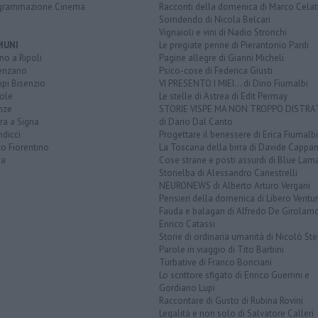
grammazione Cinema
Racconti della domenica di Marco Celat
Sorridendo di Nicola Belcari
Vignaioli e vini di Nadio Stronchi
MUNI
Le pregiate penne di Pierantonio Pardi
o a Ripoli
Pagine allegre di Gianni Micheli
enzano
Psico-cose di Federica Giusti
pi Bisenzio
VI PRESENTO I MIEI... di Dino Fiumalbi
ole
Le stelle di Astrea di Edit Permay
nze
STORIE VISPE MA NON TROPPO DISTR
ra a Signa
di Dario Dal Canto
dicci
Progettare il benessere di Erica Fiumalbi
o Fiorentino
La Toscana della birra di Davide Cappan
na
Cose strane e posti assurdi di Blue Lam
Storielba di Alessandro Canestrelli
NEURONEWS di Alberto Arturo Vergani
Pensieri della domenica di Libero Ventur
Fauda e balagan di Alfredo De Girolam
Enrico Catassi
Storie di ordinaria umanità di Nicolò Ste
Parole in viaggio di Tito Barbini
Turbative di Franco Bonciani
Lo scrittore sfigato di Enrico Guerrini e
Gordiano Lupi
Raccontare di Gusto di Rubina Rovini
Legalità e non solo di Salvatore Calleri