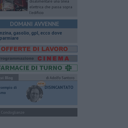
disalimentare una linea
elettrica che passa sopra
l’edificio
DOMANI AVVENNE
enzina, gasolio, gpl, ecco dove
sparmiare
ui Blog
di Adolfo Santoro
DISINCANTATO
esempio di
ismo
Condoglianze