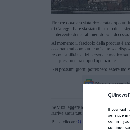
Firenze dove era stata ricoverata dopo un int
di Careggi. Pare sia stato il marito della s
l'intervento dei carabinieri dopo il decesso
Al momento il fascicolo della procura è an
accertamenti compiuti con l'autopsia dispo
responsabilità sia del personale medico sani
l'ha presa in cura dopo l'operazione.
Nei prossimi giorni potrebbero essere indiv
QUInewsFi
Se vuoi leggere le notizie principali della T
If you wish 
Arriva gratis tutti i giorni alle 20:00 dirett
sensitive in
confirm you
Basta cliccare
QUI
continue se