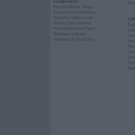
Collaboratori
Pro
Marcella Bitozzi, Sergio
Braccini, Michele Bufalino,
Valentina Caffieri, Linda
CO
Giuliani, Dina Laurenzi,
Bagn
Monica Nocciolini, Paolo
Cal
Nocentini, Gabriele
Cam
Santarnecchi, Paola Silvi.
Fies
Fire
Last
Scan
Sest
Sig