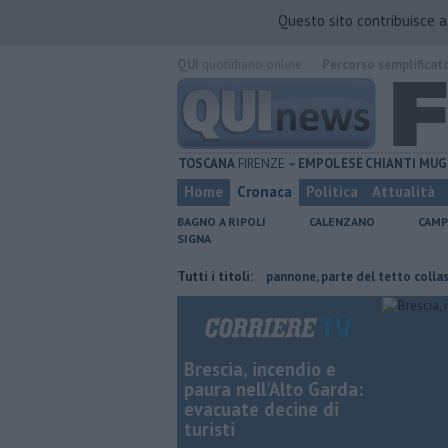
Questo sito contribuisce 
QUI
quotidiano online.
Percorso semplificat
TOSCANA
FIRENZE
EMPOLESE
CHIANTI
MUG
Home
Cronaca
Politica
Attualità
BAGNO A RIPOLI
CALENZANO
CAMP
SIGNA
isparmiare
Incendio devasta un capannone, parte del tetto collassa
Tutti i titoli:
Brescia, incendio e
paura nell'Alto Garda:
evacuate decine di
turisti