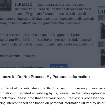
FIRENZE —
La procura di Firenze ha aperto
un'inchiesta sul caso di una donna
di 54 anni
che lo
Ult
scorso 22 gennaio è morta in una casa di cura di
A
ervento all'intestino effettuato nei giorni precedenti all'ospedale
ignora, da tempo affetta da una grave malattia, a chiedere
.
cora a carico di
ignoti
ma da quanto si apprende i primi
sta dal pm Beatrice Giunti sembrerebbero non escludere possibili
tario che ha seguito la donna durante l'intervento sia quello che
C
iduati eventuali indagati.
A
renze.it -
Do Not Process My Personal Information
oscana iscriviti alla
Newsletter QUInews - ToscanaMedia.
to opt-out of the sale, sharing to third parties, or processing of your per
amente nella tua casella di posta.
formation for targeted advertising by us, please use the below opt-out s
A
r selection. Please note that after your opt-out request is processed y
eing interest-based ads based on personal information utilized by us or