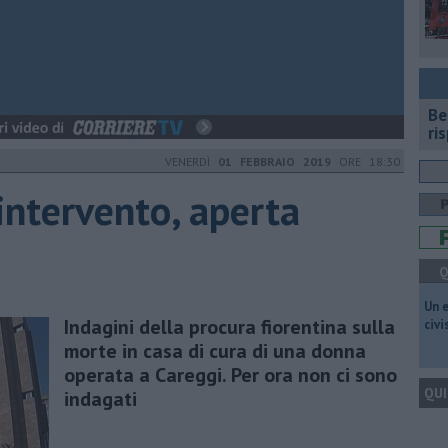
​B
ri
VENERDÌ
01 FEBBRAIO 2019
ORE 18:30
ntervento, aperta
Q
​Un 
Indagini della procura fiorentina sulla
civ
morte in casa di cura di una donna
operata a Careggi. Per ora non ci sono
QUI
indagati