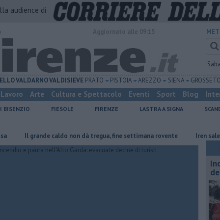
alla audience di
o
Aggiornato alle 09:15
MET
Sab
ELLO
VALDARNO
VALDISIEVE
PRATO
PISTOIA
AREZZO
SIENA
GROSSET
Lavoro
Arte
Cultura e Spettacolo
Eventi
Sport
Blog
Inte
I BISENZIO
FIESOLE
FIRENZE
LASTRA A SIGNA
SCAN
Il grande caldo non dà tregua, fine settimana rovente
Iren sale al 10
In
de