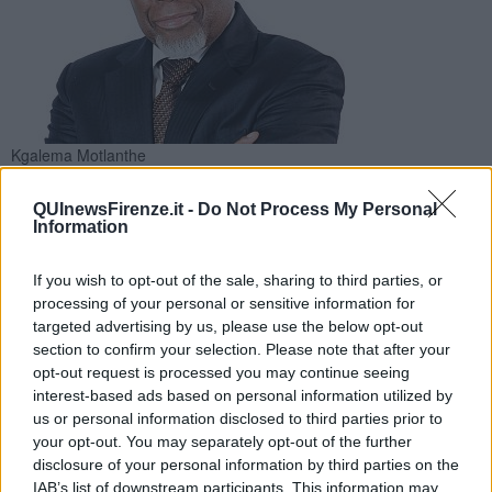
Kgalema Motlanthe
Kgalema Motlanthe in arrivo nel capoluogo toscano per
visitare la riproduzione della cella del carcere di Robben
QUInewsFirenze.it -
Do Not Process My Personal
Information
Island al Mandela Forum
If you wish to opt-out of the sale, sharing to third parties, or
processing of your personal or sensitive information for
targeted advertising by us, please use the below opt-out
section to confirm your selection. Please note that after your
FIRENZE —
Nella stessa prigione di
Robben Island
dove fu
opt-out request is processed you may continue seeing
incarcerato
Nelson Mandela
c'è stato anche lui, l'ex presidente
interest-based ads based on personal information utilized by
della Repubblica del Sudafrica ed ex e prigioniero politico
Kgalema
us or personal information disclosed to third parties prior to
Motlanthe
che domani pomeriggio sarà a Firenze per visitare la
your opt-out. You may separately opt-out of the further
riproduzione della cella al Mandela Memorial. In quella
disclosure of your personal information by third parties on the
prigione Motlanthe c'è stato per dieci anni a causa del suo impegno
IAB’s list of downstream participants. This information may