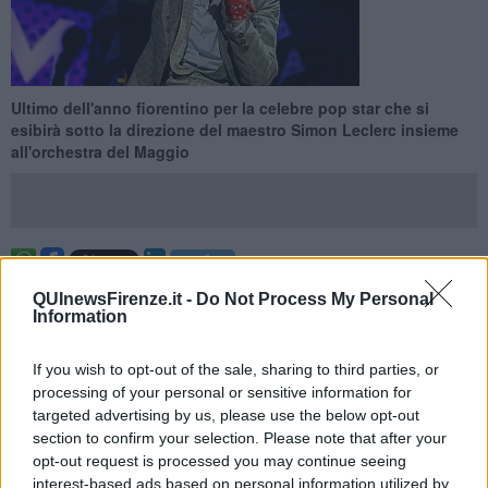
Ultimo dell'anno fiorentino per la celebre pop star che si
esibirà sotto la direzione del maestro Simon Leclerc insieme
all'orchestra del Maggio
FIRENZE —
Un Mika non usuale quello che si esibirà al teatro del
QUInewsFirenze.it -
Do Not Process My Personal
Maggio musicale fiorentino il 30 e 31 dicembre. Una carrellata sui
Information
suoi
successi
come Grace Kelly, Stardust, Good Guys, ‎Happy
Ending, Boum Boum Boum. Tutti rigorosamente proposti in una
If you wish to opt-out of the sale, sharing to third parties, or
nuova veste attraverso tutte le potenzialità strumentali e vocali dalla
processing of your personal or sensitive information for
tradizione orchestrale classica
.
targeted advertising by us, please use the below opt-out
Il cantante si è detto "grato dell'invito del Maggio Fiorentino: è per
section to confirm your selection. Please note that after your
me un onore esibirmi in una città che amo molto e con un’orchestra
opt-out request is processed you may continue seeing
e un coro prestigiosi come quelli dell’Opera di Firenze. Ho iniziato
interest-based ads based on personal information utilized by