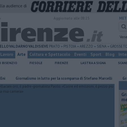
alla audience di
o
Aggiornato alle 08:25
MET
Vene
ELLO
VALDARNO
VALDISIEVE
PRATO
PISTOIA
AREZZO
SIENA
GROSSET
Lavoro
Arte
Cultura e Spettacolo
Eventi
Sport
Blog
Inte
I BISENZIO
FIESOLE
FIRENZE
LASTRA A SIGNA
SCAN
Giornalismo in lutto per la scomparsa di Stefano Marcelli
Grattano e
Gr
me