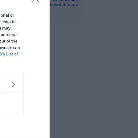
milioni e mezzo di euro
sonal or
ection to
ou may
 personal
out of the
 downstream
B’s List of