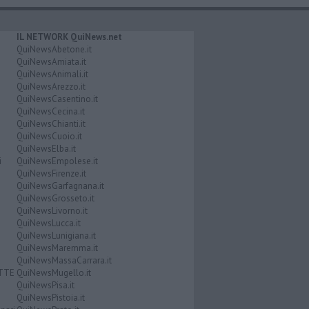
IL NETWORK QuiNews.net
QuiNewsAbetone.it
QuiNewsAmiata.it
QuiNewsAnimali.it
QuiNewsArezzo.it
QuiNewsCasentino.it
QuiNewsCecina.it
QuiNewsChianti.it
QuiNewsCuoio.it
QuiNewsElba.it
i
QuiNewsEmpolese.it
QuiNewsFirenze.it
QuiNewsGarfagnana.it
QuiNewsGrosseto.it
QuiNewsLivorno.it
QuiNewsLucca.it
QuiNewsLunigiana.it
QuiNewsMaremma.it
QuiNewsMassaCarrara.it
ATTE
QuiNewsMugello.it
QuiNewsPisa.it
QuiNewsPistoia.it