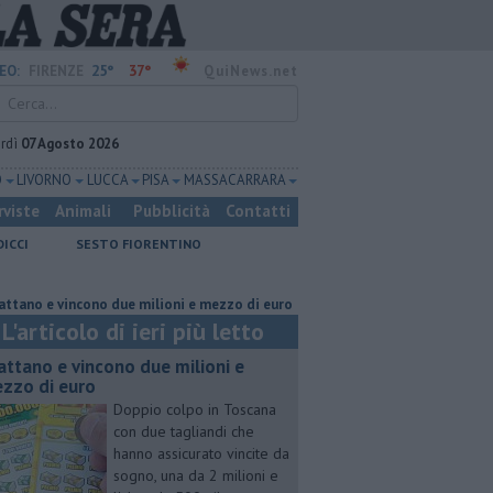
25°
37°
EO:
FIRENZE
QuiNews.net
rdì
07 Agosto 2026
O
LIVORNO
LUCCA
PISA
MASSA CARRARA
rviste
Animali
Pubblicità
Contatti
DICCI
SESTO FIORENTINO
 vincono due milioni e mezzo di euro
Lavori sulla Firenze-Roma, i tren
L'articolo di ieri più letto
attano e vincono due milioni e
zzo di euro
Doppio colpo in Toscana
con due tagliandi che
hanno assicurato vincite da
sogno, una da 2 milioni e