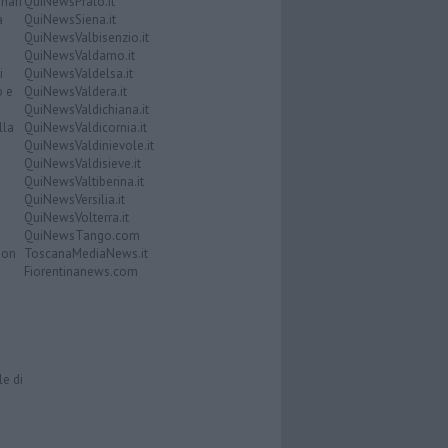
nari
QuiNewsPrato.it
a
QuiNewsSiena.it
QuiNewsValbisenzio.it
QuiNewsValdarno.it
i
QuiNewsValdelsa.it
o e
QuiNewsValdera.it
QuiNewsValdichiana.it
lla
QuiNewsValdicornia.it
QuiNewsValdinievole.it
QuiNewsValdisieve.it
QuiNewsValtiberina.it
QuiNewsVersilia.it
QuiNewsVolterra.it
QuiNewsTango.com
Don
ToscanaMediaNews.it
Fiorentinanews.com
le di