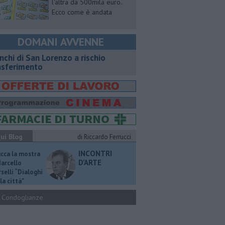
l'altra da 500mila euro.
Ecco come è andata
DOMANI AVVENNE
nchi di San Lorenzo a rischio
asferimento
ui Blog
di Riccardo Ferrucci
INCONTRI
ucca la mostra
D'ARTE
Marcello
selli “Dialoghi
la città"
Condoglianze