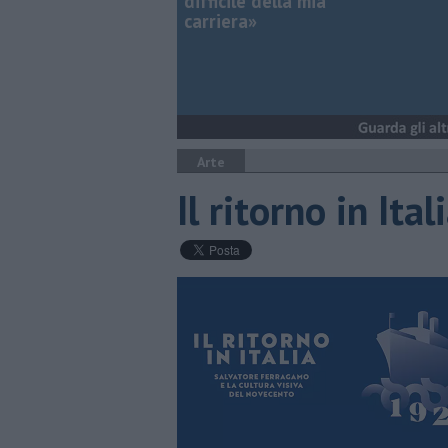
difficile della mia
carriera»
Arte
Il ritorno in Ital