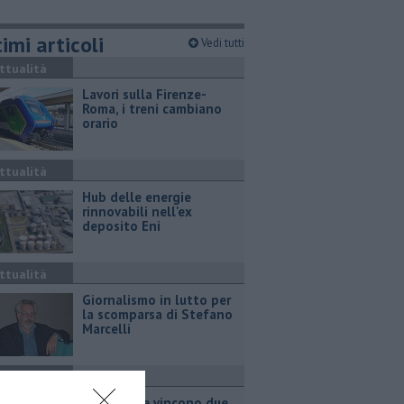
imi articoli
Vedi tutti
ttualità
Lavori sulla Firenze-
Roma, i treni cambiano
orario
ttualità
Hub delle energie
rinnovabili nell'ex
deposito Eni
ttualità
Giornalismo in lutto per
la scomparsa di Stefano
Marcelli
ttualità
Grattano e vincono due