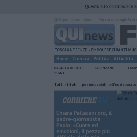
Questo sito contribuisce 
QUI
quotidiano online.
Percorso semplificat
TOSCANA
FIRENZE
EMPOLESE
CHIANTI
MUG
Home
Cronaca
Politica
Attualità
BAGNO A RIPOLI
CALENZANO
CAMP
SIGNA
i cambiano orario
Hub delle energie rinnovabili nell'ex deposito Eni
Tutti i titoli:
Chiara Pellacani oro, il
padre-giornalista
Paolo: «Cuore ed
emozioni, il pezzo più