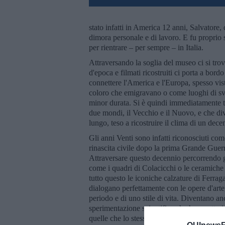
stato infatti in America 12 anni, Salvatore,
dimora personale e di lavoro. E fu proprio 
per rientrare – per sempre – in Italia.
Attraversando la soglia del museo ci si trova
d'epoca e filmati ricostruiti ci porta a bor
connettere l'America e l'Europa, spesso vis
coloro che emigravano o come luoghi di sva
minor durata. Si è quindi immediatamente tr
due mondi, il Vecchio e il Nuovo, e che div
lungo, teso a ricostruire il clima di un dece
Gli anni Venti sono infatti riconosciuti co
rinascita civile dopo la prima Grande Guerra
Attraversare questo decennio percorrendo gl
come i quadri di Colacicchi o le ceramiche
tutto questo le iconiche calzature di Ferr
dialogano perfettamente con le opere d'arte
periodo e di uno stile di vita. Diventano anch
sperimentazione scientifica che ha caratter
quelle che lo stesso Salvatore Ferragamo rea