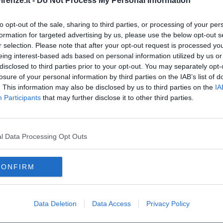
renze.it -
Do Not Process My Personal Information
postura che tanta parte ebbero nella costruzione del suo successo,
atività.
to opt-out of the sale, sharing to third parties, or processing of your per
formation for targeted advertising by us, please use the below opt-out s
r selection. Please note that after your opt-out request is processed y
eing interest-based ads based on personal information utilized by us or
disclosed to third parties prior to your opt-out. You may separately opt-
losure of your personal information by third parties on the IAB’s list of
. This information may also be disclosed by us to third parties on the
IA
Participants
that may further disclose it to other third parties.
oscana iscriviti alla
Newsletter QUInews - ToscanaMedia.
amente nella tua casella di posta.
l Data Processing Opt Outs
CONFIRM
tico
stati uniti
hollywood
anni venti
europa
arte
cultura
ca
scienza
salvatore ferragamo
anatomia
Data Deletion
Data Access
Privacy Policy