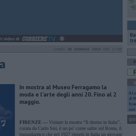
Ba
tr
LUNEDÌ
08 GENNAIO 2018
ORE 17:00
ia
Q
In mostra al Museo Ferragamo la
moda e l'arte degli anni 20. Fino al 2
A L
di 
maggio.
Scar
con 
QUI
FIRENZE —
Visitare la mostra “Il ritorno in Italia”,
curata da Carlo Sisi, è un po' come salire sul Roma, il
transatlantico che nel 1927 riportò in Italia un giovane