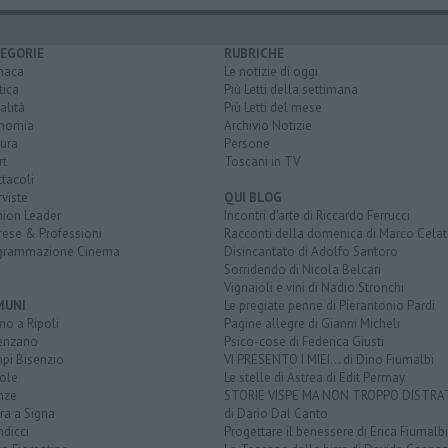
EGORIE
RUBRICHE
naca
Le notizie di oggi
tica
Più Letti della settimana
alità
Più Letti del mese
nomia
Archivio Notizie
ura
Persone
rt
Toscani in TV
tacoli
rviste
QUI BLOG
nion Leader
Incontri d'arte di Riccardo Ferrucci
rese & Professioni
Racconti della domenica di Marco Celat
grammazione Cinema
Disincantato di Adolfo Santoro
Sorridendo di Nicola Belcari
Vignaioli e vini di Nadio Stronchi
MUNI
Le pregiate penne di Pierantonio Pardi
o a Ripoli
Pagine allegre di Gianni Micheli
enzano
Psico-cose di Federica Giusti
pi Bisenzio
VI PRESENTO I MIEI... di Dino Fiumalbi
ole
Le stelle di Astrea di Edit Permay
nze
STORIE VISPE MA NON TROPPO DISTR
ra a Signa
di Dario Dal Canto
dicci
Progettare il benessere di Erica Fiumalbi