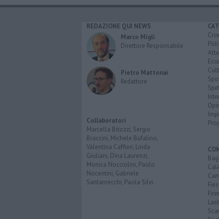
REDAZIONE QUI NEWS
CAT
Cro
Marco Migli
Poli
Direttore Responsabile
Attu
Eco
Cult
Pietro Mattonai
Spo
Redattore
Spet
Inte
Opi
Imp
Collaboratori
Pro
Marcella Bitozzi, Sergio
Braccini, Michele Bufalino,
Valentina Caffieri, Linda
CO
Giuliani, Dina Laurenzi,
Bagn
Monica Nocciolini, Paolo
Cal
Nocentini, Gabriele
Cam
Santarnecchi, Paola Silvi.
Fies
Fire
Last
Scan