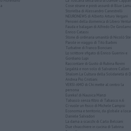
o Fiorentino
La Toscana della birra di Davide Cappan
na
Cose strane e posti assurdi di Blue Lam
Storielba di Alessandro Canestrelli
NEURONEWS di Alberto Arturo Vergani
Pensieri della domenica di Libero Ventur
Fauda e balagan di Alfredo De Girolam
Enrico Catassi
Storie di ordinaria umanità di Nicolò Ste
Parole in viaggio di Tito Barbini
Turbative di Franco Bonciani
Lo scrittore sfigato di Enrico Guerrini e
Gordiano Lupi
Raccontare di Gusto di Rubina Rovini
Legalità e non solo di Salvatore Calleri
Shalom La Cultura della Solidarietà di 
Andrea Pio Cristiani
VERSI-AMO di Chi mette al centro la
persona
Eureka! di Nausica Manzi
Tabasco senza filtro di Tabasco n.6
Ci vuole un fisico di Michele Campisi
Economia e territorio, da globale a loca
Daniele Salvadori
La dama a scacchi di Carlo Belciani
Due chiacchiere in cucina di Sabrina