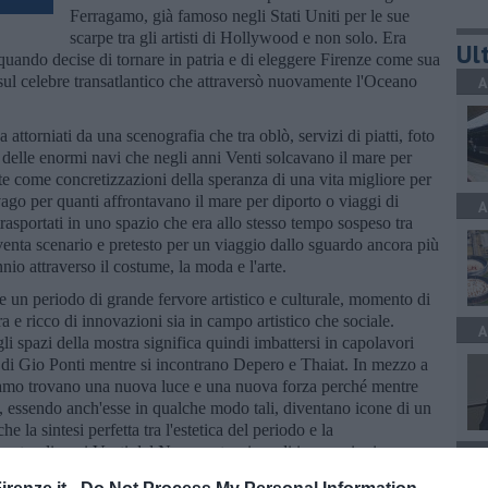
Ferragamo, già famoso negli Stati Uniti per le sue
scarpe tra gli artisti di Hollywood e non solo. Era
Ult
 quando decise di tornare in patria e di eleggere Firenze come sua
sul celebre transatlantico che attraversò nuovamente l'Oceano
A
 attorniati da una scenografia che tra oblò, servizi di piatti, foto
do delle enormi navi che negli anni Venti solcavano il mare per
te come concretizzazioni della speranza di una vita migliore per
go per quanti affrontavano il mare per diporto o viaggi di
A
asportati in uno spazio che era allo stesso tempo sospeso tra
enta scenario e pretesto per un viaggio dallo sguardo ancora più
nnio attraverso il costume, la moda e l'arte.
me un periodo di grande fervore artistico e culturale, momento di
 e ricco di innovazioni sia in campo artistico che sociale.
A
i spazi della mostra significa quindi imbattersi in capolavori
 di Gio Ponti mentre si incontrano Depero e Thaiat. In mezzo a
agamo trovano una nuova luce e una nuova forza perché mentre
, essendo anch'esse in qualche modo tali, diventano icone di un
e la sintesi perfetta tra l'estetica del periodo e la
izzato gli anni Venti del Novecento, ricca di innovazioni come
A
lizzò alla ricerca costante della scarpa perfetta per ogni piede,