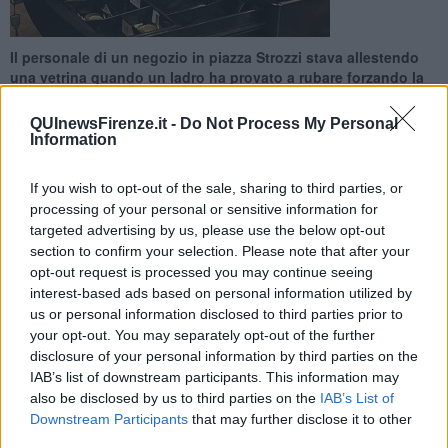
Il personale di un negozio in piazza Strozzi stava allestendo
una vetrina quando un ladro ha provato a rubare forzando la
cassa
QUInewsFirenze.it -
Do Not Process My Personal
Information
If you wish to opt-out of the sale, sharing to third parties, or
processing of your personal or sensitive information for
FIRENZE —
I carabinieri di Firenze, durante i maggiori controlli in
targeted advertising by us, please use the below opt-out
occasione di
Pitti Uomo 90
, hanno arrestato con l’accusa di rapina
section to confirm your selection. Please note that after your
un uomo di 29 anni di Napoli, vecchia conoscenza delle forze
opt-out request is processed you may continue seeing
dell'ordine.
interest-based ads based on personal information utilized by
I militari sono intervenuti verso le 16 al negozio
Flow Run
in piazza
us or personal information disclosed to third parties prior to
Strozzi. L’uomo, mentre lo staff era impegnato nell’allestimento
your opt-out. You may separately opt-out of the further
delle vetrine in un’altra stanza, si è diretto dietro il bancone dove
disclosure of your personal information by third parties on the
c'era il registratore di cassa. Lì, con degli attrezzi da scasso, ha
IAB’s list of downstream participants. This information may
cercato di appropriarsi del contenuto.
also be disclosed by us to third parties on the
IAB’s List of
Downstream Participants
that may further disclose it to other
third parties.