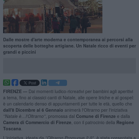
Dalle mostre d'arte moderna e contemporanea ai percorsi alla
scoperta delle botteghe artigiane. Un Natale ricco di eventi per
grandi e piccini
FIRENZE —
Dai momenti ludico-ricreativi per bambini agli aperitivi
a tema, fino ai classici canti di Natale, alle opere liriche e al gospel:
è un calendario denso di appuntamenti per tutte le età, quello che
dall'8 Dicembre al 6 Gennaio
animerà l'Oltrarno per l'iniziativa
''Natale è…l'Oltrarno''
, promossa dal
Comune di Firenze
e dalla
Camera di Commercio di Firenze
, con il patrocinio della
Regione
Toscana
.
L'iniziativa, ideata da
''Oltrarno Promuove 2.0'
', è stata presentata a