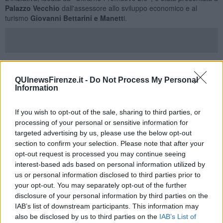
Palazzo Vecchio
dall'assessore allo sviluppo economico e al
turismo
Giovanni Bettarini e Manett
i.
"Un programma che riguarda le feste natalizie - ha sottolineato
l'assessore Bettarini - ma puntiamo a valorizzare, in generale,
QUInewsFirenze.it -
Do Not Process My Personal
l'Oltrano che deve tornare ad essere un punto importante anche
Information
per i flussi turistici, un luogo di attrazione per i tanti visitatori che
arrivano nella nostra città".
If you wish to opt-out of the sale, sharing to third parties, or
In piazza del
Carmine
, la seconda edizione de
''Il Villaggio di Babbo
processing of your personal or sensitive information for
Natale''
con
mercatino natalizio, pista di pattinaggio sul
targeted advertising by us, please use the below opt-out
ghiaccio
con ingresso gratuito, giochi e appuntamenti pomeridiani
section to confirm your selection. Please note that after your
di carattere ludico-ricreativo gratuiti per tutti i bambini.
opt-out request is processed you may continue seeing
Per l'occasione, saranno coinvolte tutte le scuole primarie e
interest-based ads based on personal information utilized by
d'infanzia del territorio fiorentino. Oltre
23.000
bambini saranno
us or personal information disclosed to third parties prior to
raggiunti dalla letterina di
Babbo Natale
che potranno venire ad
your opt-out. You may separately opt-out of the further
imbucare al Villaggio tutti i pomeriggi dalle
16,30 alle 18
,
disclosure of your personal information by third parties on the
incontrando così il vero Babbo Natale.
IAB’s list of downstream participants. This information may
In
via Maggio
, la storica strada dell'antiquariato fiorentino e
also be disclosed by us to third parties on the
IAB’s List of