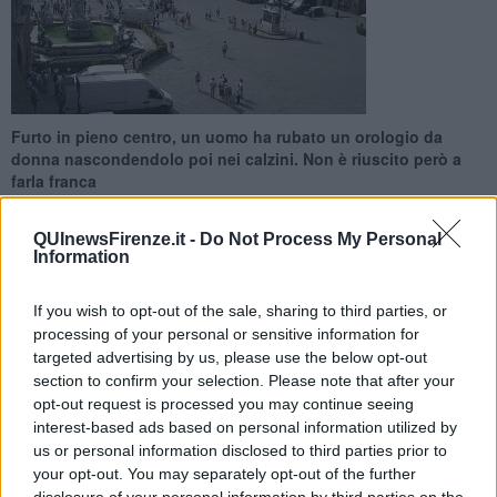
Furto in pieno centro, un uomo ha rubato un orologio da
donna nascondendolo poi nei calzini. Non è riuscito però a
farla franca
QUInewsFirenze.it -
Do Not Process My Personal
Information
If you wish to opt-out of the sale, sharing to third parties, or
FIRENZE —
Nel pomeriggio di ieri, in Piazza della Signoria, un
processing of your personal or sensitive information for
46enne pregiudicato, recentemente sottoposto alla misura
targeted advertising by us, please use the below opt-out
cautelare del divieto di dimora nel Comune di Firenze, è stato
section to confirm your selection. Please note that after your
arrestato dai carabinieri di Firenze, per furto aggravato, avvenuto
opt-out request is processed you may continue seeing
nel negozio “Fossil”.
interest-based ads based on personal information utilized by
Dalla ricostruzione fatta dai carabinieri intervenuti, l’uomo è entrato
us or personal information disclosed to third parties prior to
nel negozio verso le 16, si è impossessato di un orologio da donna,
your opt-out. You may separately opt-out of the further
in vendita negli espositori, per poi nasconderlo nei vestiti ed uscire.
disclosure of your personal information by third parties on the